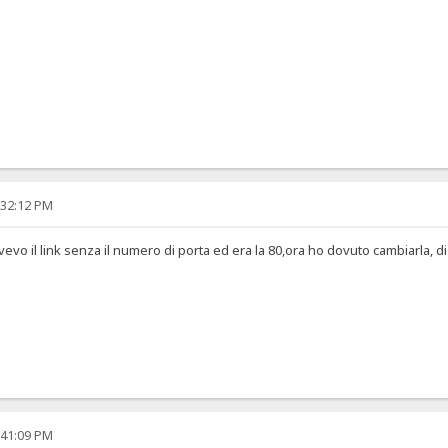
:32:12 PM
vevo il link senza il numero di porta ed era la 80,ora ho dovuto cambiarla, di
:41:09 PM