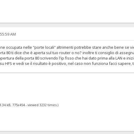
:55:59 AM
ne occupata nelle "porte locali" altrimenti potrebbe stare anche bene se viene 
rta 80 ti dice che è aperta sul tuo router o no? inoltre ti consiglio di assegna
apertura della porta 80 scrivendo l'ip fisso che hai dato prima alla LAN e ini
st su HFS e vedi se il risultato è positivo, nel caso non funziona facci sapere
3.34 kB, 775x454 - viewed 3232 times.)