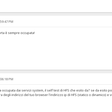
:59:47 PM
orta è sempre occupata!
:06:18 PM
sia occupata dai servizi system, il self test di HFS che esito da? se da esito p
a degli indirizzi del tuo browser l'indirizzo ip di HFS (statico o dinamico) e ved