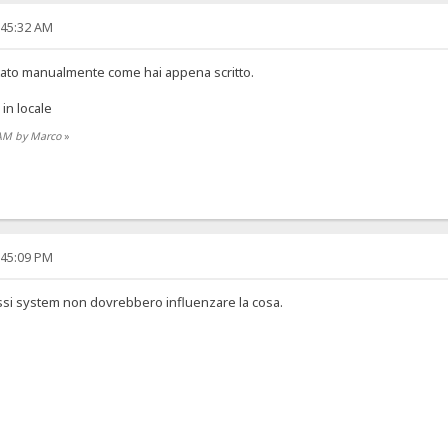
:45:32 AM
ostato manualmente come hai appena scritto.
 in locale
 AM by Marco
»
:45:09 PM
ssi system non dovrebbero influenzare la cosa.