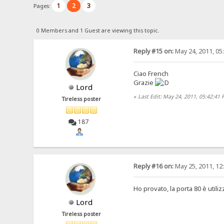
1
2
3
Pages:
0 Members and 1 Guest are viewing this topic.
Reply #15 on:
May 24, 2011, 05
Ciao French
Grazie
Lord
«
Last Edit: May 24, 2011, 05:42:41
Tireless poster
187
Reply #16 on:
May 25, 2011, 12
Ho provato, la porta 80 è util
Lord
Tireless poster