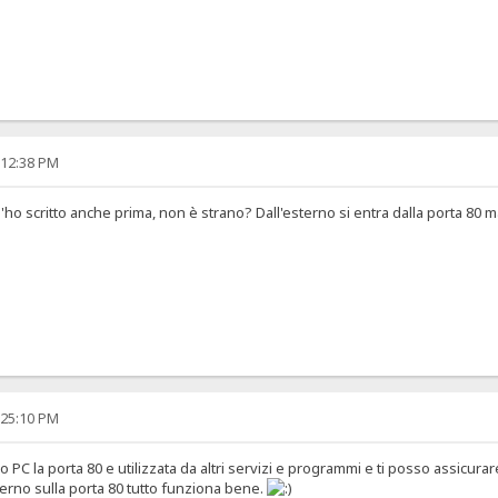
:12:38 PM
l'ho scritto anche prima, non è strano? Dall'esterno si entra dalla porta 80 ma 
:25:10 PM
o PC la porta 80 e utilizzata da altri servizi e programmi e ti posso assicur
terno sulla porta 80 tutto funziona bene.