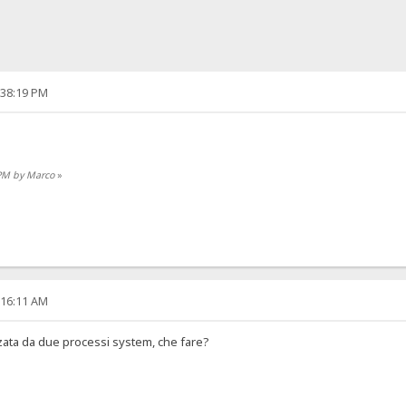
:38:19 PM
 PM by Marco
»
:16:11 AM
izzata da due processi system, che fare?