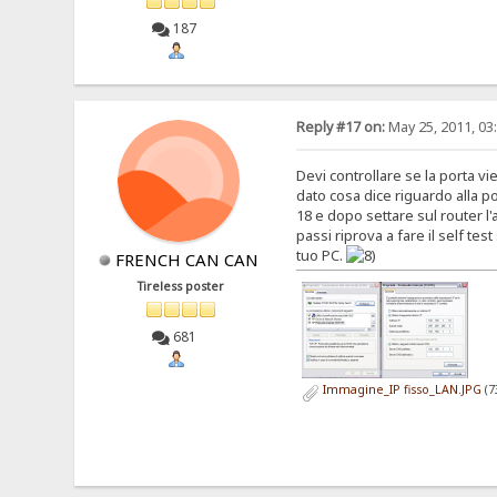
187
Reply #17 on:
May 25, 2011, 03
Devi controllare se la porta vie
dato cosa dice riguardo alla po
18 e dopo settare sul router l'
passi riprova a fare il self te
tuo PC.
FRENCH CAN CAN
Tireless poster
681
Immagine_IP fisso_LAN.JPG
(7