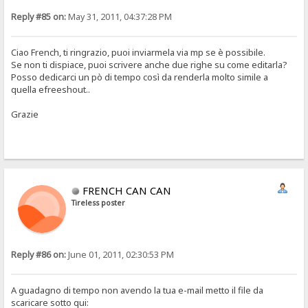
Reply #85 on:
May 31, 2011, 04:37:28 PM
Ciao French, ti ringrazio, puoi inviarmela via mp se è possibile.
Se non ti dispiace, puoi scrivere anche due righe su come editarla?
Posso dedicarci un pò di tempo così da renderla molto simile a
quella efreeshout..
Grazie
FRENCH CAN CAN
Tireless poster
Reply #86 on:
June 01, 2011, 02:30:53 PM
A guadagno di tempo non avendo la tua e-mail metto il file da
scaricare sotto qui: