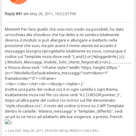
Reply #81 on:
May 26, 2011, 10:52:07 PM
Mmmm!! Per fare quello che vuoi non credo sia possibile, ho dato
un'occhiata alla shoutbox che hai detto e mi sembra totalmente
diversa, il modulo si può allargare e allungare e metterlo nella
posizione che vuoi, ma per avere il nome utente ed accanto il
messaggio bisogna riprogettarlo totalmente ex novo, comunque il
codice sul Template inizia dove vedi "{.and|{.or|%loggedin%|.}|{.
{.!Modulo_Messaggi_Visibile_Solo_Utenti_Registrati.}=on.}...........................
e finisce dove vedi "<iframe style="width:165px; height:205px;"
src="/Modello/Default/elimina_messaggi/?sort=t&rev=1"
frameborder="0"></iframe>
</div></div></td></tr></tbody></table>.}"
Inoltre una parte del codice css è in ogni cartella x ogni thema,
esattamente inizia nel file css dove vedi "A { CURSOR:pointer; }",
dopo un'altra parte del codice css la trovi sul file denominato:
"style.shoutbox.css", il resto del codice si trova su 2 diff Template
dentro le cartelle: "elimina_messaggi" e "template_differito", vedi
un pò tu se riesci ad adattarlo alle tue esigenze, a presto, French.
«
Last Edit: May 28, 2011, 09:43:00 AM by FRENCH CAN CAN
»