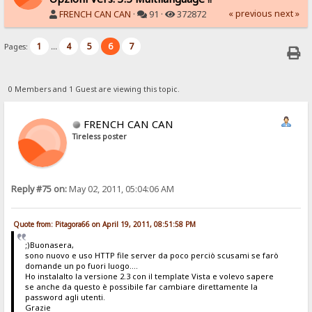
« previous
next »
FRENCH CAN CAN
·
91 ·
372872
1
4
5
6
7
Pages:
...
0 Members and 1 Guest are viewing this topic.
FRENCH CAN CAN
Tireless poster
Reply #75 on:
May 02, 2011, 05:04:06 AM
Quote from: Pitagora66 on April 19, 2011, 08:51:58 PM
;)Buonasera,
sono nuovo e uso HTTP file server da poco perciò scusami se farò
domande un po fuori luogo....
Ho instalalto la versione 2.3 con il template Vista e volevo sapere
se anche da questo è possibile far cambiare direttamente la
password agli utenti.
Grazie