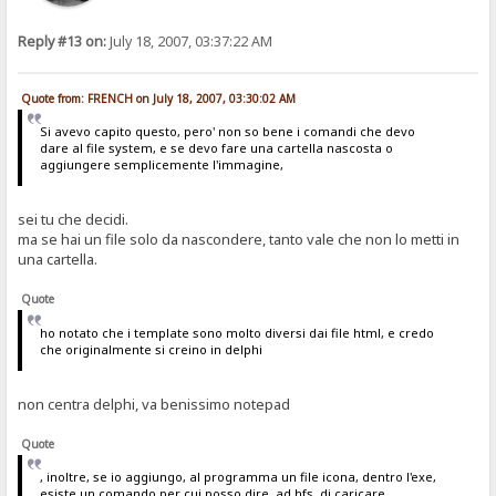
Reply #13 on:
July 18, 2007, 03:37:22 AM
Quote from: FRENCH on July 18, 2007, 03:30:02 AM
Si avevo capito questo, pero' non so bene i comandi che devo
dare al file system, e se devo fare una cartella nascosta o
aggiungere semplicemente l'immagine,
sei tu che decidi.
ma se hai un file solo da nascondere, tanto vale che non lo metti in
una cartella.
Quote
ho notato che i template sono molto diversi dai file html, e credo
che originalmente si creino in delphi
non centra delphi, va benissimo notepad
Quote
, inoltre, se io aggiungo, al programma un file icona, dentro l'exe,
esiste un comando per cui posso dire, ad hfs, di caricare