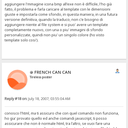
aggiungere l'mmagine icona bmp all'exe non è difficile, l'ho già
fatto, il problema e farla caricare al template con le dimensioni
giuste e impostarla come sfondo, in questa maniera, in una futura
versione definitiva, quando la traduco, non c'e bisogno di
aggiungere niente al file system e si puo' avere un template
completamente nuovo, con una o piu' immagini di sfondo
personalizzate, quindi non piu' un singolo colore (ho visto
template solo cosi').
FRENCH CAN CAN
Tireless poster
Reply #18 on:
July 18, 2007, 03:55:04 AM
conosco l'html, ma ti assicuro che con quel comando non funziona,
ho gia' provato quello ed anche comandi javascript, ti posso
assicurare che non è normale html, tra l'altro, se vuoi fare una