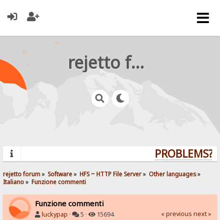
rejetto forum
PROBLEMS? Q
rejetto forum
»
Software
»
HFS ~ HTTP File Server
»
Other languages
»
Italiano
»
Funzione commenti
Funzione commenti
« previous
next »
luckypap
·
5 ·
15694