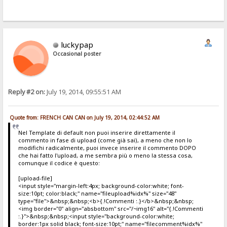
luckypap
Occasional poster
Reply #2 on:
July 19, 2014, 09:55:51 AM
Quote from: FRENCH CAN CAN on July 19, 2014, 02:44:52 AM
Nel Template di default non puoi inserire direttamente il
commento in fase di upload (come già sai), a meno che non lo
modifichi radicalmente, puoi invece inserire il commento DOPO
che hai fatto l'upload, a me sembra più o meno la stessa cosa,
comunque il codice è questo:
[upload-file]
<input style="margin-left:4px; background-color:white; font-
size:10pt; color:black;" name="fileupload%idx%" size="48"
type="file">&nbsp;&nbsp;<b>{.!Commenti :.}</b>&nbsp;&nbsp;
<img border="0" align="absbottom" src="/~img16" alt="{.!Commenti
:.}">&nbsp;&nbsp;<input style="background-color:white;
border:1px solid black; font-size:10pt;" name="filecomment%idx%"