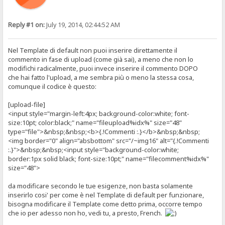
Reply #1 on:
July 19, 2014, 02:44:52 AM
Nel Template di default non puoi inserire direttamente il
commento in fase di upload (come già sai), a meno che non lo
modifichi radicalmente, puoi invece inserire il commento DOPO
che hai fatto l'upload, a me sembra più o meno la stessa cosa,
comunque il codice è questo:
[upload-file]
<input style="margin-left:4px; background-color:white; font-
size:10pt; color:black;" name="fileupload%idx%" size="48"
type="file">&nbsp;&nbsp;<b>{.!Commenti :.}</b>&nbsp;&nbsp;
<img border="0" align="absbottom" src="/~img16" alt="{.!Commenti
:.}">&nbsp;&nbsp;<input style="background-color:white;
border:1px solid black; font-size:10pt;" name="filecomment%idx%"
size="48">
da modificare secondo le tue esigenze, non basta solamente
inserirlo cosi' per come è nel Template di default per funzionare,
bisogna modificare il Template come detto prima, occorre tempo
che io per adesso non ho, vedi tu, a presto, French.