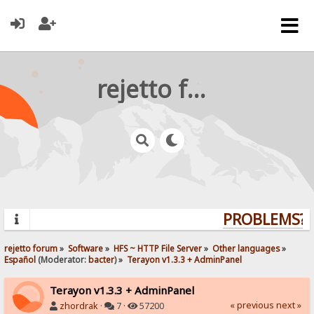
rejetto forum
PROBLEMS? Q
rejetto forum
»
Software
»
HFS ~ HTTP File Server
»
Other languages
»
Español
(Moderator:
bacter
) »
Terayon v1.3.3 + AdminPanel
Terayon v1.3.3 + AdminPanel
« previous
next »
zhordrak
·
7 ·
57200