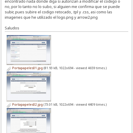
encontrado nada donde diga si autorizan a modificar el codiigo o
no, por lo tanto no lo subo, si alguien me confirma que se puede
subir, pues subire el codigo retocado, .tpl y .css, asi como las
imagenes que he utilizado el logo.png y arrow2.png
Saludos
Portapapeles01.jpg
(81.93 kB, 1022x694 - viewed 4659 times.)
Portapapeles02.jpg
(73.01 kB, 1022x694 - viewed 4409 times.)