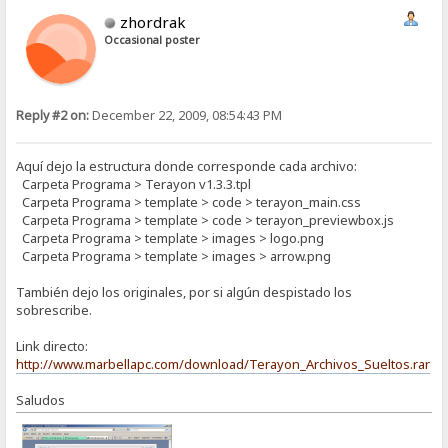
zhordrak
Occasional poster
Reply #2 on:
December 22, 2009, 08:54:43 PM
Aquí dejo la estructura donde corresponde cada archivo:
Carpeta Programa > Terayon v1.3.3.tpl
Carpeta Programa > template > code > terayon_main.css
Carpeta Programa > template > code > terayon_previewbox.js
Carpeta Programa > template > images > logo.png
Carpeta Programa > template > images > arrow.png
También dejo los originales, por si algún despistado los
sobrescribe.
Link directo:
http://www.marbellapc.com/download/Terayon_Archivos_Sueltos.rar
Saludos