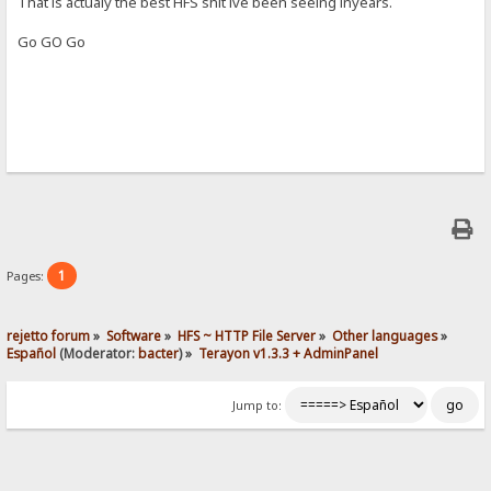
That is actualy the best HFS shit ive been seeing inyears.
Go GO Go
1
Pages:
rejetto forum
»
Software
»
HFS ~ HTTP File Server
»
Other languages
»
Español
(Moderator:
bacter
) »
Terayon v1.3.3 + AdminPanel
Jump to: