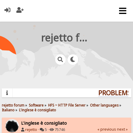
rejetto forum
PROBLEMS? 
rejetto forum
»
Software
»
HFS ~ HTTP File Server
»
Other languages
»
Italiano
»
L'inglese è consigliato
L'inglese è consigliato
« previous
next »
rejetto
·
5 ·
75746