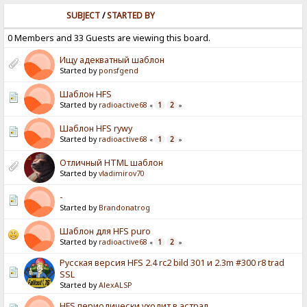
SUBJECT
/
STARTED BY
0 Members and 33 Guests are viewing this board.
Ищу адекватный шаблон
Started by
ponsfgend
Шаблон HFS
Started by
radioactive68
1
2
«
»
Шаблон HFS rywy
Started by
radioactive68
1
2
«
»
Отличный HTML шаблон
Started by
vladimirov70
-
Started by
Brandonatrog
Шаблон для HFS puro
Started by
radioactive68
1
2
«
»
Русская версия HFS 2.4 rc2 bild 301 и 2.3m #300 r8 trad
SSL
Started by
AlexALSP
HFS периодически уходит в астрал.