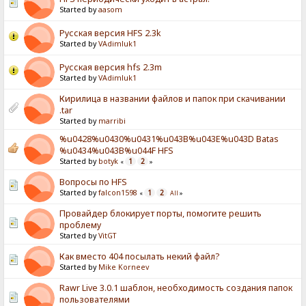
Started by
aasom
Русская версия HFS 2.3k
Started by
VAdimluk1
Русская версия hfs 2.3m
Started by
VAdimluk1
Кирилица в названии файлов и папок при скачивании
.tar
Started by
marribi
%u0428%u0430%u0431%u043B%u043E%u043D Batas
%u0434%u043B%u044F HFS
Started by
botyk
1
2
«
»
Вопросы по HFS
Started by
falcon1598
1
2
«
All
»
Провайдер блокирует порты, помогите решить
проблему
Started by
VitGT
Как вместо 404 посылать некий файл?
Started by
Mike Korneev
Rawr Live 3.0.1 шаблон, необходимость создания папок
пользователями