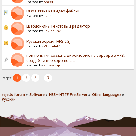
Started by
Anxel
DDos атака на видео файлы!
Started by
surikat
Шаблон-ли? Текстовый редактор.
Started by
linkinpunk
Русская версия HFS 2.3j
Started by
VAdimluk1
при попытки создать директорию на сервере в HFS,
создаёт и всё хорошо, а...
Started by
koliavamp
1
2
3
7
Pages:
...
rejetto forum
»
Software
»
HFS ~ HTTP File Server
»
Other languages
»
Pусский