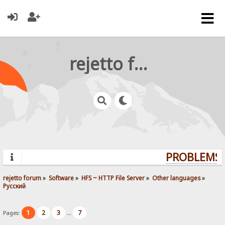
rejetto forum
PROBLEMS? 
rejetto forum
»
Software
»
HFS ~ HTTP File Server
»
Other languages
»
Pусский
1
2
3
7
Pages:
...