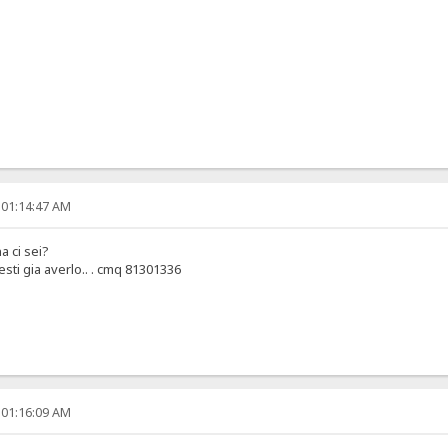
 01:14:47 AM
a ci sei?
sti gia averlo.. . cmq 81301336
 01:16:09 AM