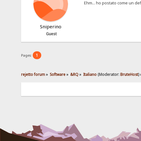
Ehm... ho postato come un def
Sniperino
Guest
1
Pages:
rejetto forum
»
Software
»
&RQ
»
Italiano
(Moderator:
BruteHost
) 