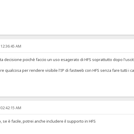
 12:36:45 AM
a decisione poichè faccio un uso esagerato di HFS soprattutto dopo l'uscita 
re qualcosa per rendere visibile l'IP di fastweb con HFS senza fare tutti i c
 02:42:15 AM
o, se è facile, potrei anche includere il supporto in HFS