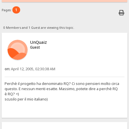
1
Pages:
0 Members and 1 Guest are viewing this topic.
UnQuaiz
Guest
on:
April 12, 2005, 02:30:38 AM
Perchè il progetto ha denominato RQ? Ci sono pensieri molto circa
questo. E nessun menti esatte. Massimo, potete dire a perchè RQ
è RQ? =)
scusilo per il mio italiano)