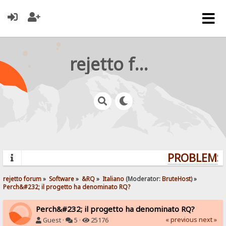
rejetto forum
PROBLEMS? 
rejetto forum
»
Software
»
&RQ
»
Italiano
(Moderator:
BruteHost
) »
Perch&#232; il progetto ha denominato RQ?
Perch&#232; il progetto ha denominato RQ?
« previous
next »
Guest ·
5 ·
25176