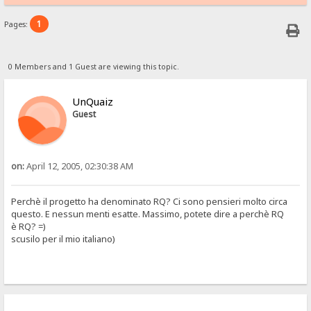
1
Pages:
0 Members and 1 Guest are viewing this topic.
UnQuaiz
Guest
on:
April 12, 2005, 02:30:38 AM
Perchè il progetto ha denominato RQ? Ci sono pensieri molto circa
questo. E nessun menti esatte. Massimo, potete dire a perchè RQ
è RQ? =)
scusilo per il mio italiano)