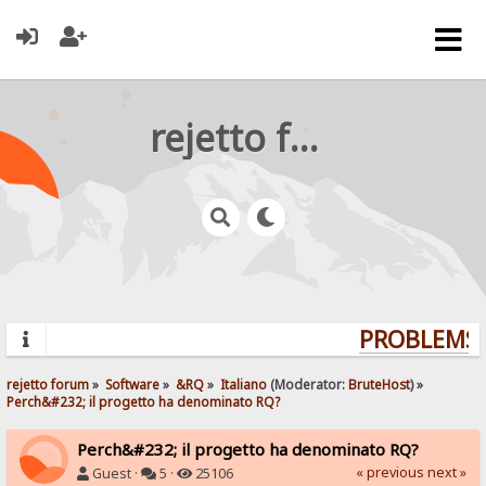
rejetto forum
PROBLEMS? 
rejetto forum
»
Software
»
&RQ
»
Italiano
(Moderator:
BruteHost
) »
Perch&#232; il progetto ha denominato RQ?
Perch&#232; il progetto ha denominato RQ?
« previous
next »
Guest ·
5 ·
25106