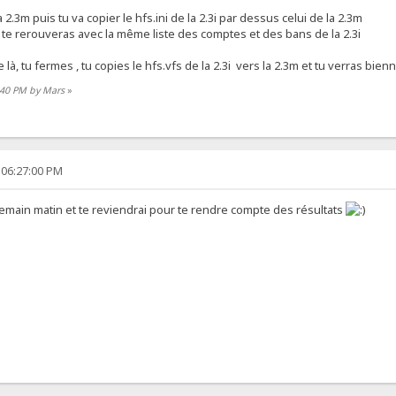
la 2.3m puis tu va copier le hfs.ini de la 2.3i par dessus celui de la 2.3m
 te rerouveras avec la même liste des comptes et des bans de la 2.3i
à, tu fermes , tu copies le hfs.vfs de la 2.3i vers la 2.3m et tu verras bienn s
2:40 PM by Mars
»
 06:27:00 PM
 demain matin et te reviendrai pour te rendre compte des résultats