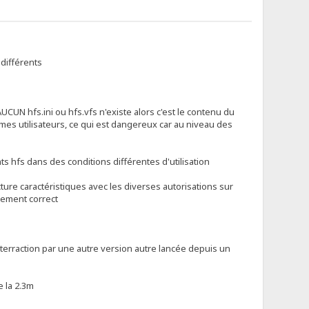
différents
AUCUN hfs.ini ou hfs.vfs n'existe alors c'est le contenu du
mes utilisateurs, ce qui est dangereux car au niveau des
nts hfs dans des conditions différentes d'utilisation
ucture caractéristiques avec les diverses autorisations sur
nement correct
 interraction par une autre version autre lancée depuis un
e la 2.3m