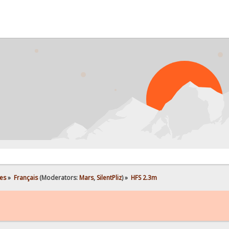
P
es
»
Français
(Moderators:
Mars
,
SilentPliz
) »
HFS 2.3m