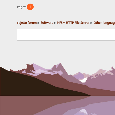
1
Pages:
rejetto forum
»
Software
»
HFS ~ HTTP File Server
»
Other languag