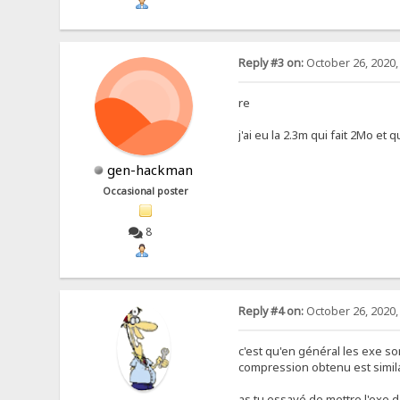
Reply #3 on:
October 26, 2020,
re
j'ai eu la 2.3m qui fait 2Mo et
gen-hackman
Occasional poster
8
Reply #4 on:
October 26, 2020,
c'est qu'en général les exe so
compression obtenu est similai
as tu essayé de mettre l'exe d