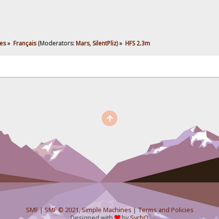
es
»
Français
(Moderators:
Mars
,
SilentPliz
) »
HFS 2.3m
SMF
|
SMF © 2021
,
Simple Machines
|
Terms and Policies
Designed with
by
SychO