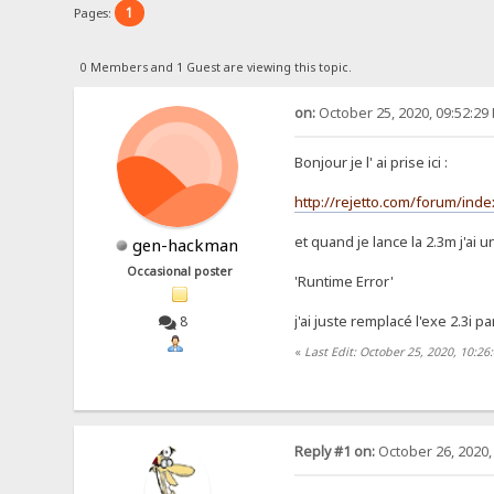
1
Pages:
0 Members and 1 Guest are viewing this topic.
on:
October 25, 2020, 09:52:29
Bonjour je l' ai prise ici :
http://rejetto.com/forum/ind
et quand je lance la 2.3m j'ai 
gen-hackman
Occasional poster
'Runtime Error'
j'ai juste remplacé l'exe 2.3i p
8
«
Last Edit: October 25, 2020, 10:
Reply #1 on:
October 26, 2020,