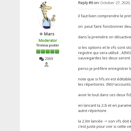
Reply #6 on:
October 27, 2020,
il faut bien comprendre le pri
on peut faire fonctionner deu
Mars
dans la première on désactive 
Moderator
Tireless poster
si les options et le vfs sont s
registre qui sera utilisé , AI
sauvegardes les deux seront
2069
perso je préfère enregistrer le
note que si hfs.ini est éditabl
les répertoires. INI(=accounts
avoir le tout dans ces deux f
en lancant ta 2.3i et en parame
autre répertoire
la 2.3m lancée -> son vfs doit
c'est juste pour voir si cette 