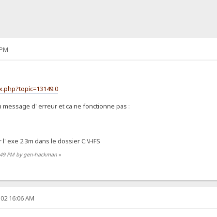
 PM
ex.php?topic=13149.0
un message d' erreur et ca ne fonctionne pas :
ar l' exe 2.3m dans le dossier C:\HFS
26:49 PM by gen-hackman
»
 02:16:06 AM