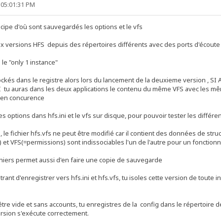
 05:01:31 PM
ncipe d'où sont sauvegardés les options et le vfs
x versions HFS depuis des répertoires différents avec des ports d'écoute 
le "only 1 instance"
tockés dans le registre alors lors du lancement de la deuxieme version , SI 
NSI tu auras dans les deux applications le contenu du même VFS avec les mê
 en concurence
s options dans hfs.ini et le vfs sur disque, pour pouvoir tester les différe
e, le fichier hfs.vfs ne peut être modifié car il contient des données de str
) et VFS(=permissions) sont indissociables l'un de l'autre pour un fonction
ichiers permet aussi d'en faire une copie de sauvegarde
trant d'enregistrer vers hfs.ini et hfs.vfs, tu isoles cette version de toute
 être vide et sans accounts, tu enregistres de la config dans le répertoire d
version s'exécute correctement.