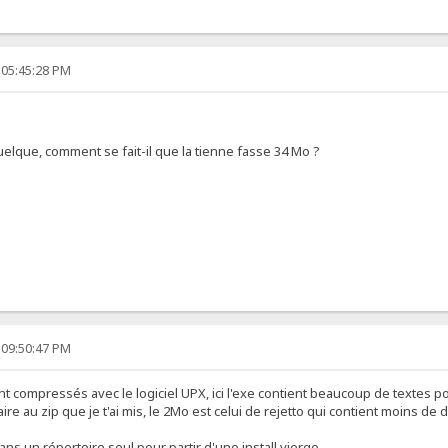
 05:45:28 PM
 quelque, comment se fait-il que la tienne fasse 34 Mo ?
 09:50:47 PM
nt compressés avec le logiciel UPX, ici l'exe contient beaucoup de textes po
re au zip que je t'ai mis, le 2Mo est celui de rejetto qui contient moins de
ans un répertoire seul pour partir d'une install vierge