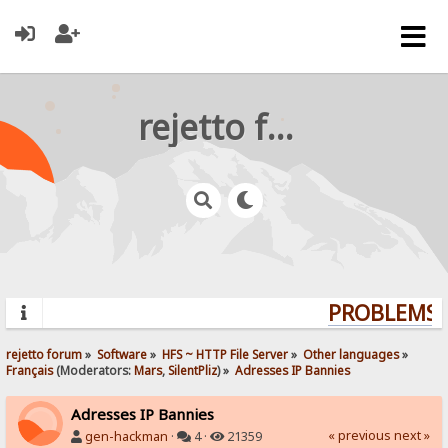
rejetto forum
PROBLEMS? 
rejetto forum
»
Software
»
HFS ~ HTTP File Server
»
Other languages
»
Français
(Moderators:
Mars
,
SilentPliz
) »
Adresses IP Bannies
Adresses IP Bannies
« previous
next »
gen-hackman
·
4 ·
21359