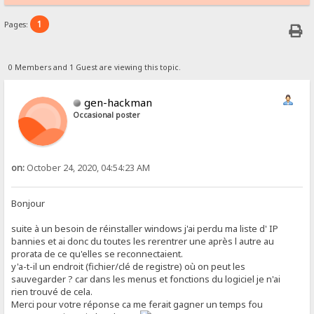
1
Pages:
0 Members and 1 Guest are viewing this topic.
gen-hackman
Occasional poster
on:
October 24, 2020, 04:54:23 AM
Bonjour
suite à un besoin de réinstaller windows j'ai perdu ma liste d' IP
bannies et ai donc du toutes les rerentrer une après l autre au
prorata de ce qu'elles se reconnectaient.
y'a-t-il un endroit (fichier/clé de registre) où on peut les
sauvegarder ? car dans les menus et fonctions du logiciel je n'ai
rien trouvé de cela.
Merci pour votre réponse ca me ferait gagner un temps fou