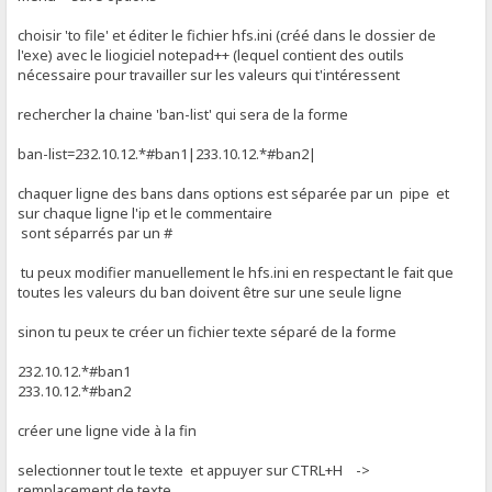
choisir 'to file' et éditer le fichier hfs.ini (créé dans le dossier de
l'exe) avec le liogiciel notepad++ (lequel contient des outils
nécessaire pour travailler sur les valeurs qui t'intéressent
rechercher la chaine 'ban-list' qui sera de la forme
ban-list=232.10.12.*#ban1|233.10.12.*#ban2|
chaquer ligne des bans dans options est séparée par un pipe et
sur chaque ligne l'ip et le commentaire
sont séparrés par un #
tu peux modifier manuellement le hfs.ini en respectant le fait que
toutes les valeurs du ban doivent être sur une seule ligne
sinon tu peux te créer un fichier texte séparé de la forme
232.10.12.*#ban1
233.10.12.*#ban2
créer une ligne vide à la fin
selectionner tout le texte et appuyer sur CTRL+H ->
remplacement de texte