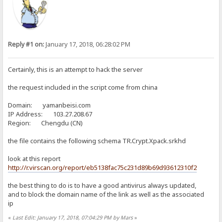
Reply #1 on:
January 17, 2018, 06:28:02 PM
Certainly, this is an attempt to hack the server
the request included in the script come from china
Domain: yamanbeisi.com
IP Address: 103.27.208.67
Region: Chengdu (CN)
the file contains the following schema TR.Crypt.Xpack.srkhd
look at this report
http://r.virscan.org/report/eb5138fac75c231d89b69d93612310f2
the best thing to do is to have a good antivirus always updated,
and to block the domain name of the link as well as the associated
ip
«
Last Edit: January 17, 2018, 07:04:29 PM by Mars
»