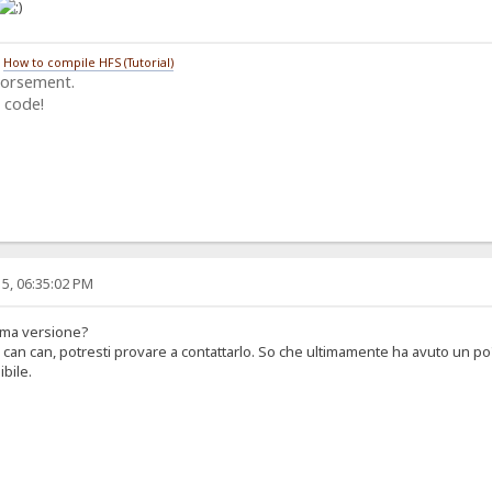
/
How to compile HFS (Tutorial)
dorsement.
 code!
5, 06:35:02 PM
tima versione?
h can can, potresti provare a contattarlo. So che ultimamente ha avuto un p
ibile.