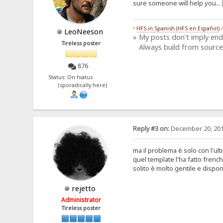
sure someone will help you...
•
HFS in Spanish (HFS en Español)
LeoNeeson
» My posts don't imply en
Tireless poster
Always build from source
876
Status: On hiatus
(sporadically here)
Reply #3 on:
December 20, 201
ma il problema è solo con l'ul
quel template l'ha fatto frenc
solito è molto gentile e dispon
rejetto
Administrator
Tireless poster