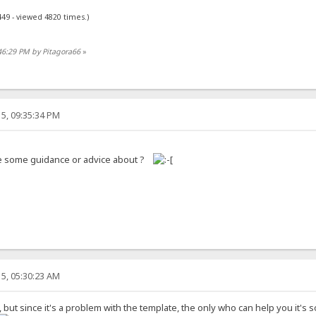
449 - viewed 4820 times.)
46:29 PM by Pitagora66
»
5, 09:35:34 PM
e some guidance or advice about ?
5, 05:30:23 AM
, but since it's a problem with the template, the only who can help you it's