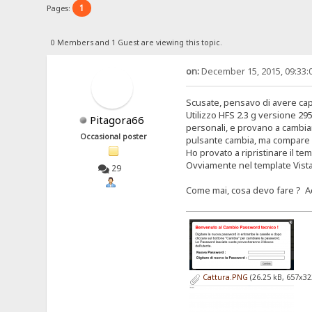
1
Pages:
0 Members and 1 Guest are viewing this topic.
on:
December 15, 2015, 09:33:
Scusate, pensavo di avere capi
Utilizzo HFS 2.3 g versione 29
Pitagora66
personali, e provano a cambi
Occasional poster
pulsante cambia, ma compare fi
Ho provato a ripristinare il t
Ovviamente nel template Vista
29
Come mai, cosa devo fare ? Ac
Cattura.PNG
(26.25 kB, 657x32