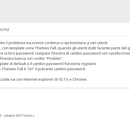
09 PM
to il problema ma invece continua a ripresentarsi a vari utenti.
5, con template vista Themes Full, quando gli utenti (tutti facente parte d
are la loro password, compare finestra di cambio password con casella in
nestra bianca con scritto "Proibito".
emplate di default e il cambio password funziona regolare.
 Themes Full è "on" il pulsante cambio password.
cade sia con internet explorer (9,10,11) e Chrome.
2 - viewed 4727 times.)