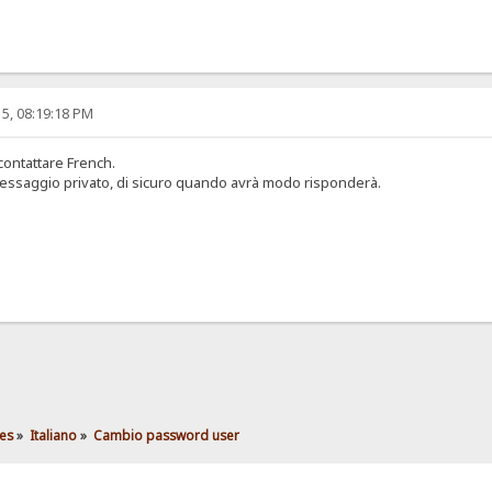
5, 08:19:18 PM
contattare French.
messaggio privato, di sicuro quando avrà modo risponderà.
es
»
Italiano
»
Cambio password user