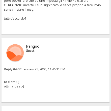
però potrei fare che se uno imposta gli <invio> a 0, allora
CTRL+INVIO inverte il suo significato, e serve proprio a fare invio
senza inviare il msg.
tutti d'accordo?
]{angoo
Guest
Reply #4 on:
January 21, 2004, 11:46:31 PM
Io ci sto :-)
ottima idea :-)