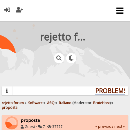
rejetto forum
PROBLEMS? 
rejetto forum
»
Software
»
&RQ
»
Italiano
(Moderator:
BruteHost
) »
proposta
proposta
« previous
next »
Guest ·
7 ·
37777