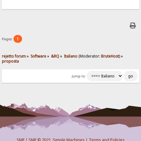
1
Pages:
rejetto forum
»
Software
»
&RQ
»
Italiano
(Moderator:
BruteHost
) »
proposta
Jump to:
SMF
|
SMF © 2021
,
Simple Machines
|
Terms and Policies