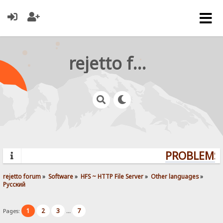
rejetto forum
PROBLEMS?
rejetto forum
»
Software
»
HFS ~ HTTP File Server
»
Other languages
»
Pусский
1
2
3
7
Pages:
...