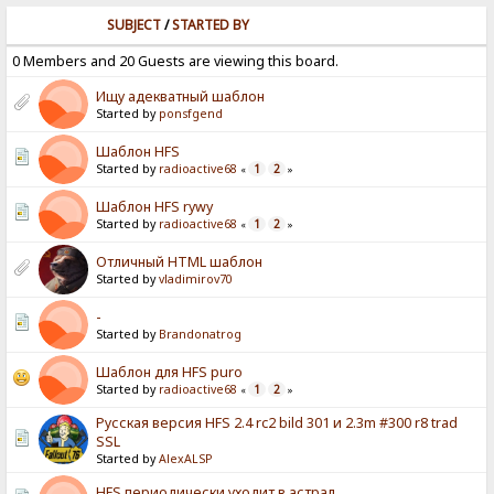
SUBJECT
/
STARTED BY
0 Members and 20 Guests are viewing this board.
Ищу адекватный шаблон
Started by
ponsfgend
Шаблон HFS
Started by
radioactive68
1
2
«
»
Шаблон HFS rywy
Started by
radioactive68
1
2
«
»
Отличный HTML шаблон
Started by
vladimirov70
-
Started by
Brandonatrog
Шаблон для HFS puro
Started by
radioactive68
1
2
«
»
Русская версия HFS 2.4 rc2 bild 301 и 2.3m #300 r8 trad
SSL
Started by
AlexALSP
HFS периодически уходит в астрал.