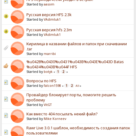
Started by
aasom
Русская версия HFS 2.3k
Started by
VAdimluk1
Русская версия hfs 2.3m
Started by
VAdimluk1
Кирилица в названии файлов и папок при скачивании
.tar
Started by
marribi
%u0428%u0430%u0431%u043B%u043E%u043D Batas
%u0434%u043B%u044F HFS
Started by
botyk
1
2
«
»
Вопросы по HFS
Started by
falcon1598
1
2
«
All
»
Провайдер блокирует порты, помогите решить
проблему
Started by
VitGT
Как вместо 404 посылать некий файл?
Started by
Mike Korneev
Rawr Live 3.0.1 шаблон, необходимость создания папок
пользователями