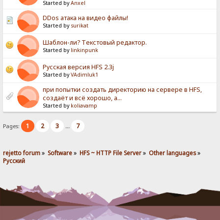
Started by
Anxel
DDos атака на видео файлы!
Started by
surikat
Шаблон-ли? Текстовый редактор.
Started by
linkinpunk
Русская версия HFS 2.3j
Started by
VAdimluk1
при попытки создать директорию на сервере в HFS,
создаёт и всё хорошо, а...
Started by
koliavamp
1
2
3
7
Pages:
...
rejetto forum
»
Software
»
HFS ~ HTTP File Server
»
Other languages
»
Pусский