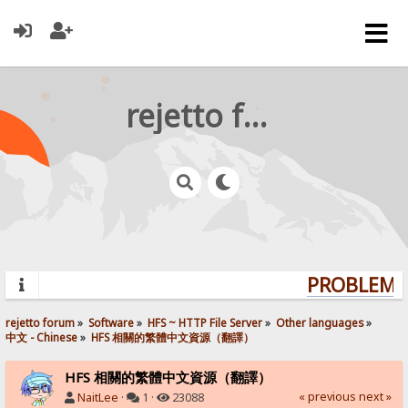
rejetto forum
PROBLEMS?
rejetto forum
»
Software
»
HFS ~ HTTP File Server
»
Other languages
»
中文 - Chinese
»
HFS 相關的繁體中文資源（翻譯）
HFS 相關的繁體中文資源（翻譯）
« previous
next »
NaitLee
·
1 ·
23088