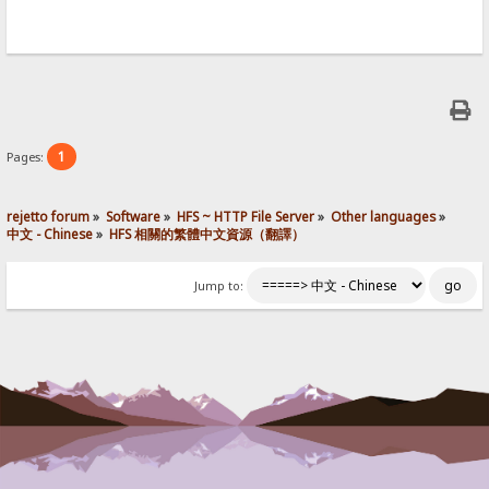
1
Pages:
rejetto forum
»
Software
»
HFS ~ HTTP File Server
»
Other languages
»
中文 - Chinese
»
HFS 相關的繁體中文資源（翻譯）
Jump to: