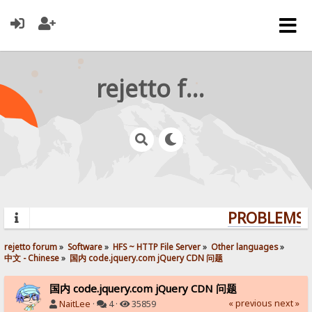
rejetto forum
PROBLEMS? 
rejetto forum
»
Software
»
HFS ~ HTTP File Server
»
Other languages
»
中文 - Chinese
»
国内 code.jquery.com jQuery CDN 问题
国内 code.jquery.com jQuery CDN 问题
« previous
next »
NaitLee
·
4 ·
35859