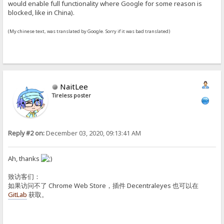
would enable full functionality where Google for some reason is
blocked, like in China).
(My chinese text, was translated by Google. Sorry if it was bad translated)
NaitLee
Tireless poster
Reply #2 on:
December 03, 2020, 09:13:41 AM
Ah, thanks
致访客们：
如果访问不了 Chrome Web Store，插件 Decentraleyes 也可以在
GitLab
获取。