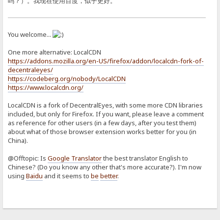
吗？）。我现在使用百度，似乎更好。
You welcome...
One more alternative: LocalCDN
https://addons.mozilla.org/en-US/firefox/addon/localcdn-fork-of-
decentraleyes/
https://codeberg.org/nobody/LocalCDN
https://www.localcdn.org/
LocalCDN is a fork of DecentralEyes, with some more CDN libraries
included, but only for Firefox. If you want, please leave a comment
as reference for other users (in a few days, after you test them)
about what of those browser extension works better for you (in
China).
@Offtopic: Is
Google Translator
the best translator English to
Chinese? (Do you know any other that's more accurate?). I'm now
using
Baidu
and it seems to
be
better
.