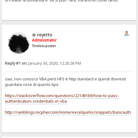
(in realta' la domanda e' se si puo' fare, ma anche come farlo)
rejetto
Administrator
Tireless poster
Reply #1 on:
January 30, 2020, 12:20:26 PM
ciao, non conosco VBA però HFS è http standard e quindi dovresti
guardare cose di questo tipo
https://stackoverflow.com/questions/22149169/how-to-pass-
authentication-credentials-in-vba
http://ramblings.mcpher.com/Home/excelquirks/snippets/basicauth