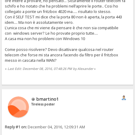
ore intere a provare, ho pensato... Sicuramente il router telecom fa
schifo e ho notato che ha problemi nell'aprire le porte.. Cosi ho
collegato a ponte un fritzbox 4020 ma..... risultato lo stesso.
Con il SELF TEST mi dice che la porta 80 non è aperta, la porta 443
idem.... Ma non è assolutamente vero.
L'unica cosa che mi viene da pensare è che non sia compatibile
con windows server? Le ho provate proprio tutte....
A casa mia non ho problemi con Windows 10
Come posso risolvere? Devo disattivare qualcosa nel router
telecom che forse mi sta ancora facendo da filtro per il fritzbox
messo in cascata nella WAN?
«
Last Edit: December 08, 2016, 07:48:26 PM by Alexander
»
bmartino1
Tireless poster
Reply #1 on:
December 04, 2016, 12:09:31 AM