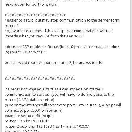
next router for port forwards.
##########################
*easier to setup, but may stop communication to the server form
router 1
so, i would recommend this setup, assuming that this will not
impede what you require form the server PC.
internet > ISP modem > Router(builtin?) *dmz ip > *(static to dmz
ip) router 2 > server PC
port forward required port in router 2, for access to hfs.
##############################
if DMZ is not what you want as it can impede on router 1
communication to server..., you will have to define ports to the
router ( NAT/iptables setup)
(a pc on the internet will connect to port 80 to router 1), a lan pc will
connect to port 5001 on router 2)
example setup defined ips:
router 1 lan ip: 192.168.1.1
router 2 public ip: 192.1698.1.254 > lan ip: 10.0.0.1
server ip: 10.0.0.254