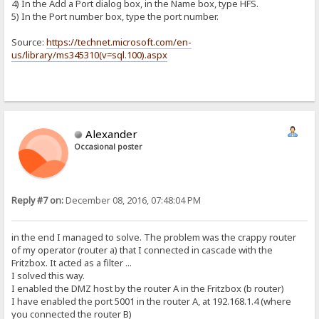
4) In the Add a Port dialog box, in the Name box, type HFS.
5) In the Port number box, type the port number.
Source:
https://technet.microsoft.com/en-
us/library/ms345310(v=sql.100).aspx
Alexander
Occasional poster
Reply #7 on:
December 08, 2016, 07:48:04 PM
in the end I managed to solve. The problem was the crappy router
of my operator (router a) that I connected in cascade with the
Fritzbox. It acted as a filter ...
I solved this way.
I enabled the DMZ host by the router A in the Fritzbox (b router)
I have enabled the port 5001 in the router A, at 192.168.1.4 (where
you connected the router B)