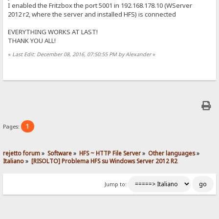
I enabled the Fritzbox the port 5001 in 192.168.178.10 (WServer
2012 r2, where the server and installed HFS) is connected
EVERYTHING WORKS AT LAST!
THANK YOU ALL!
«
Last Edit: December 08, 2016, 07:50:55 PM by Alexander
»
1
Pages:
rejetto forum
»
Software
»
HFS ~ HTTP File Server
»
Other languages
»
Italiano
»
[RISOLTO] Problema HFS su Windows Server 2012 R2
Jump to: