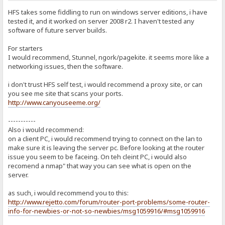
HFS takes some fiddling to run on windows server editions, i have
tested it, and it worked on server 2008 r2. I haven't tested any
software of future server builds.
For starters
I would recommend, Stunnel, ngork/pagekite. it seems more like a
networking issues, then the software.
i don't trust HFS self test, i would recommend a proxy site, or can
you see me site that scans your ports.
http://www.canyouseeme.org/
-----------
Also i would recommend:
on a client PC, i would recommend trying to connect on the lan to
make sure it is leaving the server pc. Before looking at the router
issue you seem to be faceing. On teh cleint PC, i would also
recomend a nmap" that way you can see what is open on the
server.
as such, i would recommend you to this:
http://www.rejetto.com/forum/router-port-problems/some-router-
info-for-newbies-or-not-so-newbies/msg1059916/#msg1059916