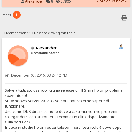
« previous
next »
Alexander
·
8 ·
37905
1
Pages:
0 Members and 1 Guest are viewing this topic.
Alexander
Occasional poster
on:
December 03, 2016, 08:24:42 PM
Salve a tutti, sto usando l'ultima release di HFS, ma ho un problema
spaventoso!
Su Windows Server 2012 R2 sembra non volerne sapere di
funzionare.
Uso come DNS dinamico no-ip dove a casa mia non ho problemi
collegandomi con un router sitecom e un dlink rispettivamente
sulla porta 443.
Invece in studio ho un router telecom fibra (tecnicolor) dove dopo