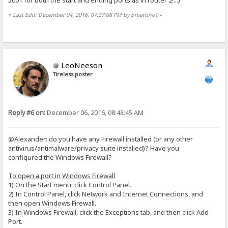
5001 for both the start and ending ports as in router 2!...)
«
Last Edit: December 04, 2016, 07:37:08 PM by bmartino1
»
LeoNeeson
Tireless poster
Reply #6 on:
December 06, 2016, 08:43:45 AM
@Alexander: do you have any Firewall installed (or any other
antivirus/antimalware/privacy suite installed)? Have you
configured the Windows Firewall?
To open a port in Windows Firewall
1) On the Start menu, click Control Panel.
2) In Control Panel, click Network and Internet Connections, and
then open Windows Firewall.
3) In Windows Firewall, click the Exceptions tab, and then click Add
Port.