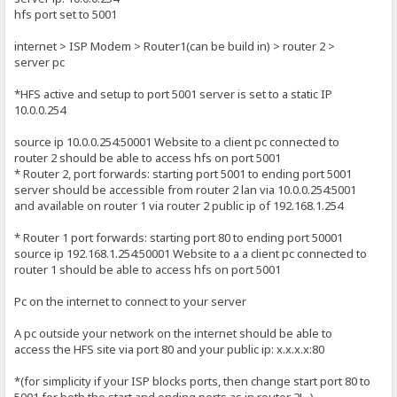
hfs port set to 5001
internet > ISP Modem > Router1(can be build in) > router 2 >
server pc
*HFS active and setup to port 5001 server is set to a static IP
10.0.0.254
source ip 10.0.0.254:50001 Website to a client pc connected to
router 2 should be able to access hfs on port 5001
* Router 2, port forwards: starting port 5001 to ending port 5001
server should be accessible from router 2 lan via 10.0.0.254:5001
and available on router 1 via router 2 public ip of 192.168.1.254
* Router 1 port forwards: starting port 80 to ending port 50001
source ip 192.168.1.254:50001 Website to a a client pc connected to
router 1 should be able to access hfs on port 5001
Pc on the internet to connect to your server
A pc outside your network on the internet should be able to
access the HFS site via port 80 and your public ip: x.x.x.x:80
*(for simplicity if your ISP blocks ports, then change start port 80 to