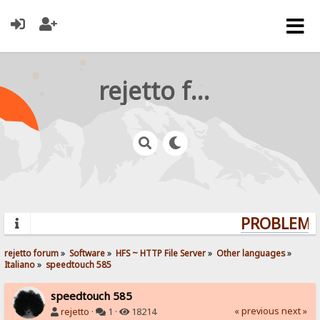
rejetto forum
PROBLEMS?
rejetto forum
»
Software
»
HFS ~ HTTP File Server
»
Other languages
»
Italiano
»
speedtouch 585
speedtouch 585
« previous
next »
rejetto
·
1 ·
18214