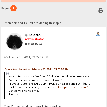
1
Pages:
0 Members and 1 Guest are viewing this topic.
rejetto
Administrator
Tireless poster
on:
March 01, 2011, 02:45:09 PM
Quote from: borsaric on February 20, 2011, 03:00:03 PM
When I try to do the "self-test", I obtein the following message:
"your internet connection does not work".
I have a router SPEEDTOUCH THOMSON ST585 and I configure
port forword according the guide of
http://portforward.com/
.
Can someone help me?
Thanks.
Ciao, l'indirizzo diretto per la tua guida è