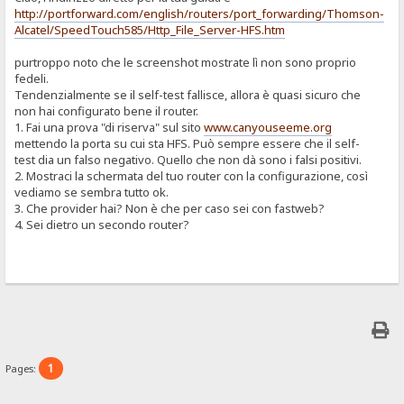
http://portforward.com/english/routers/port_forwarding/Thomson-
Alcatel/SpeedTouch585/Http_File_Server-HFS.htm
purtroppo noto che le screenshot mostrate lì non sono proprio
fedeli.
Tendenzialmente se il self-test fallisce, allora è quasi sicuro che
non hai configurato bene il router.
1. Fai una prova "di riserva" sul sito
www.canyouseeme.org
mettendo la porta su cui sta HFS. Può sempre essere che il self-
test dia un falso negativo. Quello che non dà sono i falsi positivi.
2. Mostraci la schermata del tuo router con la configurazione, così
vediamo se sembra tutto ok.
3. Che provider hai? Non è che per caso sei con fastweb?
4. Sei dietro un secondo router?
1
Pages: