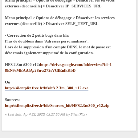
Menu principal > Options de débogage > Désactiver les services
externes (déconseillé) > Désactiver IP_SERVICES_URL
Menu principal > Options de débogage > Désactiver les services
externes (déconseillé) > Désactiver SELF_TEST_URL
- Correction de 2 petits bugs dans hfs:
Plus de doublons dans 'Adresses personnalisées'.
Lors de la suppression d'un compte DDNS, le mot de passe est
désormais également supprimé de la configuration.
HFS 2.3m #300 r12:
https://drive.google.com/folderview?id=1-
8EN9sMEAtGAy28n-z272sVGfEnlkKbD
Ou
http://silentpliz.free.fr/hfs/hfs.2.3m_300_r12.exe
Sources:
http://silentpliz.free.fr/hfs/Sources_hfs/HFS2.3m300_r12.zip
«
Last Edit: April 22, 2020, 03:27:50 PM by SilentPliz
»