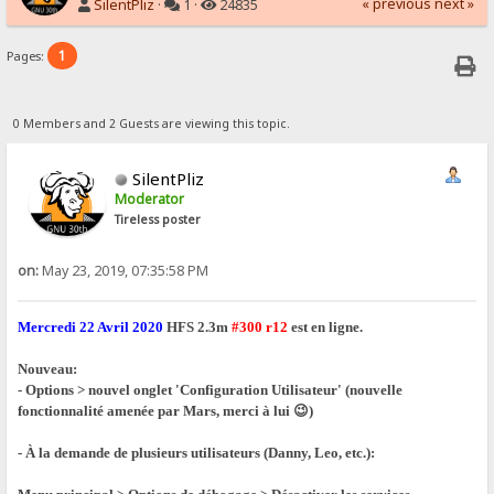
« previous
next »
SilentPliz
·
1 ·
24835
1
Pages:
0 Members and 2 Guests are viewing this topic.
SilentPliz
Moderator
Tireless poster
on:
May 23, 2019, 07:35:58 PM
Mercredi 22 Avril 2020
HFS 2.3m
#300 r12
est en ligne.
Nouveau:
- Options > nouvel onglet 'Configuration Utilisateur' (nouvelle
fonctionnalité amenée par Mars, merci à lui 😉)
- À la demande de plusieurs utilisateurs (Danny, Leo, etc.):