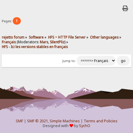
1
Pages:
rejetto forum
»
Software
»
HFS ~ HTTP File Server
»
Other languages
»
Français
(Moderators:
Mars
,
SilentPliz
) »
HFS - Ici les versions stables en français 
Jump to:
SMF
|
SMF © 2021
,
Simple Machines
|
Terms and Policies
Designed with
by
SychO