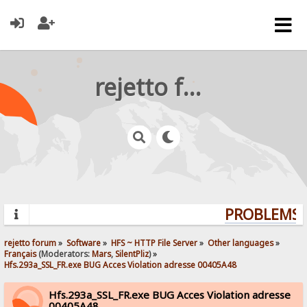
rejetto forum
PROBLEMS? 
rejetto forum
»
Software
»
HFS ~ HTTP File Server
»
Other languages
»
Français
(Moderators:
Mars
,
SilentPliz
) »
Hfs.293a_SSL_FR.exe BUG Acces Violation adresse 00405A48
Hfs.293a_SSL_FR.exe BUG Acces Violation adresse
00405A48