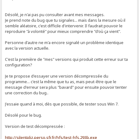
Désolé, je n'ai pas pu consulter avant mes messages.
Je prend note du bug que tu signales... mais dans la mesure où il
semble aléatoire, c'est difficile d'intervenir. Il faudrait pouvoir le
reproduire "à volonté" pour mieux comprendre "d'où ça vient".
Personne d'autre ne m'a encore signalé un problème identique
avec la version actuelle.
C'est la première de "mes" versions qui produit cette erreur sur ta
configuration?
Je te propose d'essayer une version décompressée du
programme... c'est la même que tu as, mais peut-être que le
message d'erreur sera plus "bavard" pour ensuite pouvoir tenter
une correction du bug..
J'essaie quand à moi, dès que possible, de tester sous Win 7.
Désolé pour le bug.
Version de test décompressée :
http://silentpliz.perso.sfr.fr/hfs/test-hfs.293b.exe