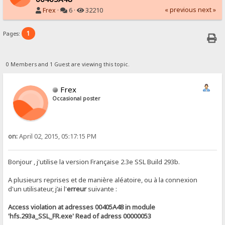
« previous
next »
Frex
·
6 ·
32210
1
Pages:
0 Members and 1 Guest are viewing this topic.
Frex
Occasional poster
on:
April 02, 2015, 05:17:15 PM
Bonjour , j'utilise la version Française 2.3e SSL Build 293b.
A plusieurs reprises et de manière aléatoire, ou à la connexion
d'un utilisateur, j’ai l'
erreur
suivante :
Access violation at adresses 00405A48 in module
'hfs.293a_SSL_FR.exe' Read of adress 00000053