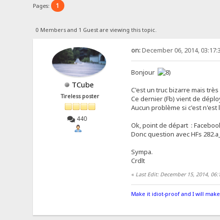
1
Pages:
0 Members and 1 Guest are viewing this topic.
on:
December 06, 2014, 03:17:
Bonjour
TCube
C'est un truc bizarre mais trè
Tireless poster
Ce dernier (Fb) vient de déplo
Aucun problème si c'est n'est
440
Ok, point de départ : Facebook
Donc question avec HFs 282.a
Sympa.
Crdlt
«
Last Edit: December 15, 2014, 06
Make it idiot-proof and I will make