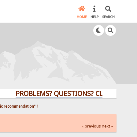
HOME
HELP
SEARCH
PROBLEMS? QUESTIONS? CLICK HERE!
sic recommendation" ?
« previous
next »