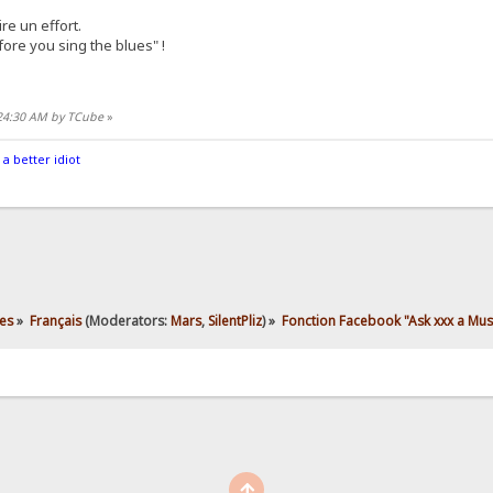
ire un effort.
ore you sing the blues" !
:24:30 AM by TCube
»
 a better idiot
es
»
Français
(Moderators:
Mars
,
SilentPliz
) »
Fonction Facebook "Ask xxx a Mu