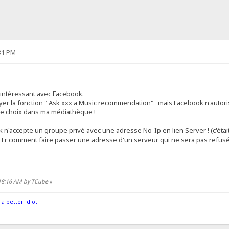
31 PM
s intéressant avec Facebook.
yer la fonction " Ask xxx a Music recommendation" mais Facebook n'autorise 
 le choix dans ma médiathèque !
 n'accepte un groupe privé avec une adresse No-Ip en lien Server ! (c'étai
_Fr comment faire passer une adresse d'un serveur qui ne sera pas refusé
:18:16 AM by TCube
»
 a better idiot