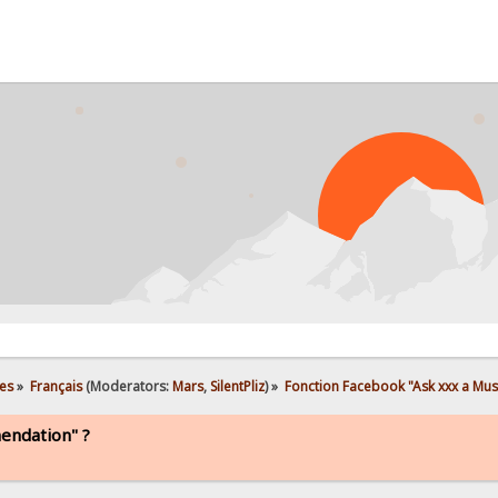
es
»
Français
(Moderators:
Mars
,
SilentPliz
) »
Fonction Facebook "Ask xxx a Mu
endation" ?