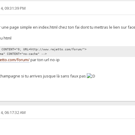
4, 09:31:39 PM
une page simple en index.html chez ton fai dont tu mettras le lien sur fac
du html
 CONTENT="0; URL=http://www.rejetto.com/forum/">
ma" CONTENT="no-cache" -->
jetto.com/forum/
par ton url no-ip
 champagne si tu arrives jusque là sans faux pas
4, 06:17:32 AM