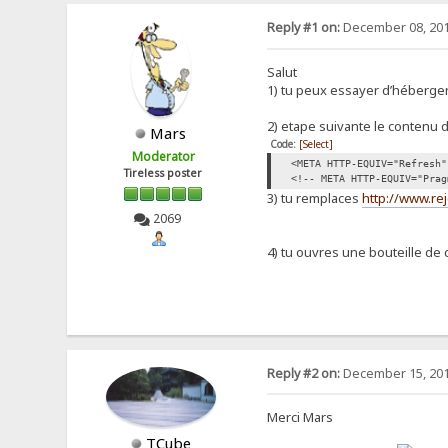
Reply #1 on:
December 08, 201
Salut
1) tu peux essayer d’héberger 
2) etape suivante le contenu 
Mars
Code:
[Select]
Moderator
<META HTTP-EQUIV="Refresh"
Tireless poster
<!-- META HTTP-EQUIV="Prag
3) tu remplaces
http://www.re
2069
4) tu ouvres une bouteille de
Reply #2 on:
December 15, 201
Merci Mars
TCube