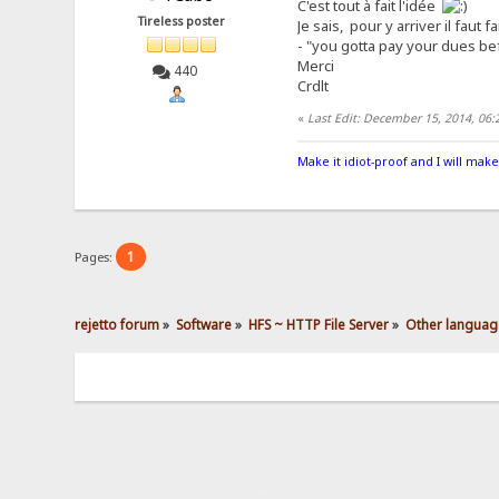
C'est tout à fait l'idée
Tireless poster
Je sais, pour y arriver il faut fa
- "you gotta pay your dues bef
Merci
440
Crdlt
«
Last Edit: December 15, 2014, 06
Make it idiot-proof and I will make
1
Pages:
rejetto forum
»
Software
»
HFS ~ HTTP File Server
»
Other languag