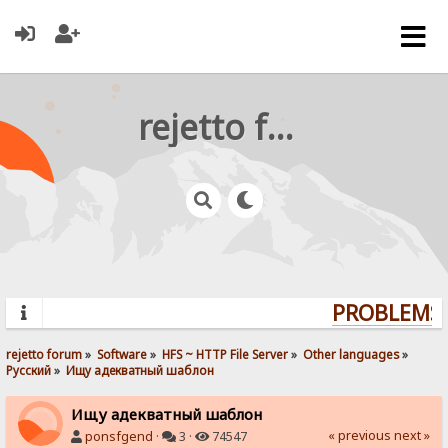
rejetto forum
PROBLEMS? 
rejetto forum
»
Software
»
HFS ~ HTTP File Server
»
Other languages
»
Pусский
»
Ищу адекватный шаблон
Ищу адекватный шаблон
« previous
next »
ponsfgend
·
3 ·
74547