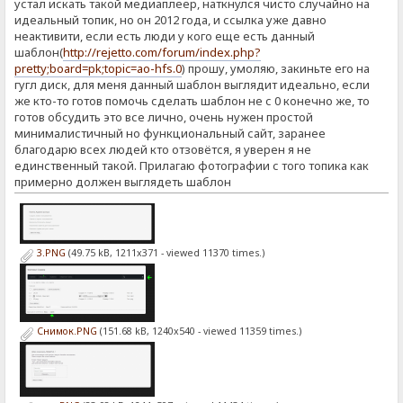
устал искать такой медиаплеер, наткнулся чисто случайно на
идеальный топик, но он 2012 года, и ссылка уже давно
неактивити, если есть люди у кого еще есть данный
шаблон(
http://rejetto.com/forum/index.php?
pretty;board=pk;topic=ao-hfs.0
) прошу, умоляю, закиньте его на
гугл диск, для меня данный шаблон выглядит идеально, если
же кто-то готов помочь сделать шаблон не с 0 конечно же, то
готов обсудить это все лично, очень нужен простой
минималистичный но функциональный сайт, заранее
благодарю всех людей кто отзовётся, я уверен я не
единственный такой. Прилагаю фотографии с того топика как
примерно должен выглядеть шаблон
3.PNG
(49.75 kB, 1211x371 - viewed 11370 times.)
Снимок.PNG
(151.68 kB, 1240x540 - viewed 11359 times.)