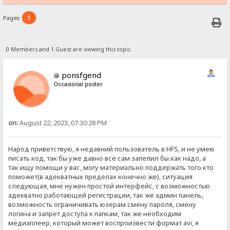
1
Pages:
0 Members and 1 Guest are viewing this topic.
ponsfgend
Occasional poster
on:
August 22, 2023, 07:30:28 PM
Народ приветствую, я недавний пользователь в HFS, и не умею
писать код, так бы уже давно все сам запелил бы как надо, а
так ищу помощи у вас, могу материально поддержать того кто
поможет(в адекватных пределах конечно же), ситуация
следующая, мне нужен простой интерфейс, с возможностью
адекватно работающей регистрации, так же админ панель,
возможность ограничивать юзерам смену пароля, смену
логина и запрет доступа к папкам, так же необходим
медиаплеер, который может воспроизвести формат avi, я