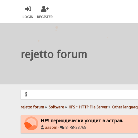
LOGIN
REGISTER
rejetto forum
rejetto forum
»
Software
»
HFS ~ HTTP File Server
»
Other languag
HFS периодически уходит в астрал.
aasom
·
8 ·
33768