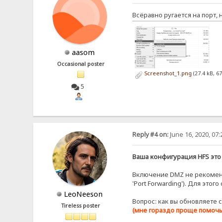
Всёравно ругается на порт,
aasom
Occasional poster
Screenshot_1.png
(27.4 kB, 6
5
Reply #4 on:
June 16, 2020, 07
Ваша конфигурация HFS это
Включение DMZ не рекоменд
'Port Forwarding'). Для это
LeoNeeson
Вопрос: как вы обновляете с
Tireless poster
(мне гораздо проще помочь 