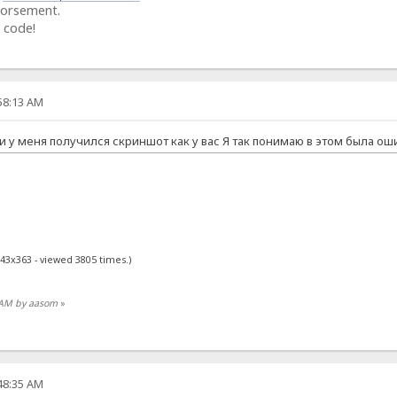
dorsement.
 code!
:58:13 AM
s и у меня получился скриншот как у вас Я так понимаю в этом была о
543x363 - viewed 3805 times.)
0 AM by aasom
»
:48:35 AM