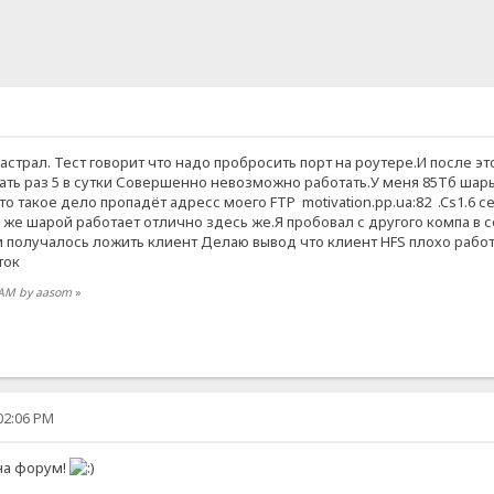
астрал. Тест говорит что надо пробросить порт на роутере.И после 
лать раз 5 в сутки Совершенно невозможно работать.У меня 85Тб шар
о такое дело пропадёт адресс моего FTP motivation.pp.ua:82 .Cs1.6 с
й же шарой работает отлично здесь же.Я пробовал с другого компа в 
и получалось ложить клиент Делаю вывод что клиент HFS плохо раб
ток
1 AM by aasom
»
:02:06 PM
 на форум!