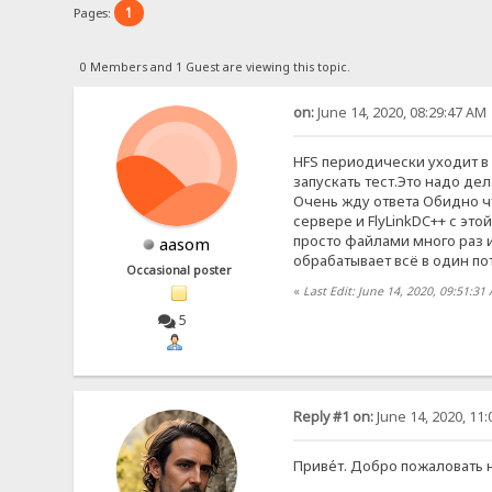
1
Pages:
0 Members and 1 Guest are viewing this topic.
on:
June 14, 2020, 08:29:47 AM
HFS периодически уходит в 
запускать тест.Это надо де
Очень жду ответа Обидно чт
сервере и FlyLinkDC++ с это
просто файлами много раз 
aasom
обрабатывает всё в один по
Occasional poster
«
Last Edit: June 14, 2020, 09:51:3
5
Reply #1 on:
June 14, 2020, 11
Приве́т. Добро пожаловать