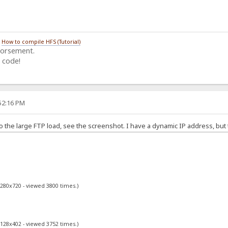
/
How to compile HFS (Tutorial)
dorsement.
 code!
:52:16 PM
o the large FTP load, see the screenshot. I have a dynamic IP address, but
1280x720 - viewed 3800 times.)
1128x402 - viewed 3752 times.)