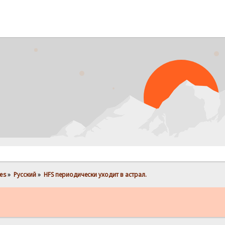
PRO
es
»
Pусский
»
HFS периодически уходит в астрал.