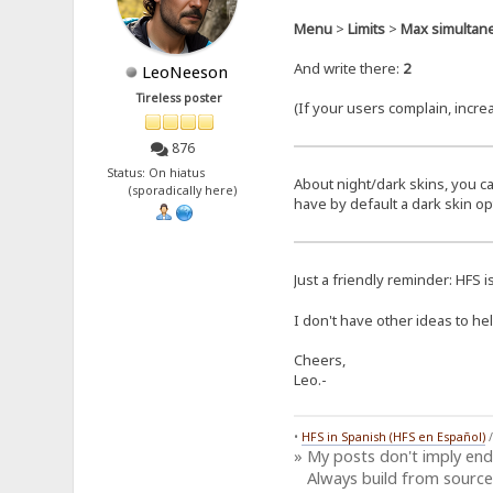
Menu
>
Limits
>
Max simultan
And write there:
2
LeoNeeson
Tireless poster
(If your users complain, increa
876
Status: On hiatus
About night/dark skins, you c
(sporadically here)
have by default a dark skin op
Just a friendly reminder: HFS i
I don't have other ideas to he
Cheers,
Leo.-
•
HFS in Spanish (HFS en Español)
» My posts don't imply en
Always build from source