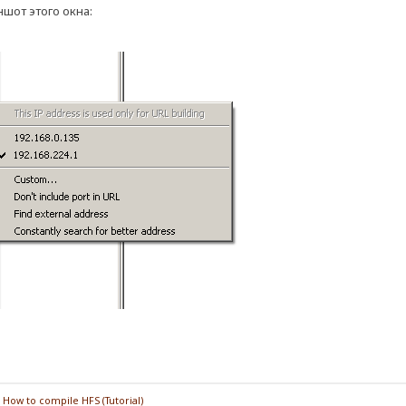
шот этого окна:
/
How to compile HFS (Tutorial)