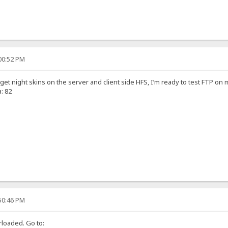
:00:52 PM
et night skins on the server and client side HFS, I’m ready to test FTP on
a: 82
:50:46 PM
rloaded. Go to: