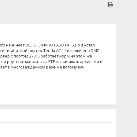
этого начинает ВСЁ ОТЛИЧНО РАБОТАТЬ.Но я устал
ы и гигабитный роутер Tenda AC 11 и включено DMZ
ервер с портом 27015 работает норм на этом же
сети роутера заходить на FTP и скачивать архивами и
отает в многозаждачном режиме потому как