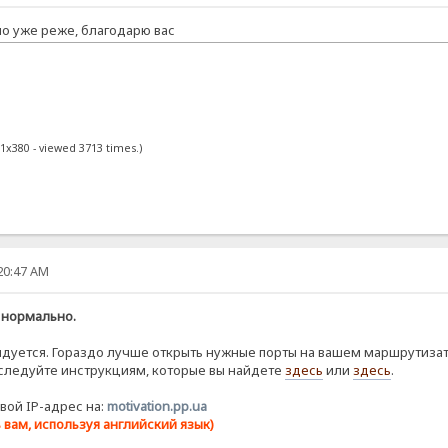
 но уже реже, благодарю вас
71x380 - viewed 3713 times.)
:20:47 AM
 нормально.
уется. Гораздо лучше открыть нужные порты на вашем маршрутизато
го следуйте инструкциям, которые вы найдете
здесь
или
здесь
.
вой IP-адрес на:
motivation.pp.ua
вам, используя английский язык)