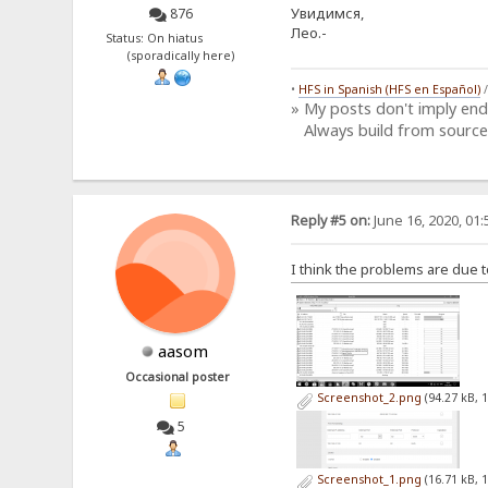
Увидимся,
876
Лео.-
Status: On hiatus
(sporadically here)
•
HFS in Spanish (HFS en Español)
» My posts don't imply en
Always build from source
Reply #5 on:
June 16, 2020, 01
I think the problems are due t
aasom
Occasional poster
Screenshot_2.png
(94.27 kB, 
5
Screenshot_1.png
(16.71 kB, 