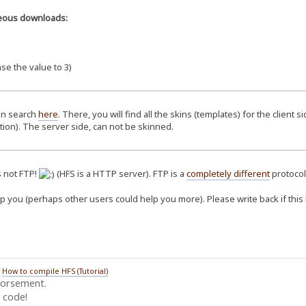
eous downloads:
se the value to 3)
an search
here
. There, you will find all the skins (templates) for the client s
tion). The server side, can not be skinned.
s not FTP!
(HFS is a HTTP server). FTP is a
completely different
protocol
lp you (perhaps other users could help you more). Please write back if thi
/
How to compile HFS (Tutorial)
dorsement.
 code!