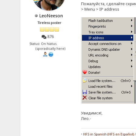
Пожалуйста, сделайте скрин
> Menu > IP address
LeoNeeson
Tireless poster
876
Status: On hiatus
(sporadically here)
Увидимся!,
Лео.-
•
HFS in Spanish (HFS en Español)