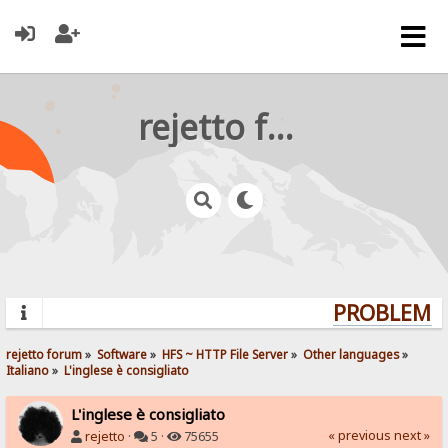
rejetto forum
PROBLEMS?
rejetto forum
»
Software
»
HFS ~ HTTP File Server
»
Other languages
»
Italiano
»
L'inglese è consigliato
L'inglese è consigliato
« previous
next »
rejetto
·
5 ·
75655