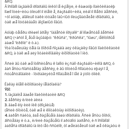
&RQ.
Â îñíîâíîì íàçâàíèå ïðîãðàììû íèêòî íå èçìåíÿë, è êàæäóþ ìîäèôèêàöèþ
ìîæíî îòëè÷èòü òîëüêî ïî èìåíè å¸ ðàçðàáîò÷èêà, ëèáî ïî íîìåðó âåðñèè,
÷òî äóìàþ, äîâîëüíî òàêè ïóòàåò îáû÷íûõ ïîëüçîâàòåëåé ïðîãðàììû, à
òàê æå îòïóãèâàåò âîçìîæíûõ íîâûõ.
Äóìàþ òåïåðü ïðèøëî âðåìÿ "íàâåñòè ïîðÿäîê" âî ìíîæåñòâå âåðñèé
&RQ (÷àñòî å¸ åùå íàçûâàþò: "êðûñà", "êðûñêà", "ìûøü", íåêîòîðûå
äàæå "èðêîé" è ò.ä.).
Ýòà îòäåëüíàÿ òåìà íà ôîðóìå ñîçäàíà äëÿ óêàçàíèÿ íîâûõ ìîäèôèêàöèé
&RQ, à òàê æå äëÿ îïóáëèêîâàíèÿ èíôîðìàöèè î íèõ.
Åñëè âû òàê æå îòíîñèòåñü ê îäíîìó èç ñàìî-ðàçðàáîò÷èêîâ &RQ, ó
âàñ åñòü ñîáñòâåííàÿ âåðñèÿ, è âû õîòèòå ñîîáùèòü ëþäÿì î å¸
ñóùåñòâîâàíèè - îòïðàâëÿéòå ñîîáùåíèå î íåé â ýòîò òîïèê.
Êàêàÿ èìåííî èíôîðìàöèÿ íåîáõîäèìà?
Ýòî:
1.
íàçâàíèå âàøåé ìîäèôèêàöèè &RQ
2.
âåðñèÿ è/èëè áèëä
3.
âàøå èìÿ èëè íèê (ïðîçâèùå)
(åñëè õîòèòå, òàê æå è êîíòàêòíàÿ èíôîðìàöèÿ).
4.
àäðåñ ñàéòà, ãäå ðàçìåùåíà âàøà ïðîãðàììà. Åñëè åñòü ôîðóì,
ãîñòåâàÿ è ò.ä., è/èëè ðàçìåùåíû ïî äðóãîìó àäðåñó, è ñ îñíîâíîãî
àäðåñà ïðîãðàììû íà íèõ íåò ññûëîê, òî æåëàòåëüíî òàê æå óêàçàòü è