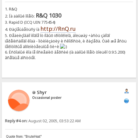
1. R&Q
R&Q 1030
2. Íà äàííûé ìîìåíò:
3. Rapid D (ICQ UIN 775454)
http://RnQ.ru
4. Ðàçìåùàåòüñÿ íà
5. Ðåàëèçîâàíî ìíîãîå îò íîâûõ ïðîòîêîëîâ, áîëüøàÿ ÷àñòü çàíîãî
ïåðåïèñàííîãî êîäà - îïòèìèçàöèÿ è ñêîðîñòè, è ðàçìåðà. Òàê æå åñòü
íåêîòîðûå äîïîëíèòåëüíûå ôè÷è
6. Èñõîäíûé êîä íå ïîñëåäíèõ âåðñèé (íà äàííûé ìîìåíò òîëüêî 0.9.5.200)
âñåîáùå äîñòóïåí.
Shyr
Occasional poster
Reply #4 on:
August 02, 2005, 03:53:22 AM
Quote from: "BruteHost"