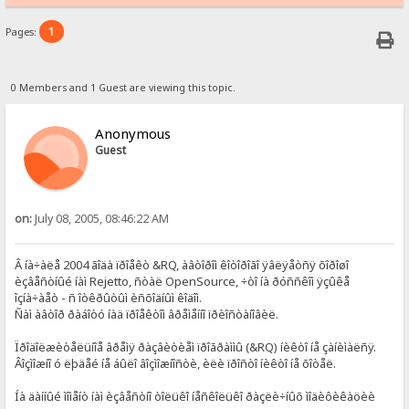
1
Pages:
0 Members and 1 Guest are viewing this topic.
Anonymous
Guest
on:
July 08, 2005, 08:46:22 AM
Â íà÷àëå 2004 ãîäà ïðîåêò &RQ, àâòîðîì êîòîðîãî ÿâëÿåòñÿ õîðîøî
èçâåñòíûé íàì Rejetto, ñòàë OpenSource, ÷òî íà ðóññêîì ÿçûêå
îçíà÷àåò - ñ îòêðûòûì èñõîäíûì êîäîì.
Ñàì àâòîð ðàáîòó íàä ïðîåêòîì âðåìåííî ïðèîñòàíîâèë.
Ïðîäîëæèòåëüíîå âðåìÿ ðàçâèòèåì ïðîãðàììû (&RQ) íèêòî íå çàíèìàëñÿ.
Âîçìîæíî ó ëþäåé íå áûëî âîçìîæíîñòè, èëè ïðîñòî íèêòî íå õîòåë.
Íà äàííûé ìîìåíò íàì èçâåñòíî òîëüêî íåñêîëüêî ðàçëè÷íûõ ìîäèôèêàöèè