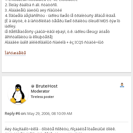
2. Ïîëíàÿ ðàáîòà ñ äîï. ñòàòóñîì.
3. Äîáàâëåíû áàëóíû äëÿ ñîáûòèé
4. Ïîâûøåíà áåçîïàñíîñòü - ïàðîëü ìîæåò íå õðàíèòüñÿ âîîáùå íèãäå.
[È â ïàìÿòè, è â íàñòðîéêàõ òåïåðü ìîæíî õðàíèòü òîëüêî MD5 õýø îò
ïàðîëÿ.
íå ðåêîìåíäóåòñÿ çàáûâ÷èâûì ëþäÿì, ò.ê. ïàðîëü íåëüçÿ áóäåò
âîññòàíîâèòü íà êîìïüþòåðå]
Äîáàâèë íàáîð àíèìèðîâàííûõ ñìàéëîâ + èç ICQ5 ñòàòè÷íûõ
Îáñóæäåíèå
BruteHost
Moderator
Tireless poster
Reply #6 on:
May 29, 2006, 08:10:09 AM
Äëÿ ðàçðàáîò÷èêîâ - õîòèòå ñïîðèòü, ñîçäàéòå îòäåëüíûé òîïèê.