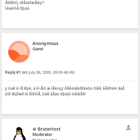
Âîïðîñû, ïðåäëîæåíèÿ?
Ïèøèòå ñþäà.
Anonymous
Guest
Reply #1 on:
July 08, 2005, 09:09:48 AM
ÿ òàê è íå ïîíÿë, à ïî÷åìó æ íåëüçÿ ðåêëàìèðîâàòü ñâîè âåðñèè ãäå
ýòî âîçìîæíî íà ôîðóìå, òàê âåäü ëþäÿì óäîáíåé!
BruteHost
Moderator