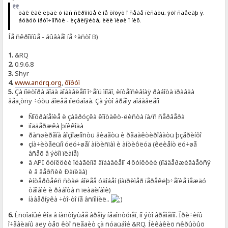
òàê êàê ëþäè ó íàñ ñêðîìíûå è íå õîòÿò î ñåáå ïèñàòü, ýòî ñäåëàþ ÿ.
áóäóò íåòî÷íîñòè - èçâèíÿéòå, èëè ïèøè î íèõ.
Íå ñêðîìíûå - áûâàåì íå ÷àñòî B)
1.
&RQ
2.
0.9.6.8
3.
Shyr
4.
www.andrq.org
,
ôîðóì
5.
Çà ïîëòîðà ãîäà äîáàâëåíî î÷åíü ìíîãî, èíòåíñèâíàÿ ðàáîòà ïðàâäà
âåä¸òñÿ ÷óòü áîëåå ïîëóãîäà. Çà ýòî âðåìÿ äîáàâëåíî
Ñîõðàíåíèå è çàãðóçêà êîíòàêò-ëèñòà íà/ñ ñåðâåðà
ïîääåðæêà þíèêîäà
ðàñøèðåíà âîçìîæíîñòü âèäåòü è ðåäàêòèðîâàòü þçåðèíôî
çíà÷èòåëüíî óëó÷øåí àíòèñïàì è àíòèôëóä (êëèåíò ëó÷øå
âñåõ â ýòîì ïëàíå)
â API ôóíêöèè ïëàãèíîâ äîáàâëåíî 4 ôóíêöèè (ïîääåðæèâàåòñÿ
è â âåðñèè Ðàïèäà)
èíòåðôåéñ ñòàë áîëåå óäîáåí (íàïðèìåð ïåðåêëþ÷åíèå ìåæäó
òåìàìè è ðàáîòà ñ ïëàãèíàìè)
íàâåðíÿêà ÷òî-òî íå âñïîìíèë..
6.
Èñõîäíûé êîä â íàñòîÿùåå âðåìÿ íåäîñòóïåí, íî ýòî âðåìåííî. Ïðè÷èíû
î÷åâèäíû äëÿ òåõ êòî ñëåäèò çà ñóäüáîé &RQ. Íèêàêèõ ñêðûòûõ