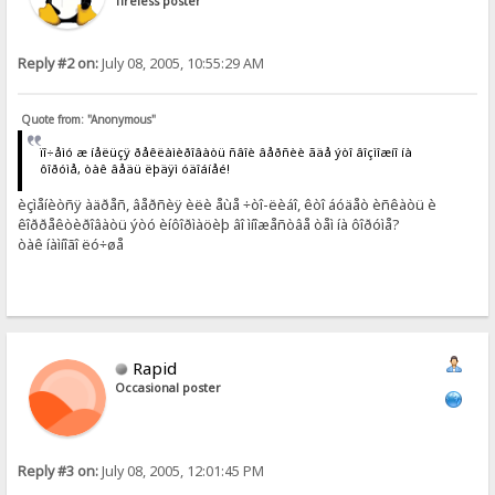
Tireless poster
Reply #2 on:
July 08, 2005, 10:55:29 AM
Quote from: "Anonymous"
ïî÷åìó æ íåëüçÿ ðåêëàìèðîâàòü ñâîè âåðñèè ãäå ýòî âîçìîæíî íà
ôîðóìå, òàê âåäü ëþäÿì óäîáíåé!
èçìåíèòñÿ àäðåñ, âåðñèÿ èëè åùå ÷òî-ëèáî, êòî áóäåò èñêàòü è
êîððåêòèðîâàòü ýòó èíôîðìàöèþ âî ìíîæåñòâå òåì íà ôîðóìå?
òàê íàìíîãî ëó÷øå
Rapid
Occasional poster
Reply #3 on:
July 08, 2005, 12:01:45 PM