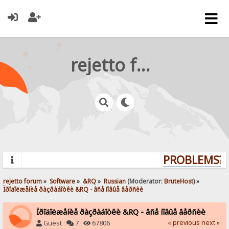
rejetto forum
PROBLEMS? Q
rejetto forum
»
Software
»
&RQ
»
Russian
(Moderator:
BruteHost
) »
Ïðîäîëæåíèå ðàçðàáîòêè &RQ - âñå íîâûå âåðñèè
Ïðîäîëæåíèå ðàçðàáîòêè &RQ - âñå íîâûå âåðñèè
« previous
next »
Guest ·
7 ·
67806