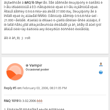
âîçìîæíîñòåé â
&RQ îò Shyr
íåò. Ìîåé âåðñèåé ïîëüçóþòñÿ è õàêåðû è
î÷åíü ïðîäâèíóòûå â ÈÒ-ñåêüþðèòè ëþäè è î÷åíü èçâåñòíûå ëþäè.
Âîîáùå âåðñèÿ 0.9.6.6 ñêà÷àíà áîëåå 37.000 ðàç. Ïîëüçóþòñÿ åé â
îñíîâíîì ëþäè èç áûâøåãî ÑÑÑÐ. Òåêóùóþ âåðñèþ 0.9.6.8 ñêà÷àëî -
21.000 ÷åëîâåê. Æàëîáû íà ïðîïàæó 6-çíàêîâ ïåðèîäè÷åñêè áûâàþò, íî
íè îäíîãî ñåðú¸çíîãî äîêàçàòåëüñòâà ïðèâåäåíî çà âñ¸ âðåìÿ íå áûëî (ýòî
âîîáùå òèïè÷íàÿ êàðòèíà äëÿ ïîïóëÿðíûõ ðóññêèõ êëèåíòîâ).
âîò è âñ¸ B) ;) :roll:
Vampir
Occasional poster
Reply #5 on:
February 03, 2006, 08:31:05 PM
R&Q 1019
îò 3.02.2006
òóò
1. Èñïðàâëåíî ñîõðàíåíèå ëè÷íîé èíôîðìàöèè