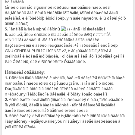
èõ àäðåñà.
(åñëè ó âàñ íåò âîçìîæíîñòè îòêðûòü ñîáñòâåííûé ñàéò, ëèáî
ðàçìåñòèòü ãäå-ëèáî â èíòåðíåò ïðîãðàììó, ïðîñòî óêàæèòå âàøå
æåëàíèå, è êîíòàêòíóþ èíôîðìàöèþ, ÿ ñ âàìè ñâÿæóñü è ìû ðåøèì ýòîò
âîïðîñ âìåñòå).
5.
îïèñàíèå è/èëè ïëþñû (ìèíóñû
) - âñå ÷òî ïîæåëàåòå.
6.
òàê æå, åñëè èñõîäíûé êîä âàøåé âåðñèè &RQ ñâîáîäíî ÍÅ
ÄÎÑÒÓÏÅÍ äðóãèì: ïî÷åìó âû ñêðûâàåòå åãî îò äðóãèõ
ðàçðàáîò÷èêîâ è âàøèõ ïîëüçîâàòåëåé, ÷åì íàðóøàåòå ëèöåíöèþ
GNU GENERAL PUBLIC LICENSE v2, è âûçûâàåòå ïîäîçðåíèå â
øïèîíñòâå è êðàæå èíôîðìàöèè, ÷òî òàê æå âëå÷åò íàðóøåíèå çàêîíîâ
êàê Óêðàèíû, òàê è Ðîññèéñêîé Ôåäåðàöèè.
Íåáîëüøèå òðåáîâàíèÿ:
1.
Ðåêëàìó íîâûõ âåðñèé è áèëäîâ, òàê æå óêàçàíèå ññûëîê íà âàøè
ñîáñòâåííûå ñàéòû ïðîøó ðàçìåùàòü çäåñü, à íå ïî âñåìó ôîðóìó.
Ðàçìåùåíèå íà ôîðóìå â äðóãèõ òîïèêàõ òàêèõ àäðåñîâ áóäåò
ñ÷èòàòüñÿ íåêîððåêòíîé ðåêëàìîé, êîòîðàÿ áóäåò óäàëåíà.
2.
Åñëè êàêîé-ëèáî âîïðîñ (ïðîáëåìà, ñèòóàöèÿ è ò.ä.), îáñóæäàåìûé
íà ýòîì ôîðóìå, ðåøåí â âàøåé âåðñèè - ïðîñòî óêàæèòå íàçâàíèå
âàøåé ìîäèôèêàöèè, íîìåð âåðñèè è/èëè áèëäà.
3.
Åñëè êàêàÿ-ëèáî èíôîðìàöèÿ èçìåíèëàñü èëè ïðîñòî áûëà ñäåëàíà
íîâàÿ âåðñèÿ - èçìåíÿòü/äîïîëíÿòü ñîîáùåíèÿ î âàøåé ìîäèôèêàöèè â
ýòîì òîïèêå ôîðóìà.