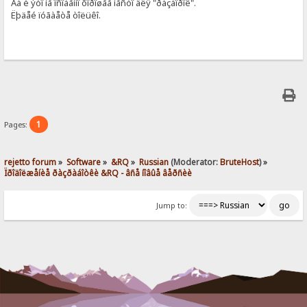
Äà è ýòî íå îñîáåííî õîðîøåå ìåñòî äëÿ "ðàçáîðîê".
Ëþäåé ïóãàåòå òîëüêî.
1
Pages:
rejetto forum
»
Software
»
&RQ
»
Russian
(Moderator:
BruteHost
) »
Ïðîäîëæåíèå ðàçðàáîòêè &RQ - âñå íîâûå âåðñèè
Jump to: