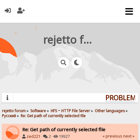
rejetto forum
PROBLEMS?
rejetto forum
»
Software
»
HFS ~ HTTP File Server
»
Other languages
»
Pусский
»
Re: Get path of currently selected file
Re: Get path of currently selected file
« previous
next »
zed221
·
2 ·
19927