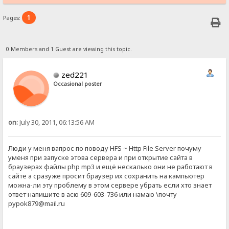
1
Pages:
0 Members and 1 Guest are viewing this topic.
zed221
Occasional poster
on:
July 30, 2011, 06:13:56 AM
Люди у меня вапрос по поводу HFS ~ Http File Server почуму
уменя при запуске этова сервера и при открытие сайта в
браузерах файлы php mp3 и ещё нескалько они не работают в
сайте а сразуже просит браузер их сохранить на кампьютер
можна-ли эту проблему в этом сервере убрать если хто знает
ответ напишите в асю 609-603-736 или намаю \почту
pypok879@mail.ru