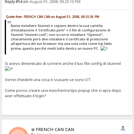
Reply #54 on:
August 01, 2008, 09:23:10 PM
Quote from: FRENCH CAN CAN on August 01, 2008, 08:55:56 PM
Basta installare Stunnel e copiare dentro la sua cartella
d'installazione il "certificato.pem" + il file di configurazione di
Stunnel "stunnel.conf", non occorre installare "Openssl",
chiaramente però devi installare il certificato di protezione
all'apertura del tuo browser ma una sola volta come hai fatto
prima, questo perchè metti tutto dentro un nuovo PC.
Si avevo dimenticato di scrivere anche il tuo file config di stunnel
Vorrei chiederti una cosa e scusami se sono OT.
Come posso creare una mascherina tipo popup che si apra dopo
aver effettuato il login?
FRENCH CAN CAN