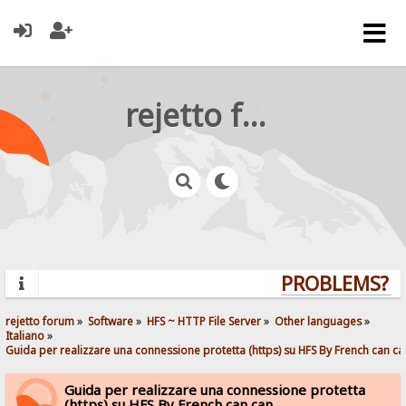
rejetto forum
PROBLEMS? QU
rejetto forum
»
Software
»
HFS ~ HTTP File Server
»
Other languages
»
Italiano
»
Guida per realizzare una connessione protetta (https) su HFS By French can ca
Guida per realizzare una connessione protetta
(https) su HFS By French can can