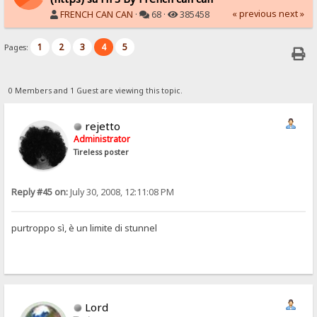
« previous
next »
FRENCH CAN CAN
·
68 ·
385458
1
2
3
4
5
Pages:
0 Members and 1 Guest are viewing this topic.
rejetto
Administrator
Tireless poster
Reply #45 on:
July 30, 2008, 12:11:08 PM
purtroppo sì, è un limite di stunnel
Lord