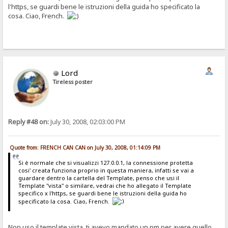
l'https, se guardi bene le istruzioni della guida ho specificato la
cosa. Ciao, French.
Lord
Tireless poster
Reply #48 on:
July 30, 2008, 02:03:00 PM
Quote from: FRENCH CAN CAN on July 30, 2008, 01:14:09 PM
Si è normale che si visualizzi 127.0.0.1, la connessione protetta
cosi' creata funziona proprio in questa maniera, infatti se vai a
guardare dentro la cartella del Template, penso che usi il
Template "vista" o similare, vedrai che ho allegato il Template
specifico x l'https, se guardi bene le istruzioni della guida ho
specificato la cosa. Ciao, French.
Non uso il template vista, ti avevo mandato un pm per avere quello