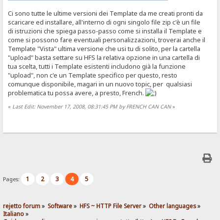
Ci sono tutte le ultime versioni dei Template da me creati pronti da
scaricare ed installare, all'interno di ogni singolo file zip c'è un file
di istruzioni che spiega passo-passo come si installa il Template e
come si possono fare eventuali personalizzazioni, troverai anche il
Template "Vista" ultima versione che usi tu di solito, per la cartella
"upload" basta settare su HFS la relativa opzione in una cartella di
tua scelta, tutti i Template esistenti includono già la funzione
"upload", non c'e un Template specifico per questo, resto
comunque disponibile, magari in un nuovo topic, per qualsiasi
problematica tu possa avere, a presto, French.
«
Last Edit: November 17, 2008, 08:31:45 PM by FRENCH CAN CAN
»
1
2
3
4
5
Pages:
rejetto forum
»
Software
»
HFS ~ HTTP File Server
»
Other languages
»
Italiano
»