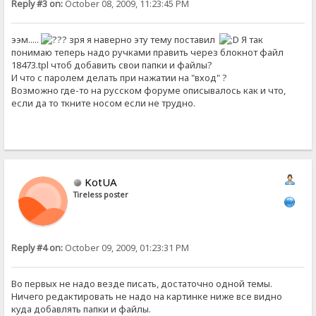
Reply #3 on:
October 08, 2009, 11:23:45 PM
ээм.....
зря я наверно эту тему поставил
Я так
понимаю теперь надо ручками править через блокнот файл
18473.tpl чтоб добавить свои папки и файлы?
И что с паролем делать при нажатии на "вход" ?
Возможно где-то на русском форуме описывалось как и что,
если да то ткните носом если не трудно.
KotUA
Tireless poster
Reply #4 on:
October 09, 2009, 01:23:31 PM
Во первых не надо везде писать, достаточно одной темы.
Ничего редактировать не надо на картинке ниже все видно
куда добавлять папки и файлы.