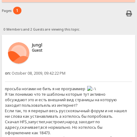
1
Pages:
0 Members and 2 Guests are viewing this topic.
Jungl
Guest
on:
October 08, 2009, 09:42:22 PM
просьба ногами не бить я не программер
Я так понимаю что те шаблоны которые тут активно
обсуждают это и есть внешний вид страницы на которую
заходит пользоватьель из интернет?
Если так, то я перерыл весь русскоязычный форум и не нашел
ни слова как устанавливать а хотелось бы попробовать.
Скачал HFS,запустил,настроил,народ заходит по
адресу,скачивает,всё нормально. Но хотелось бы
оформление как 18473.