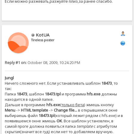
Если можно разжевать,разжуйте плиз,за ранее спасибо.
KotUA
Tireless poster
Reply #1 on:
October 08, 2009, 10:24:20 PM
Jungl
Ничего сложного нет. Если устанавливать шаблон
18473
, то
так:
Папка
18473
, шаблон
18473.tpl
и программа
hfs.exe
должны
находится в одной папке.
Дальше в программе
hfs.exe
(
только бета
) жмешь кнопку
Menu
->
HTML template
->
Change file...
в открывшемся окне
выбираешь файл
18473.tpl
(который лежит рядом c hfs.exe) и в
появившемся окне жмешь
ОК
. Все шаблон установлен, в
самой проге должна появиться папка
template
с атрибутом
скрытая(значит все гуд) если нет то добавляем вручную.