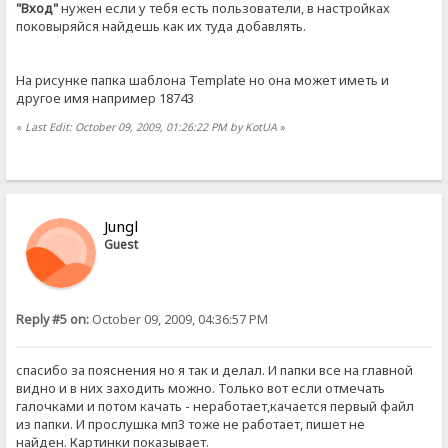
"Вход"
нужен если у тебя есть пользователи, в настройках
поковыряйся найдешь как их туда добавлять.
На рисунке папка шаблона Template но она может иметь и
другое имя например 18743
«
Last Edit: October 09, 2009, 01:26:22 PM by KotUA
»
Jungl
Guest
Reply #5 on:
October 09, 2009, 04:36:57 PM
спасибо за пояснения но я так и делал. И папки все на главной
видно и в них заходить можно. Только вот если отмечать
галочками и потом качать - неработает,качается первый файл
из папки. И прослушка мп3 тоже не работает, пишет не
найден. Картинки показывает.