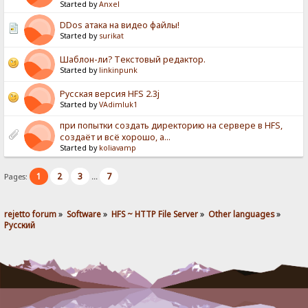
Started by
Anxel
DDos атака на видео файлы!
Started by
surikat
Шаблон-ли? Текстовый редактор.
Started by
linkinpunk
Русская версия HFS 2.3j
Started by
VAdimluk1
при попытки создать директорию на сервере в HFS,
создаёт и всё хорошо, а...
Started by
koliavamp
1
2
3
7
Pages:
...
rejetto forum
»
Software
»
HFS ~ HTTP File Server
»
Other languages
»
Pусский