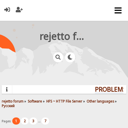
rejetto forum
PROBLEMS?
rejetto forum
»
Software
»
HFS ~ HTTP File Server
»
Other languages
»
Pусский
1
2
3
7
Pages:
...