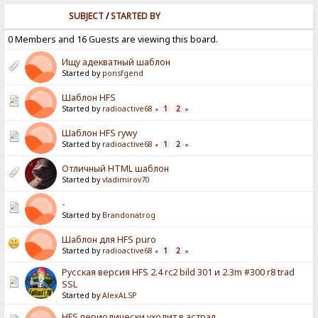
SUBJECT
/
STARTED BY
0 Members and 16 Guests are viewing this board.
Ищу адекватный шаблон
Started by
ponsfgend
Шаблон HFS
Started by
radioactive68
1
2
«
»
Шаблон HFS rywy
Started by
radioactive68
1
2
«
»
Отличный HTML шаблон
Started by
vladimirov70
-
Started by
Brandonatrog
Шаблон для HFS puro
Started by
radioactive68
1
2
«
»
Русская версия HFS 2.4 rc2 bild 301 и 2.3m #300 r8 trad
SSL
Started by
AlexALSP
HFS периодически уходит в астрал.