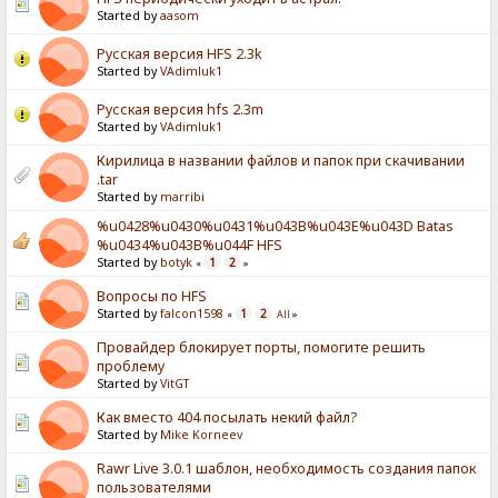
Started by
aasom
Русская версия HFS 2.3k
Started by
VAdimluk1
Русская версия hfs 2.3m
Started by
VAdimluk1
Кирилица в названии файлов и папок при скачивании
.tar
Started by
marribi
%u0428%u0430%u0431%u043B%u043E%u043D Batas
%u0434%u043B%u044F HFS
Started by
botyk
1
2
«
»
Вопросы по HFS
Started by
falcon1598
1
2
«
All
»
Провайдер блокирует порты, помогите решить
проблему
Started by
VitGT
Как вместо 404 посылать некий файл?
Started by
Mike Korneev
Rawr Live 3.0.1 шаблон, необходимость создания папок
пользователями