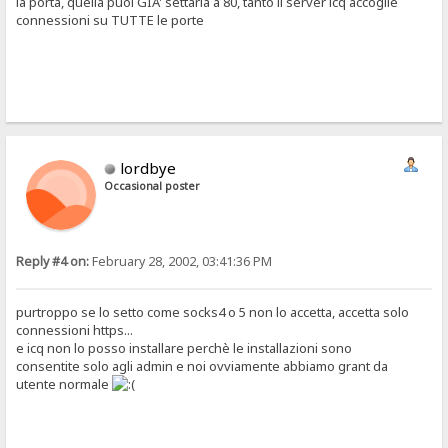
la porta, quella puoi GIA' settarla a 80, tanto il server icq accoglie
connessioni su TUTTE le porte
lordbye
Occasional poster
Reply #4 on:
February 28, 2002, 03:41:36 PM
purtroppo se lo setto come socks4 o 5 non lo accetta, accetta solo
connessioni https...
e icq non lo posso installare perchè le installazioni sono
consentite solo agli admin e noi ovviamente abbiamo grant da
utente normale