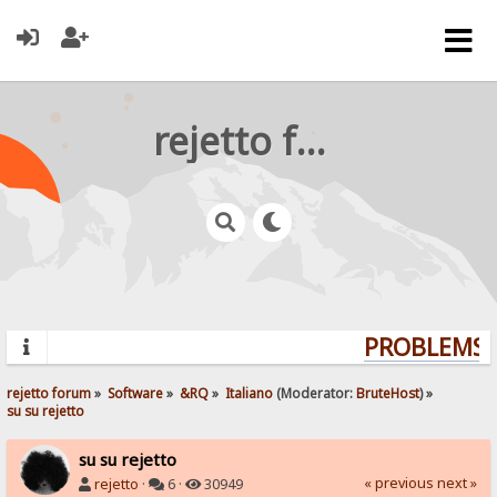
rejetto forum
PROBLEMS? 
rejetto forum
»
Software
»
&RQ
»
Italiano
(Moderator:
BruteHost
) »
su su rejetto
su su rejetto
« previous
next »
rejetto
·
6 ·
30949