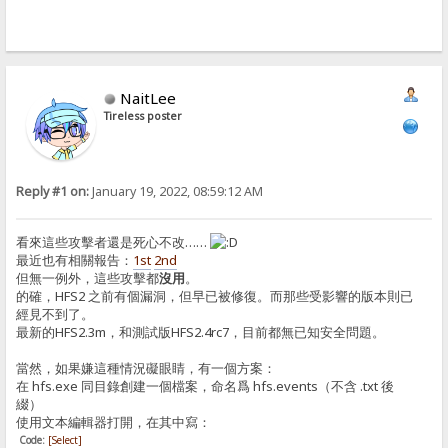
NaitLee
Tireless poster
Reply #1 on:
January 19, 2022, 08:59:12 AM
看來這些攻擊者還是死心不改……
最近也有相關報告：
1st
2nd
但無一例外，這些攻擊都
沒用
。
的確，HFS2 之前有個漏洞，但早已被修復。而那些受影響的版本則已
經見不到了。
最新的HFS2.3m，和測試版HFS2.4rc7，目前都無已知安全問題。
當然，如果嫌這種情況礙眼睛，有一個方案：
在 hfs.exe 同目錄創建一個檔案，命名爲 hfs.events（不含 .txt 後
綴）
使用文本編輯器打開，在其中寫：
Code:
[Select]