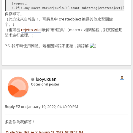
[request]
{.if|{.any macro marker|%url%.}{.count substring|createobject|{.low
保存即可。
（此方法來自報告 1。可將其中 createobject 換爲其他攻擊關鍵
字。）
（也可從
rejetto wiki
瞭解“宏/巨集”（macro）相關編程，對實際使用
請求進行處理。）
P.S. 我平時使用簡體。若相關術語不正確，請諒解
luoyuxuan
Occasional poster
Reply #2 on:
January 19, 2022, 04:40:00 PM
多謝你為我解答！
Quote from: NaitLee on January 19, 2022, 08:59:12 AM