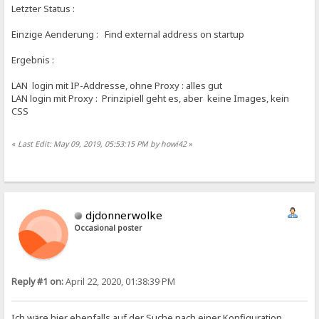
Letzter Status :
Einzige Aenderung : Find external address on startup
Ergebnis :
LAN login mit IP-Addresse, ohne Proxy : alles gut
LAN login mit Proxy : Prinzipiell geht es, aber keine Images, kein
CSS
«
Last Edit: May 09, 2019, 05:53:15 PM by howi42
»
djdonnerwolke
Occasional poster
Reply #1 on:
April 22, 2020, 01:38:39 PM
Ich wäre hier ebenfalls auf der Suche nach einer Konfiguration