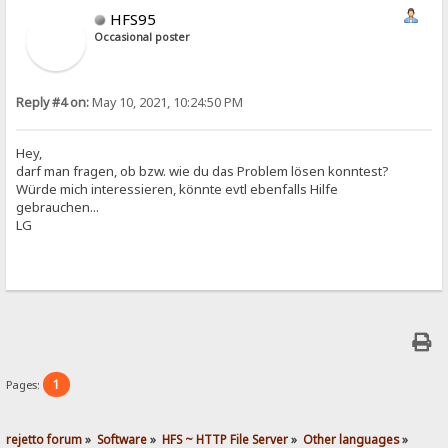
HFS95
Occasional poster
Reply #4 on:
May 10, 2021, 10:24:50 PM
Hey,
darf man fragen, ob bzw. wie du das Problem lösen konntest?
Würde mich interessieren, könnte evtl ebenfalls Hilfe
gebrauchen...
LG
1
Pages:
rejetto forum
»
Software
»
HFS ~ HTTP File Server
»
Other languages
»