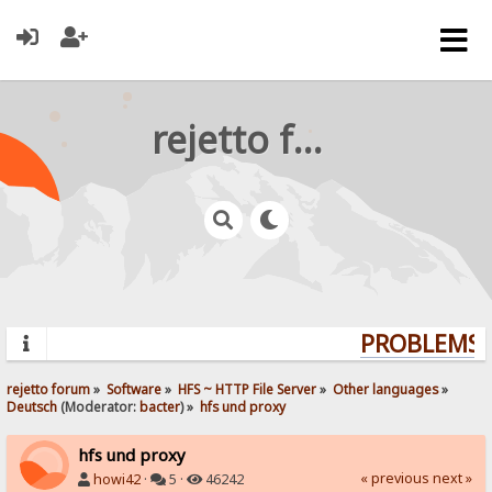
rejetto forum
PROBLEMS? 
rejetto forum
»
Software
»
HFS ~ HTTP File Server
»
Other languages
»
Deutsch
(Moderator:
bacter
) »
hfs und proxy
hfs und proxy
« previous
next »
howi42
·
5 ·
46242