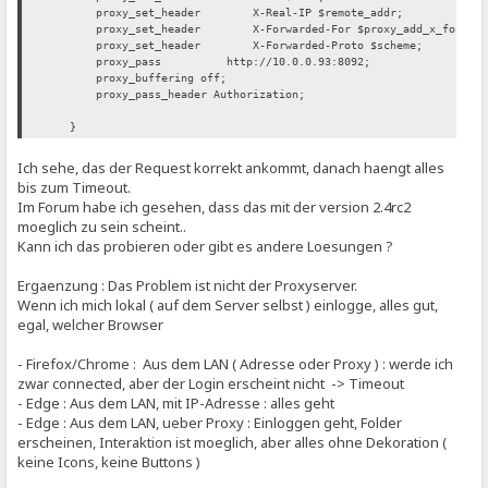
proxy_set_header X-Real-IP $remote_addr;
proxy_set_header X-Forwarded-For $proxy_add_x_forwarde
proxy_set_header X-Forwarded-Proto $scheme;
proxy_pass http://10.0.0.93:8092;
proxy_buffering off;
proxy_pass_header Authorization;
}
Ich sehe, das der Request korrekt ankommt, danach haengt alles
bis zum Timeout.
Im Forum habe ich gesehen, dass das mit der version 2.4rc2
moeglich zu sein scheint..
Kann ich das probieren oder gibt es andere Loesungen ?
Ergaenzung : Das Problem ist nicht der Proxyserver.
Wenn ich mich lokal ( auf dem Server selbst ) einlogge, alles gut,
egal, welcher Browser
- Firefox/Chrome : Aus dem LAN ( Adresse oder Proxy ) : werde ich
zwar connected, aber der Login erscheint nicht -> Timeout
- Edge : Aus dem LAN, mit IP-Adresse : alles geht
- Edge : Aus dem LAN, ueber Proxy : Einloggen geht, Folder
erscheinen, Interaktion ist moeglich, aber alles ohne Dekoration (
keine Icons, keine Buttons )