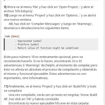
9]
Ahora ve al menu 'File' y haz click en 'Open Project...' y abre el
archivo 'hfs.bdsproj'.
10]
Luego ve al menu 'Project' y haz click en 'Options...' y se abrirá
una nueva ventana.
Allí, haz click en 'Compiler Messages' y luego en 'Warnings',
desmarca o deselecciona los siguientes items:
Code:
[Select]
- Deprecated Symbol
- Platform Symbol
- Return value of function might be undefined
(Este paso número 10 es enteramente opcional, pero se
recomienda hacerlo. Si no lo haces, encontrarás 32 o 33
advertencias ó 'Warnings' de Delphi, al momento de compilar, pero
ésto no afecta en absoluto el proceso de compilación y obtendrás
el mismo y funcional ejecutable. Éstas advertencias no son
importantes, sino informativas).
11]
Finalmente, ve al menu 'Project' y haz click en 'Build hfs' y todo
se compilará.
Una vez compilado, verás (en un texto en negrita): 'Done: Build
All', haz click en 'OK' y habrás concluído.
Encontrarás tu nuevo ejecutable hfs.exe en ésta carpeta: