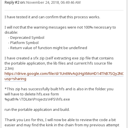
Reply #2 on:
November 24, 2018, 06:49:46 AM
I have tested it and can confirm that this process works.
I will not that the warning messages were not 100% necessary to
disable:
- Deprecated Symbol
- Platform Symbol
- Return value of function might be undefined
I have created a sfx zip (self extracting exe zip file that contains
the portable application, the lib files and current hfs source file
2.3m)
https://drive.google.com/file/d/1UntWvAcJcHgXMoHD14ThB7SQy2NGy
usp=sharing
*This zip has successfully built hfs and is also in the folder. you
will have to delete hfs.exe form
%path% \TDLite\Projects\HFS\hfs.exe
run the portable application and build.
Thank you Leo for this, I will now be able to review the code a bit
easier and may find the kink in the chain from my previous attempt