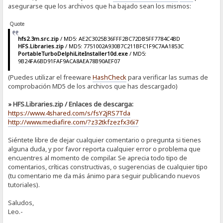
asegurarse que los archivos que ha bajado sean los mismos:
Quote
hfs2.3m.src.zip
/ MD5: AE2C3025B36FFF2BC72DB5FF7784C4BD
HFS.Libraries.zip
/ MD5: 7751002A930B7C211BFC1F9C7AA1853C
PortableTurboDelphiLiteInstaller10d.exe
/ MD5:
9B24FA6BD91FAF9ACA8AEA78B90AEF07
(Puedes utilizar el freeware
HashCheck
para verificar las sumas de
comprobación MD5 de los archivos que has descargado)
» HFS.Libraries.zip / Enlaces de descarga:
https://www.4shared.com/s/fsY2jRS7Tda
http://www.mediafire.com/?z32tkfzezfx36i7
Siéntete libre de dejar cualquier comentario o pregunta si tienes
alguna duda, y por favor reporta cualquier error o problema que
encuentres al momento de compilar. Se aprecia todo tipo de
comentarios, críticas constructivas, o sugerencias de cualquier tipo
(tu comentario me da más ánimo para seguir publicando nuevos
tutoriales).
Saludos,
Leo.-