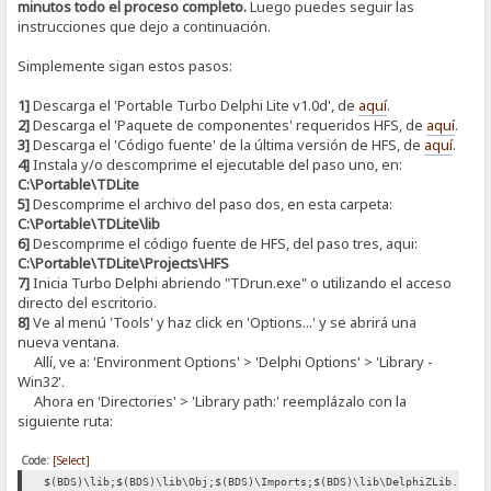
minutos todo el proceso completo.
Luego puedes seguir las
instrucciones que dejo a continuación.
Simplemente sigan estos pasos:
1]
Descarga el 'Portable Turbo Delphi Lite v1.0d', de
aquí
.
2]
Descarga el 'Paquete de componentes' requeridos HFS, de
aquí
.
3]
Descarga el 'Código fuente' de la última versión de HFS, de
aquí
.
4]
Instala y/o descomprime el ejecutable del paso uno, en:
C:\Portable\TDLite
5]
Descomprime el archivo del paso dos, en esta carpeta:
C:\Portable\TDLite\lib
6]
Descomprime el código fuente de HFS, del paso tres, aqui:
C:\Portable\TDLite\Projects\HFS
7]
Inicia Turbo Delphi abriendo "TDrun.exe" o utilizando el acceso
directo del escritorio.
8]
Ve al menú 'Tools' y haz click en 'Options...' y se abrirá una
nueva ventana.
Allí, ve a: 'Environment Options' > 'Delphi Options' > 'Library -
Win32'.
Ahora en 'Directories' > 'Library path:' reemplázalo con la
siguiente ruta:
Code:
[Select]
$(BDS)\lib;$(BDS)\lib\Obj;$(BDS)\Imports;$(BDS)\lib\DelphiZLib.128;