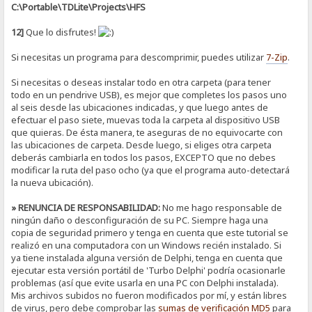
C:\Portable\TDLite\Projects\HFS
12]
Que lo disfrutes!
Si necesitas un programa para descomprimir, puedes utilizar
7-Zip
.
Si necesitas o deseas instalar todo en otra carpeta (para tener
todo en un pendrive USB), es mejor que completes los pasos uno
al seis desde las ubicaciones indicadas, y que luego antes de
efectuar el paso siete, muevas toda la carpeta al dispositivo USB
que quieras. De ésta manera, te aseguras de no equivocarte con
las ubicaciones de carpeta. Desde luego, si eliges otra carpeta
deberás cambiarla en todos los pasos, EXCEPTO que no debes
modificar la ruta del paso ocho (ya que el programa auto-detectará
la nueva ubicación).
» RENUNCIA DE RESPONSABILIDAD:
No me hago responsable de
ningún daño o desconfiguración de su PC. Siempre haga una
copia de seguridad primero y tenga en cuenta que este tutorial se
realizó en una computadora con un Windows recién instalado. Si
ya tiene instalada alguna versión de Delphi, tenga en cuenta que
ejecutar esta versión portátil de 'Turbo Delphi' podría ocasionarle
problemas (así que evite usarla en una PC con Delphi instalada).
Mis archivos subidos no fueron modificados por mí, y están libres
de virus, pero debe comprobar las
sumas de verificación
MD5
para