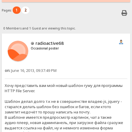
1
2
Pages:
0 Members and 1 Guest are viewing this topic.
radioactive68
Occasional poster
on:
June 16, 2013, 09:37:49 PM
Хочу представить вам мой новый шаблон rywy для программы
HTTP File Server.
Шаблон делал долго т.к не в совершенстве владею js, jquery -
старался делать шаблон без ошибок и багов, если ктото
заметит недочёт то прошу написать на почту.
В шаблоне имеется предпросмотр картинок, чат а также
аудио плеер, новая админпанель, при загрузке файла сразуже
выдается ссылка на файл, ну и немного изменена форма