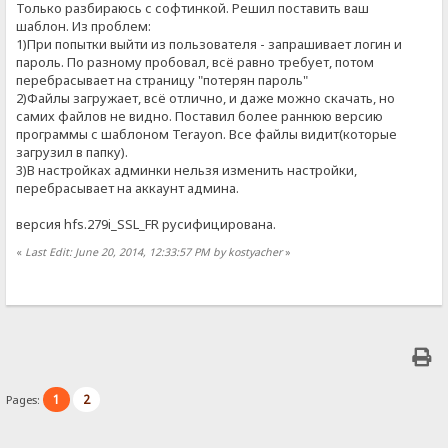
Только разбираюсь с софтинкой. Решил поставить ваш
шаблон. Из проблем:
1)При попытки выйти из пользователя - запрашивает логин и
пароль. По разному пробовал, всё равно требует, потом
перебрасывает на страницу "потерян пароль"
2)Файлы загружает, всё отлично, и даже можно скачать, но
самих файлов не видно. Поставил более раннюю версию
программы с шаблоном Terayon. Все файлы видит(которые
загрузил в папку).
3)В настройках админки нельзя изменить настройки,
перебрасывает на аккаунт админа.
версия hfs.279i_SSL_FR русифицирована.
«
Last Edit: June 20, 2014, 12:33:57 PM by kostyacher
»
1
2
Pages: