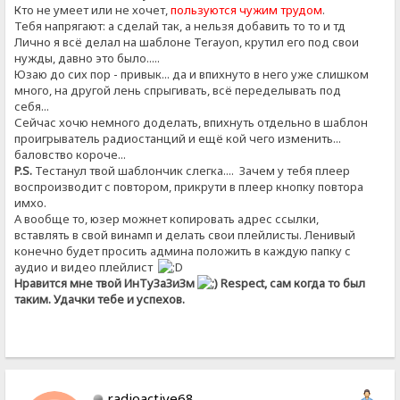
Кто не умеет или не хочет,
пользуются чужим трудом
.
Тебя напрягают: а сделай так, а нельзя добавить то то и тд
Лично я всё делал на шаблоне Terayon, крутил его под свои
нужды, давно это было.....
Юзаю до сих пор - привык... да и впихнуто в него уже слишком
много, на другой лень спрыгивать, всё переделывать под
себя...
Сейчас хочю немного доделать, впихнуть отдельно в шаблон
проигрыватель радиостанций и ещё кой чего изменить...
баловство короче...
P.S.
Тестанул твой шаблончик слегка.... Зачем у тебя плеер
воспроизводит с повтором, прикрути в плеер кнопку повтора
имхо.
А вообще то, юзер можнет копировать адрес ссылки,
вставлять в свой винамп и делать свои плейлисты. Ленивый
конечно будет просить админа положить в каждую папку с
аудио и видео плейлист
Нравится мне твой ИнТуЗаЗиЗм
Respect, сам когда то был
таким. Удачки тебе и успехов.
radioactive68