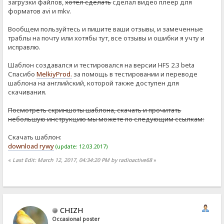
загрузки файлов,
хотел сделать
сделал видео плеер для
форматов avi и mkv.
Вообщем пользуйтесь и пишите ваши отзывы, и замеченные
траблы на почту или хотябы тут, все отзывы и ошибки я учту и
исправлю.
Шаблон создавался и тестировался на версии HFS 2.3 beta
Спасибо
MelkiyProd.
за помощь в тестировании и переводе
шаблона на английский, которой также доступен для
скачивания.
Посмотреть скриншоты шаблона, скачать и прочитать
небольшую инструкцию мы можете по следующим ссылкам:
Скачать шаблон:
download rywy
(update: 12.03.2017)
«
Last Edit: March 12, 2017, 04:34:20 PM by radioactive68
»
CHIZH
Occasional poster