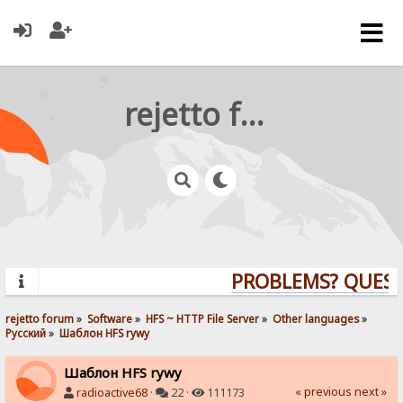
rejetto forum
PROBLEMS? QUESTIO
rejetto forum
»
Software
»
HFS ~ HTTP File Server
»
Other languages
»
Pусский
»
Шаблон HFS rywy
Шаблон HFS rywy
« previous
next »
radioactive68
·
22 ·
111173