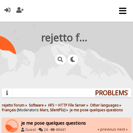
rejetto forum
PROBLEMS? Q
rejetto forum
»
Software
»
HFS ~ HTTP File Server
»
Other languages
»
Français
(Moderators:
Mars
,
SilentPliz
) »
je me pose quelques questions
je me pose quelques questions
« previous
next »
Guest ·
24 ·
49441