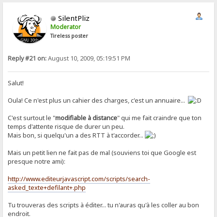
SilentPliz
Moderator
Tireless poster
Reply #21 on:
August 10, 2009, 05:19:51 PM
Salut!
Oula! Ce n'est plus un cahier des charges, c'est un annuaire...
C'est surtout le "
modifiable à distance
" qui me fait craindre que ton
temps d'attente risque de durer un peu.
Mais bon, si quelqu'un a des RTT à t'accorder...
Mais un petit lien ne fait pas de mal (souviens toi que Google est
presque notre ami):
http://www.editeurjavascript.com/scripts/search-
asked_texte+defilant+.php
Tu trouveras des scripts à éditer... tu n'auras qu'à les coller au bon
endroit.