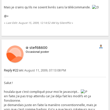
Mais je crains qu'ils ne soient livrés sans la télécommande.
@+
«
Last Edit: August 15, 2009, 12:14:52 AM by SilentPliz
»
stef68600
Occasional poster
Reply #22 on:
August 11, 2009, 07:13:08 PM
Salut !
houlala que c'est compliqué pour moi le javascript...
en faite j'ai pas trop attendu car j'ai déja fait les modifs et ça
fonctionne.
je demandais juste en faite la manière conventionnelle, mais je
vois que c'est comme hadopi, il n'y a que leurs créateurs qui y