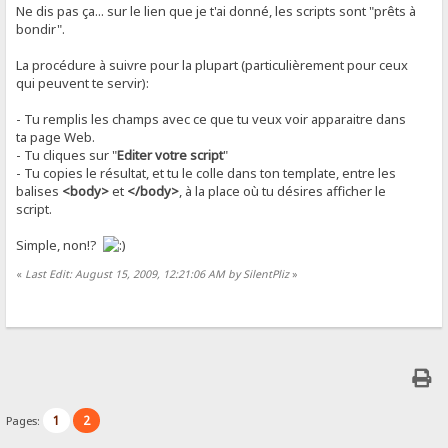
Ne dis pas ça... sur le lien que je t'ai donné, les scripts sont "prêts à
bondir".
La procédure à suivre pour la plupart (particulièrement pour ceux
qui peuvent te servir):
- Tu remplis les champs avec ce que tu veux voir apparaitre dans
ta page Web.
- Tu cliques sur "
Editer votre script
"
- Tu copies le résultat, et tu le colle dans ton template, entre les
balises
<body>
et
</body>
, à la place où tu désires afficher le
script.
Simple, non!?
«
Last Edit: August 15, 2009, 12:21:06 AM by SilentPliz
»
1
2
Pages: