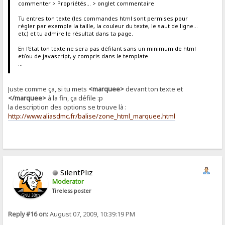
commenter > Propriétés... > onglet commentaire
Tu entres ton texte (les commandes html sont permises pour
régler par exemple la taille, la couleur du texte, le saut de ligne...
etc) et tu admire le résultat dans ta page.
En l'état ton texte ne sera pas défilant sans un minimum de html
et/ou de javascript, y compris dans le template.
...
Juste comme ça, si tu mets
<marquee>
devant ton texte et
</marquee>
à la fin, ça défile :p
la description des options se trouve là :
http://www.aliasdmc.fr/balise/zone_html_marquee.html
SilentPliz
Moderator
Tireless poster
Reply #16 on:
August 07, 2009, 10:39:19 PM