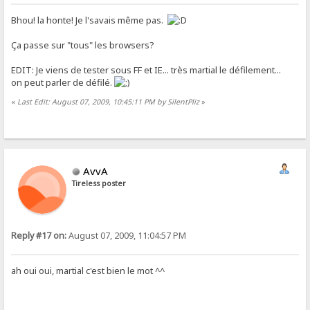
Bhou! la honte! Je l'savais même pas.
Ça passe sur "tous" les browsers?
EDIT: Je viens de tester sous FF et IE... très martial le défilement...
on peut parler de défilé.
«
Last Edit: August 07, 2009, 10:45:11 PM by SilentPliz
»
AvvA
Tireless poster
Reply #17 on:
August 07, 2009, 11:04:57 PM
ah oui oui, martial c'est bien le mot ^^