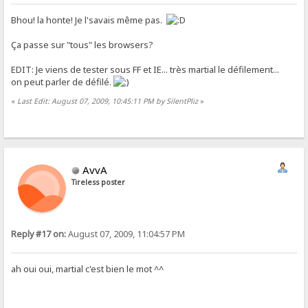
Bhou! la honte! Je l'savais même pas.
Ça passe sur "tous" les browsers?
EDIT: Je viens de tester sous FF et IE... très martial le défilement...
on peut parler de défilé.
«
Last Edit: August 07, 2009, 10:45:11 PM by SilentPliz
»
AvvA
Tireless poster
Reply #17 on:
August 07, 2009, 11:04:57 PM
ah oui oui, martial c'est bien le mot ^^