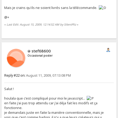
Mais je crains qu'ils ne soient livrés sans la télécommande.
@+
«
Last Edit: August 15, 2009, 12:14:52 AM by SilentPliz
»
stef68600
Occasional poster
Reply #22 on:
August 11, 2009, 07:13:08 PM
Salut !
houlala que c'est compliqué pour moi le javascript...
en faite j'ai pas trop attendu car j'ai déja fait les modifs et ça
fonctionne.
je demandais juste en faite la manière conventionnelle, mais je
vois que c'est comme hadopi, il n'y a que leurs créateurs qui y