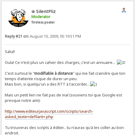
SilentPliz
Moderator
Tireless poster
Reply #21 on:
August 10, 2009, 05:19:51 PM
Salut!
Oula! Ce n'est plus un cahier des charges, c'est un annuaire...
C'est surtout le "
modifiable à distance
" qui me fait craindre que ton
temps d'attente risque de durer un peu.
Mais bon, si quelqu'un a des RTT à t'accorder...
Mais un petit lien ne fait pas de mal (souviens toi que Google est
presque notre ami):
http://www.editeurjavascript.com/scripts/search-
asked_texte+defilant+.php
Tu trouveras des scripts à éditer... tu n'auras qu'à les coller au bon
endroit.