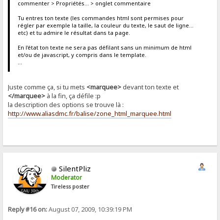
commenter > Propriétés... > onglet commentaire
Tu entres ton texte (les commandes html sont permises pour
régler par exemple la taille, la couleur du texte, le saut de ligne...
etc) et tu admire le résultat dans ta page.
En l'état ton texte ne sera pas défilant sans un minimum de html
et/ou de javascript, y compris dans le template.
...
Juste comme ça, si tu mets
<marquee>
devant ton texte et
</marquee>
à la fin, ça défile :p
la description des options se trouve là :
http://www.aliasdmc.fr/balise/zone_html_marquee.html
SilentPliz
Moderator
Tireless poster
Reply #16 on:
August 07, 2009, 10:39:19 PM