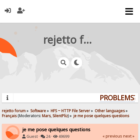
rejetto forum
PROBLEMS? Q
rejetto forum
»
Software
»
HFS ~ HTTP File Server
»
Other languages
»
Français
(Moderators:
Mars
,
SilentPliz
) »
je me pose quelques questions
je me pose quelques questions
« previous
next »
Guest ·
24 ·
49699