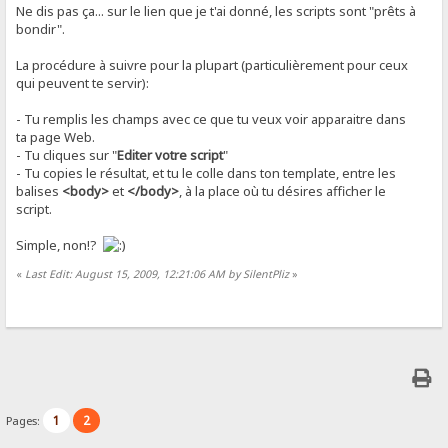
Ne dis pas ça... sur le lien que je t'ai donné, les scripts sont "prêts à
bondir".
La procédure à suivre pour la plupart (particulièrement pour ceux
qui peuvent te servir):
- Tu remplis les champs avec ce que tu veux voir apparaitre dans
ta page Web.
- Tu cliques sur "
Editer votre script
"
- Tu copies le résultat, et tu le colle dans ton template, entre les
balises
<body>
et
</body>
, à la place où tu désires afficher le
script.
Simple, non!?
«
Last Edit: August 15, 2009, 12:21:06 AM by SilentPliz
»
1
2
Pages: