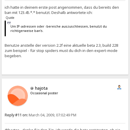
ich hatte in deinem erste post angenommen, dass du bereits den
ban mit 123.45.*.* benutzt. Deshalb antwortete ich:
Quote
Um IP-adressen oder -bereiche auszuschliessen, benutzt du
richtigerweise ban's.
Benutze anstelle der version 2.2f eine aktuelle beta 2.3, build 228
zum beispiel - für stop spiders must du dich in den expert-mode
begeben.
hajota
Occasional poster
Reply #11 on:
March 04, 2009, 07:02:49 PM
@bacter - danke für den Tip, ich werde die beta erst testen, ob sie