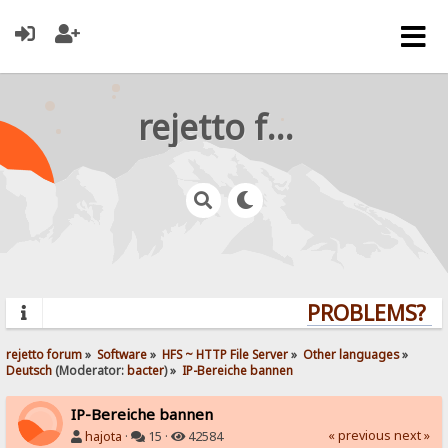
rejetto forum
PROBLEMS? QU
rejetto forum
»
Software
»
HFS ~ HTTP File Server
»
Other languages
»
Deutsch
(Moderator:
bacter
) »
IP-Bereiche bannen
IP-Bereiche bannen
« previous
next »
hajota
·
15 ·
42584