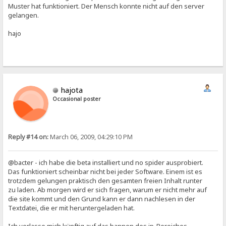
Muster hat funktioniert. Der Mensch konnte nicht auf den server
gelangen.
hajo
hajota
Occasional poster
Reply #14 on:
March 06, 2009, 04:29:10 PM
@bacter - ich habe die beta installiert und no spider ausprobiert.
Das funktioniert scheinbar nicht bei jeder Software. Einem ist es
trotzdem gelungen praktisch den gesamten freien Inhalt runter
zu laden. Ab morgen wird er sich fragen, warum er nicht mehr auf
die site kommt und den Grund kann er dann nachlesen in der
Textdatei, die er mit heruntergeladen hat.
Ich verlasse mich künftig auf das bannen des ip-Bereiches.