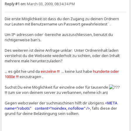
Reply #1 on:
March 03, 2009, 08:34:34 PM
Die erste Möglichkeit ist dass du den Zugang zu deinen Ordnern
nur Leuten mit Benutzername un Passwort gewahrleistest¨.
Um IP-adressen oder -bereiche auszuschliessen, benutzt du
richtigerweise ban's.
Des weiteren ist deine Anfrage unklar: Unter Ordnerinhalt laden
verstehst du die Webseite wiederholt zu sichten, oder den Inhalt
mehrere male herunterzuladen?
... es gibt hie und da
einzelne !!!
... keine lust habe
hunderte oder
1000e !!!
einzutragen .
Suchst Du eine Möglichkeit fur einzelne oder für tausende
!!! (um sie von deinem server zu verbannen, nehme ich an)
Gegen webcrawler der suchmaschinen hilft dir übrigens
<META
name="robots" content="noindex, nofollow" />
, falls diese der
grund für deine Belästingung sein sollten.