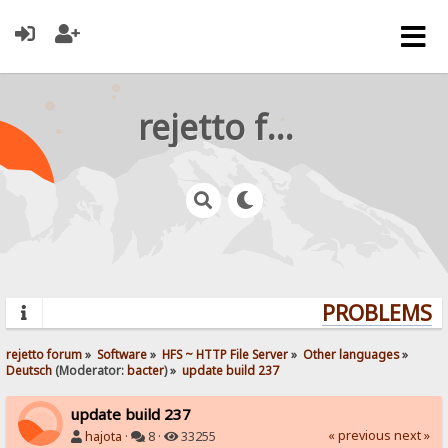
rejetto forum
PROBLEMS? Q
rejetto forum
»
Software
»
HFS ~ HTTP File Server
»
Other languages
»
Deutsch
(Moderator:
bacter
) »
update build 237
update build 237
« previous
next »
hajota
·
8 ·
33255