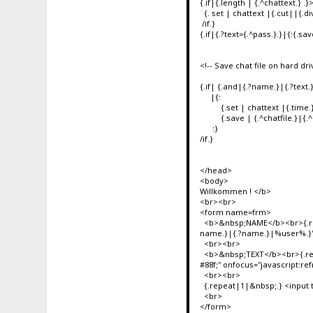
{.if|{.length | {.^chattext.} 
{. set | chattext |{.cut||{.di
/if.}
{.if|{.?text={.^pass.}.}|{:{.save
<!-- Save chat file on hard dri
{.if| {.and|{.?name.}|{.?text.}
|{:
{.set | chattext |{.time.} -
{.save | {.^chatfile.}|{.^c
:}
/if.}
</head>
<body>
Willkommen ! </b>
<br><br>
<form name=frm>
<b>&nbsp;NAME</b><br>{.repea
name.}|{.?name.}|%user%.}" on
<br><br>
<b>&nbsp;TEXT</b><br>{.repea
#88f;" onfocus="javascript:ref
<br><br>
{.repeat|1|&nbsp;.} <input 
<br>
</form>