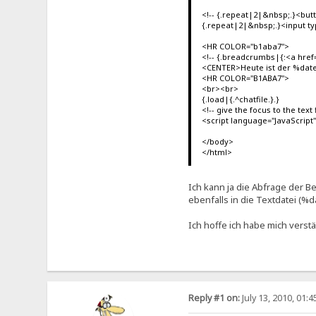
<!-- {.repeat|2|&nbsp;.}<butt
{.repeat|2|&nbsp;.}<input t
<HR COLOR="b1aba7">
<!-- {.breadcrumbs|{:<a hr
<CENTER>Heute ist der %dat
<HR COLOR="B1ABA7">
<br><br>
{.load|{.^chatfile.}.}
<!-- give the focus to the text 
<script language="JavaScript"
</body>
</html>
Ich kann ja die Abfrage der B
ebenfalls in die Textdatei (%d
Ich hoffe ich habe mich verst
Reply #1 on:
July 13, 2010, 01: