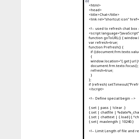
<html>
<head>
<title>Chat</title>
<link rel="shortcut icon" href=
<!-- used to refresh chat box 
<script language="JavaScript"
function goToURL() { window.l
var refresh=true;
function Prefresh() {
if ((document.frm.texto.value
{
window.location="{.get|url|t
document.frm.texto.focus();
refresh=true;
}
};
if (refresh) setTimeout("Prefr
</script>
<!-- Define special:begin -->
{.set | pass | !clear .}
{.set | chatfile | %date%_chat
{.set | chattext | {.load|{.^chat
{.set| maxlength | 10240.}
<!-- Limit Length of file and r