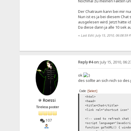
Nochmal zu meinen Fakten un
Der Chatraum kann bei mir nu
Nun ist es ja bei diesem Chat 
ausgelesen wird. Jetzt hätte i
Da diese dann ja alle 10 sek 
«
Last Edit: July 15, 2010, 06:08:59
Reply #4 on:
July 15, 2010, 06:
ok
des sollte an sich nich so de
Code:
[Select]
<html>
Roessi
<head>
<title>Chat</title>
Tireless poster
<link rel="shortcut icon" 
<!-- used to refresh chat 
107
<script language="JavaScri
function goToURL() { windo