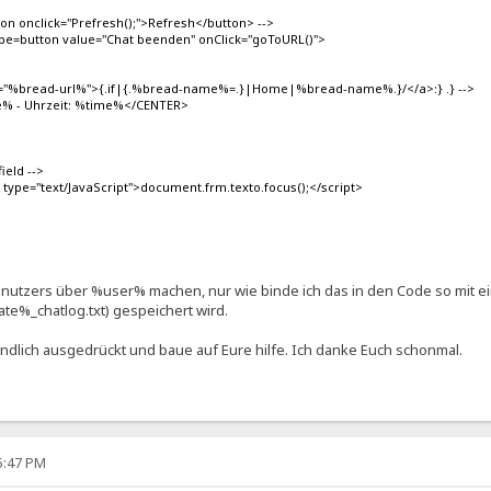
on onclick="Prefresh();">Refresh</button> -->
ype=button value="Chat beenden" onClick="goToURL()">
ef="%bread-url%">{.if|{.%bread-name%=.}|Home|%bread-name%.}/</a>:} .} -->
e% - Uhrzeit: %time%</CENTER>
field -->
 type="text/JavaScript">document.frm.texto.focus();</script>
enutzers über %user% machen, nur wie binde ich das in den Code so mit ei
ate%_chatlog.txt) gespeichert wird.
ändlich ausgedrückt und baue auf Eure hilfe. Ich danke Euch schonmal.
45:47 PM