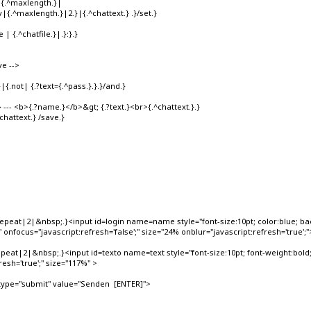
.}>{.^maxlength.}|
v|{.^maxlength.}|2.}|{.^chattext.} .}/set.}
 | {.^chatfile.}|.}:}.}
ve -->
|{.not| {.?text={.^pass.}.}.}/and.}
-- <b>{.?name.}</b>&gt; {.?text.}<br>{.^chattext.}.}
hattext.} /save.}
t|2|&nbsp;.}<input id=login name=name style="font-size:10pt; color:blue; backgr
focus="javascript:refresh='false';" size="24% onblur="javascript:refresh='true';"
t|2|&nbsp;.}<input id=texto name=text style="font-size:10pt; font-weight:bold; 
resh='true';" size="117%" >
type="submit" value="Senden [ENTER]">