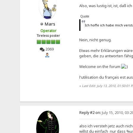
Also, was lustig ist, ist, daß 
Quote
Mars
Ich hoffe ich habe mich vers
Operator
Tireless poster
Nein, nicht genug.
2069
Etwas mehr Erklärungen wären
geben, die zu antworten fähig
Welcome on the forum
l'utilisation du français est a
«
Last Edit: July 13, 2010, 01:50:01
Reply #2 on:
July 15, 2010, 03:
also ich versteh jetz auch nic
willst du einfach nur dass %