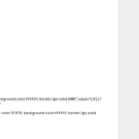
ound-color:FFFFFF; border:2px solid #88f;" value="{.if|{.?
>
color:7F7F7F; background-color:FFFFFF; border:2px solid