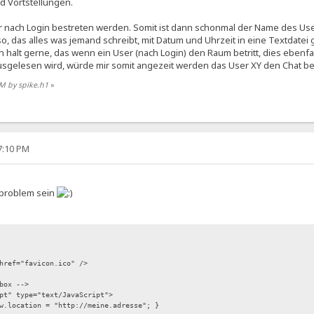
d Vortstellungen.
r nach Login bestreten werden. Somit ist dann schonmal der Name des Use
so, das alles was jemand schreibt, mit Datum und Uhrzeit in eine Textdatei
ch halt gerne, das wenn ein User (nach Login) den Raum betritt, dies ebenfa
ausgelesen wird, würde mir somit angezeit werden das User XY den Chat be
 PM by spike.h1
»
27:10 PM
s problem sein
href="favicon.ico" />
box -->
pt" type="text/JavaScript">
w.location = "http://meine.adresse"; }