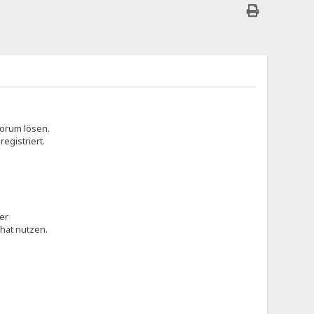
orum lösen.
egistriert.
der
Chat nutzen.