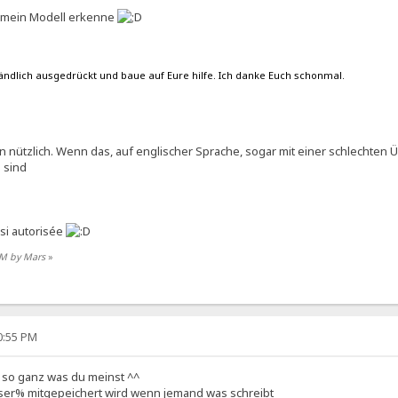
ich mein Modell erkenne
tändlich ausgedrückt und baue auf Eure hilfe. Ich danke Euch schonmal.
 nützlich. Wenn das, auf englischer Sprache, sogar mit einer schlechten
 sind
ussi autorisée
 PM by Mars
»
20:55 PM
h so ganz was du meinst ^^
user% mitgepeichert wird wenn jemand was schreibt