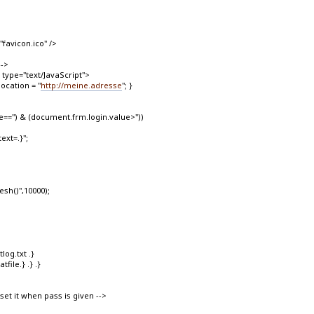
"favicon.ico" />
-->
 type="text/JavaScript">
ocation = "
http://meine.adresse
"; }
=='') & (document.frm.login.value>''))
ext=.}";
esh()",10000);
log.txt .}
file.} .} .}
eset it when pass is given -->