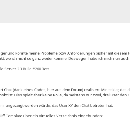
änger und konnte meine Probleme bzw. Anforderungen bisher mit diesem F
kt, wo ich nicht so ganz weiter komme. Deswegen habe ich mich nun auch r
e Server 2.3 Build #260 Beta
 Chat (dank eines Codes, hier aus dem Forum) realisiert. Mir ist klar, das 
höht ist. Dies spielt aber keine Rolle, da meistens nur zwei, drei User den 
 mir angezeigt werden würde, das User XY den Chat betreten hat.
iff Template über ein Virtuelles Verzeichnis eingebunden: