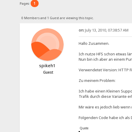
1
Pages:
0 Members and 1 Guest are viewing this topic.
on:
July 13, 2010, 07:38:57 AM
Hallo Zusammen.
Ich nutze HFS schon etwas l
Nun bin ich aber an einem Pun
spikeh1
Verwendetet Version: HTTP Fil
Guest
Zu meinem Problem:
Ich habe einen Kleinen Support
Trafik durch diese Variante er
Mir wäre es jedoch lieb wenn
Folgenden Code habe ich als D
Quote