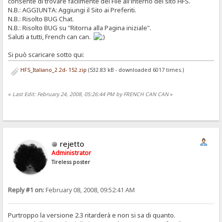
consente di trovare facilmente dei File all'interno del sito HFS.
N.B.: AGGIUNTA: Aggiungi il Sito ai Preferiti.
N.B.: Risolto BUG Chat.
N.B.: Risolto BUG su "Ritorna alla Pagina iniziale".
Saluti a tutti, French can can.
Si può scaricare sotto qui:
HFS_Italiano_2.2d- 152.zip
(532.83 kB - downloaded 6017 times.)
«
Last Edit: February 24, 2008, 05:26:44 PM by FRENCH CAN CAN
»
rejetto
Administrator
Tireless poster
Reply #1 on:
February 08, 2008, 09:52:41 AM
Purtroppo la versione 2.3 ritarderà e non si sa di quanto.