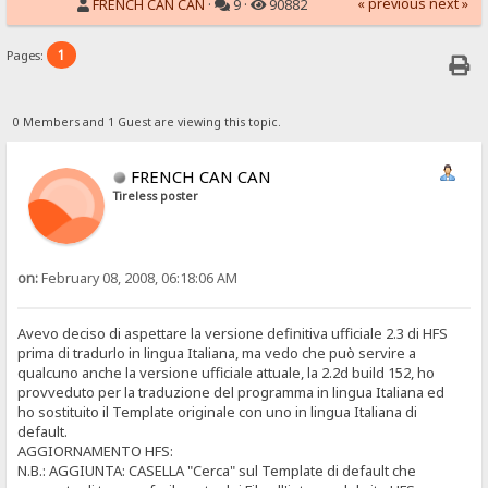
« previous
next »
FRENCH CAN CAN
·
9 ·
90882
1
Pages:
0 Members and 1 Guest are viewing this topic.
FRENCH CAN CAN
Tireless poster
on:
February 08, 2008, 06:18:06 AM
Avevo deciso di aspettare la versione definitiva ufficiale 2.3 di HFS
prima di tradurlo in lingua Italiana, ma vedo che può servire a
qualcuno anche la versione ufficiale attuale, la 2.2d build 152, ho
provveduto per la traduzione del programma in lingua Italiana ed
ho sostituito il Template originale con uno in lingua Italiana di
default.
AGGIORNAMENTO HFS:
N.B.: AGGIUNTA: CASELLA "Cerca" sul Template di default che