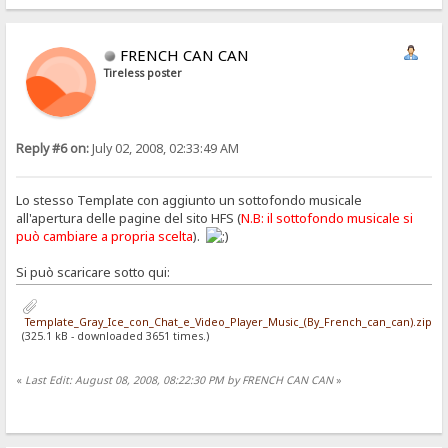
FRENCH CAN CAN
Tireless poster
Reply #6 on:
July 02, 2008, 02:33:49 AM
Lo stesso Template con aggiunto un sottofondo musicale
all'apertura delle pagine del sito HFS (
N.B: il sottofondo musicale si
può cambiare a propria scelta
).
Si può scaricare sotto qui:
Template_Gray_Ice_con_Chat_e_Video_Player_Music_(By_French_can_can).zip
(325.1 kB - downloaded 3651 times.)
«
Last Edit: August 08, 2008, 08:22:30 PM by FRENCH CAN CAN
»