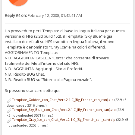
Reply #4 on:
February 12, 2008, 01:42:41 AM
Ho provveduto per i Template di base in lingua Italiana per questa
versione di HFS (2.2d build 152), il Template "Sky Blue" e già
installato di default su HFS tradotto in lingua Italiana, il nuovo
Template è denominato "Gray Ice" e ha colori differenti.
AGGIORNAMENTO Template:
N.B.: AGGIUNTA: CASELLA "Cerca" che consente di trovare
facilmente dei File all'interno del sito HFS.
N.B.: AGGIUNTA: Aggiungi il Sito ai Preferiti.
N.B.: Risolto BUG Chat.
N.B.: Risolto BUG su "Ritorna alla Pagina iniziale".
Si possono scaricare sotto qui:
Template_Golden_con_Chat_Vers.2.1-C_(By_French_can_can).zip
(22.9 kB -
downloaded 3316 times.)
Template_Sky_Blue_con_Chat_Vers.2.1-C_(By_French_can_can).zip
(22.9
kB - downloaded 3571 times.)
Template_Gray_Ice_con_Chat_Vers.2.1-C_(By_French_can_can).zip
(22.9 kB
- downloaded 3253 times.)