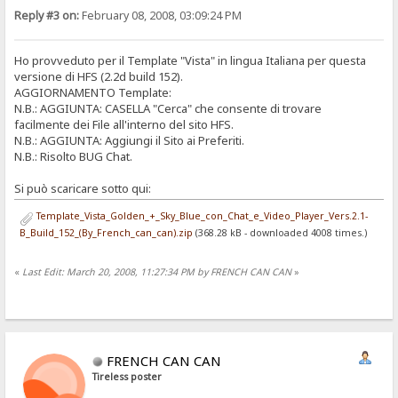
Reply #3 on:
February 08, 2008, 03:09:24 PM
Ho provveduto per il Template "Vista" in lingua Italiana per questa
versione di HFS (2.2d build 152).
AGGIORNAMENTO Template:
N.B.: AGGIUNTA: CASELLA "Cerca" che consente di trovare
facilmente dei File all'interno del sito HFS.
N.B.: AGGIUNTA: Aggiungi il Sito ai Preferiti.
N.B.: Risolto BUG Chat.
Si può scaricare sotto qui:
Template_Vista_Golden_+_Sky_Blue_con_Chat_e_Video_Player_Vers.2.1-
B_Build_152_(By_French_can_can).zip
(368.28 kB - downloaded 4008 times.)
«
Last Edit: March 20, 2008, 11:27:34 PM by FRENCH CAN CAN
»
FRENCH CAN CAN
Tireless poster