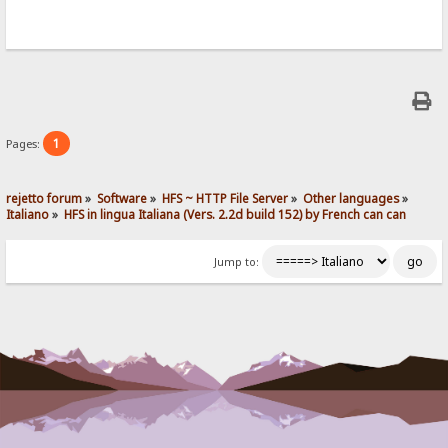
1
Pages:
rejetto forum
»
Software
»
HFS ~ HTTP File Server
»
Other languages
»
Italiano
»
HFS in lingua Italiana (Vers. 2.2d build 152) by French can can
Jump to: