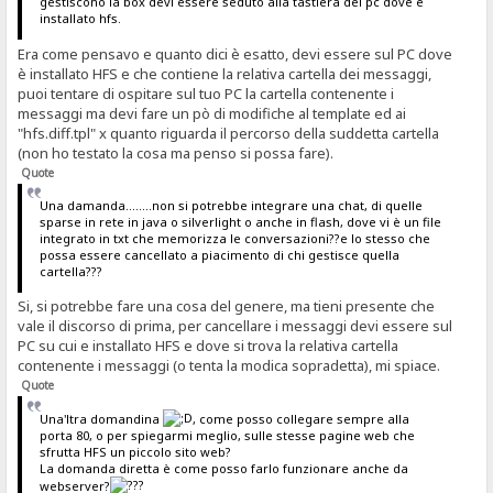
gestiscono la box devi essere seduto alla tastiera del pc dove è
installato hfs.
Era come pensavo e quanto dici è esatto, devi essere sul PC dove
è installato HFS e che contiene la relativa cartella dei messaggi,
puoi tentare di ospitare sul tuo PC la cartella contenente i
messaggi ma devi fare un pò di modifiche al template ed ai
"hfs.diff.tpl" x quanto riguarda il percorso della suddetta cartella
(non ho testato la cosa ma penso si possa fare).
Quote
Una damanda........non si potrebbe integrare una chat, di quelle
sparse in rete in java o silverlight o anche in flash, dove vi è un file
integrato in txt che memorizza le conversazioni??e lo stesso che
possa essere cancellato a piacimento di chi gestisce quella
cartella???
Si, si potrebbe fare una cosa del genere, ma tieni presente che
vale il discorso di prima, per cancellare i messaggi devi essere sul
PC su cui e installato HFS e dove si trova la relativa cartella
contenente i messaggi (o tenta la modica sopradetta), mi spiace.
Quote
Una'ltra domandina
, come posso collegare sempre alla
porta 80, o per spiegarmi meglio, sulle stesse pagine web che
sfrutta HFS un piccolo sito web?
La domanda diretta è come posso farlo funzionare anche da
webserver?