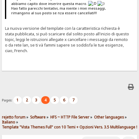
abbiamo capito dove inserire questa macro.
Hao fatto parecchi tentativi, ma niente i miei messaggi,
rimangono al suo posto se nza essere cancellati!!!
La nuova versione del template con la caratteristica richiesta è
stata pubblicata, si può scaricare dal solito posto all'inizio di questo
topic, leggi le istruzioni allegate x cancellare i messaggi da remoto
o da rete lan, se ti và fammi sapere se soddisfa le tue esigenze,
ciao, French.
1
2
3
4
5
6
7
Pages:
rejetto forum
»
Software
»
HFS ~ HTTP File Server
»
Other languages
»
Italiano
»
Template "Vista Themes Full" con 10 Temi + Opzioni Vers. 3.5 Multilanguage !!