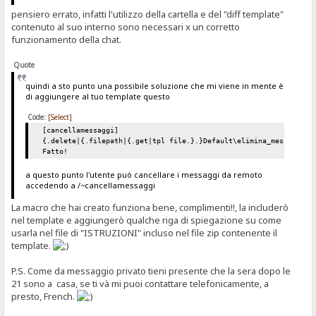
pensiero errato, infatti l'utilizzo della cartella e del "diff template"
contenuto al suo interno sono necessari x un corretto
funzionamento della chat.
Quote
quindi a sto punto una possibile soluzione che mi viene in mente è
di aggiungere al tuo template questo
Code:
[Select]
[cancellamessaggi]
{.delete|{.filepath|{.get|tpl file.}.}Default\elimina_messaggi\*
Fatto!
a questo punto l'utente può cancellare i messaggi da remoto
accedendo a /~cancellamessaggi
La macro che hai creato funziona bene, complimenti!!, la includerò
nel template e aggiungerò qualche riga di spiegazione su come
usarla nel file di "ISTRUZIONI" incluso nel file zip contenente il
template.
P.S. Come da messaggio privato tieni presente che la sera dopo le
21 sono a casa, se ti và mi puoi contattare telefonicamente, a
presto, French.