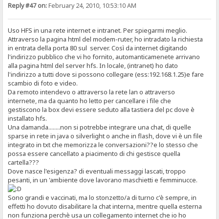
Reply #47 on:
February 24, 2010, 10:53:10 AM
Uso HFS in una rete internet e intranet. Per spiegarmi meglio.
Attraverso la pagina html del modem-ruter, ho intradato la richiesta
in entrata della porta 80 sul server. Così da internet digitando
l'indirizzo pubblico che vi ho fornito, automanticamenete arrivano
alla pagina html del server hfs. In locale, (intranet) ho dato
l'indirizzo a tutti dove si possono collegare (ess:192.168.1.25)e fare
scambio di foto e video.
Da remoto intendevo o attraverso la rete lan o attraverso
internete, ma da quanto ho letto per cancellare i file che
gestiscono la box devi essere seduto alla tastiera del pc dove è
installato hfs.
Una damanda........non si potrebbe integrare una chat, di quelle
sparse in rete in java o silverlight o anche in flash, dove vi è un file
integrato in txt che memorizza le conversazioni??e lo stesso che
possa essere cancellato a piacimento di chi gestisce quella
cartella???
Dove nasce l'esigenza? di eventuali messaggi lascati, troppo
pesanti, in un 'ambiente dove lavorano maschietti e femminucce.
Sono grandi e vaccinati, ma lo stonzetto/a di turno c'è sempre, in
effetti ho dovuto disabilitare la chat interna, mentre quella esterna
non funziona perchè usa un collegamento internet che io ho