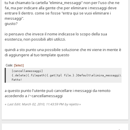
tu hai chiamato la cartella "elimina_messaggi" non per l'uso che ne
fai, ma per indicare alla gente che per eliminare i messaggi deve
entrare lì dentro. come se fosse "entra qui se vuoi eliminare i
messaggi".
giusto?
io pensavo che invece il nome indicasse lo scopo della sua
esistenza, non possibili altri utilizzi.
quindi a sto punto una possibile soluzione che mi viene in mente è
di aggiungere al tuo template questo
Code:
[Select]
[cancellamessaggi]
{.delete|{.filepath|{.get|tpl file.}.}Default\elimina_messaggi\*.tx
Fatto!
a questo punto l'utente può cancellare i messaggi da remoto
accedendo a /~cancellamessaggi
«
Last Edit: March 02, 2010, 11:43:59 PM by rejetto
»