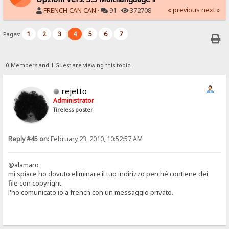
« previous
next »
FRENCH CAN CAN
·
91 ·
372708
1
2
3
4
5
6
7
Pages:
0 Members and 1 Guest are viewing this topic.
rejetto
Administrator
Tireless poster
Reply #45 on:
February 23, 2010, 10:52:57 AM
@alamaro
mi spiace ho dovuto eliminare il tuo indirizzo perché contiene dei
file con copyright.
l'ho comunicato io a french con un messaggio privato.