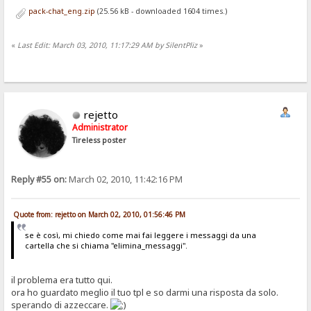
pack-chat_eng.zip
(25.56 kB - downloaded 1604 times.)
«
Last Edit: March 03, 2010, 11:17:29 AM by SilentPliz
»
rejetto
Administrator
Tireless poster
Reply #55 on:
March 02, 2010, 11:42:16 PM
Quote from: rejetto on March 02, 2010, 01:56:46 PM
se è così, mi chiedo come mai fai leggere i messaggi da una
cartella che si chiama "elimina_messaggi".
il problema era tutto qui.
ora ho guardato meglio il tuo tpl e so darmi una risposta da solo.
sperando di azzeccare.