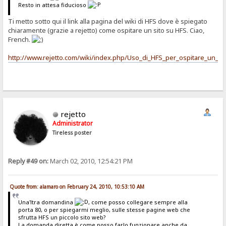
Resto in attesa fiducioso
Ti metto sotto qui il link alla pagina del wiki di HFS dove è spiegato
chiaramente (grazie a rejetto) come ospitare un sito su HFS. Ciao,
French.
http://www.rejetto.com/wiki/index.php/Uso_di_HFS_per_ospitare_un_s
rejetto
Administrator
Tireless poster
Reply #49 on:
March 02, 2010, 12:54:21 PM
Quote from: alamaro on February 24, 2010, 10:53:10 AM
Una'ltra domandina
, come posso collegare sempre alla
porta 80, o per spiegarmi meglio, sulle stesse pagine web che
sfrutta HFS un piccolo sito web?
La domanda diretta è come posso farlo funzionare anche da