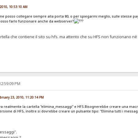
 2010, 10:53:10 AM
me posso collegare sempre alla porta 80, o per spiegarmi meglio, sulle stesse pa
osso farlo funzionare anche da webserver?
cartella che contiene il sito su hfs. ma attento che su HFS non funzionano n
12:59:09 PM
ruary 23, 2010, 11:20:14 PM
trova realmente la cartella "elimina_messaggi" e HFS.Bisognerebbe creare una mac
rsione di HFS, inoltre si dovrebbe creare un pulsante tipo: "Elimina tutti i mess
messaggi".
i messaggi ?