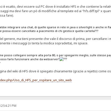
 è esatto, devi essere sul PC dove è installato HFS e che contiene la relativ
saggi ma devi fare un pò di modifiche al template ed ai "hfs.diff.tpl" x quan
ssa fare).
ebbe integrare una chat, di quelle sparse in rete in java o silverlight o anche in fl
e possa essere cancellato a piacimento di chi gestisce quella cartella???
del genere, ma tieni presente che vale il discorso di prima, per cancellare i
ontenente i messaggi (o tenta la modica sopradetta), mi spiace.
me posso collegare sempre alla porta 80, o per spiegarmi meglio, sulle stesse pa
osso farlo funzionare anche da webserver?
 pagina del wiki di HFS dove è spiegato chiaramente (grazie a rejetto) come o
index.php/Uso_di_HFS_per_ospitare_un_sito_web
12:54:21 PM