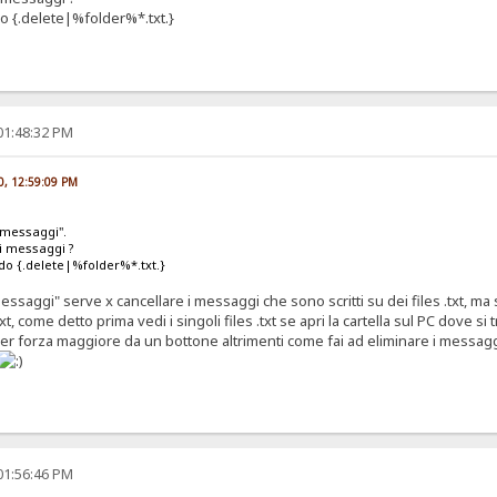
o {.delete|%folder%*.txt.}
01:48:32 PM
10, 12:59:09 PM
a_messaggi".
 i messaggi ?
do {.delete|%folder%*.txt.}
_messaggi" serve x cancellare i messaggi che sono scritti su dei files .txt, ma 
 .txt, come detto prima vedi i singoli files .txt se apri la cartella sul PC dove
per forza maggiore da un bottone altrimenti come fai ad eliminare i messag
01:56:46 PM