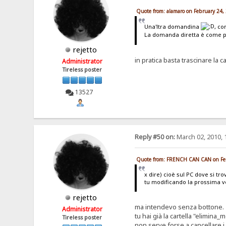
Quote from: alamaro on February 24,
Una'ltra domandina
, co
La domanda diretta è come p
rejetto
in pratica basta trascinare la 
Administrator
Tireless poster
13527
Reply #50 on:
March 02, 2010, 
Quote from: FRENCH CAN CAN on Feb
x dire) cioè sul PC dove si 
tu modificando la prossima ve
rejetto
ma intendevo senza bottone.
Administrator
tu hai già la cartella "elimina_
Tireless poster
non serve forse a cancellare 