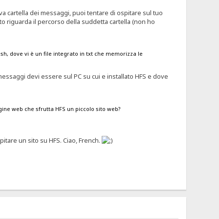
a cartella dei messaggi, puoi tentare di ospitare sul tuo
to riguarda il percorso della suddetta cartella (non ho
ash, dove vi è un file integrato in txt che memorizza le
 messaggi devi essere sul PC su cui e installato HFS e dove
gine web che sfrutta HFS un piccolo sito web?
spitare un sito su HFS. Ciao, French.