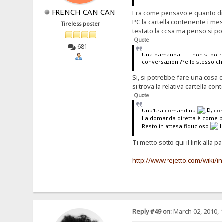
FRENCH CAN CAN
Era come pensavo e quanto dici
PC la cartella contenente i mes
Tireless poster
testato la cosa ma penso si po
Quote
681
Una damanda........non si potr
conversazioni??e lo stesso ch
Si, si potrebbe fare una cosa 
si trova la relativa cartella c
Quote
Una'ltra domandina
, co
La domanda diretta è come p
Resto in attesa fiducioso
Ti metto sotto qui il link alla
http://www.rejetto.com/wiki/
Reply #49 on:
March 02, 2010, 