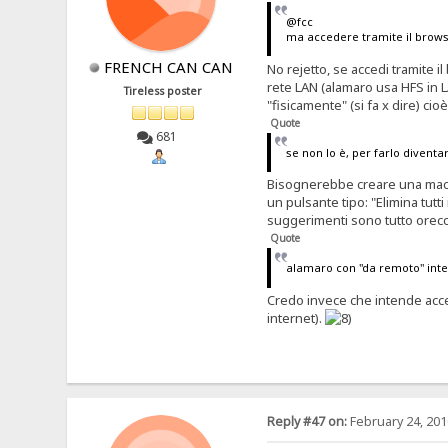
@fcc
ma accedere tramite il browse
FRENCH CAN CAN
No rejetto, se accedi tramite 
rete LAN (alamaro usa HFS in L
Tireless poster
"fisicamente" (si fa x dire) ci
Quote
681
se non lo è, per farlo diventa
Bisognerebbe creare una macro
un pulsante tipo: "Elimina tutt
suggerimenti sono tutto orecch
Quote
alamaro con "da remoto" inte
Credo invece che intende acced
internet).
Reply #47 on:
February 24, 201