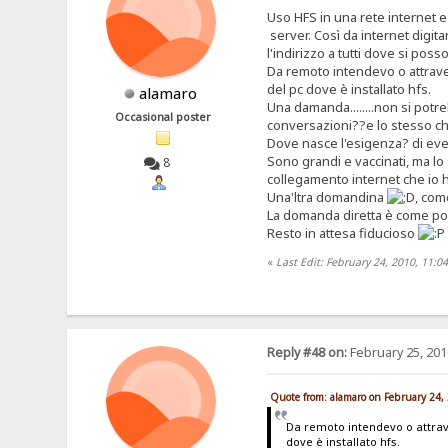
Uso HFS in una rete internet e 
server. Così da internet digita
l'indirizzo a tutti dove si pos
Da remoto intendevo o attraver
del pc dove è installato hfs.
alamaro
Una damanda........non si potre
Occasional poster
conversazioni??e lo stesso che
Dove nasce l'esigenza? di eve
Sono grandi e vaccinati, ma lo
8
collegamento internet che io h
Una'ltra domandina
, com
La domanda diretta è come po
Resto in attesa fiducioso
«
Last Edit: February 24, 2010, 11:
Reply #48 on:
February 25, 201
Quote from: alamaro on February 24,
Da remoto intendevo o attrave
dove è installato hfs.