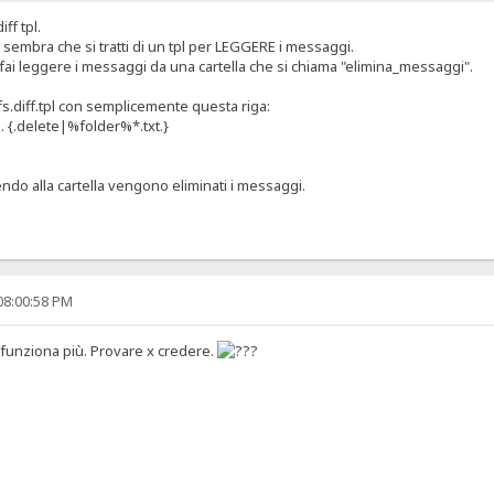
ff tpl.
sembra che si tratti di un tpl per LEGGERE i messaggi.
fai leggere i messaggi da una cartella che si chiama "elimina_messaggi".
hfs.diff.tpl con semplicemente questa riga:
i. {.delete|%folder%*.txt.}
endo alla cartella vengono eliminati i messaggi.
08:00:58 PM
 funziona più. Provare x credere.