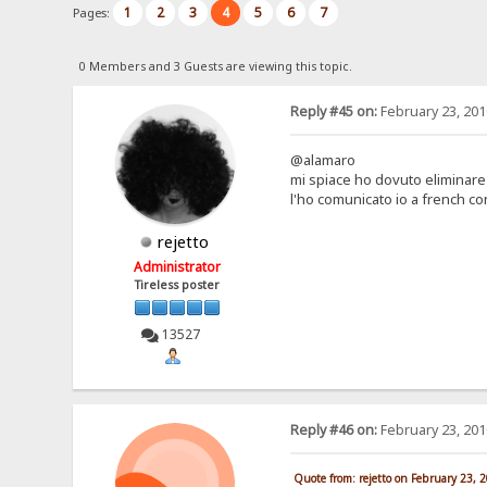
1
2
3
4
5
6
7
Pages:
0 Members and 3 Guests are viewing this topic.
Reply #45 on:
February 23, 201
@alamaro
mi spiace ho dovuto eliminare i
l'ho comunicato io a french c
rejetto
Administrator
Tireless poster
13527
Reply #46 on:
February 23, 201
Quote from: rejetto on February 23, 