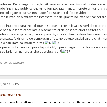
intranet. Per spiegarmi meglio. Attraverso la pagina html del modem-ruter, ho
ndo l'indirizzo pubblico che vi ho fornito, automanticamenete arrivano alla p
sono collegare (ess:192.168.1.25)e fare scambio di foto e video.
so la rete lan o attraverso internete, ma da quanto ho letto per cancellare i
bbe integrare una chat, di quelle sparse in rete in java o silverlight o anche 
 possa essere cancellato a piacimento di chi gestisce quella cartella???
ntuali messaggi lascati, troppo pesanti, in un 'ambiente dove lavorano ma
 stonzetto/a di turno c'è sempre, in effetti ho dovuto disabilitare la chat 
o disabilitato dal modem-ruter.
e posso collegare sempre alla porta 80, o per spiegarmi meglio, sulle stes
sso farlo funzionare anche da webserver?
04:11 AM by alamaro
»
0, 03:11:57 PM
 2010, 10:53:10 AM
rso la rete lan o attraverso internete, ma da quanto ho letto per cancellare i file