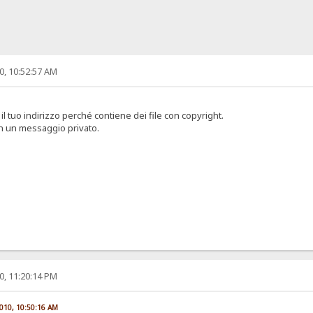
0, 10:52:57 AM
l tuo indirizzo perché contiene dei file con copyright.
on un messaggio privato.
0, 11:20:14 PM
2010, 10:50:16 AM