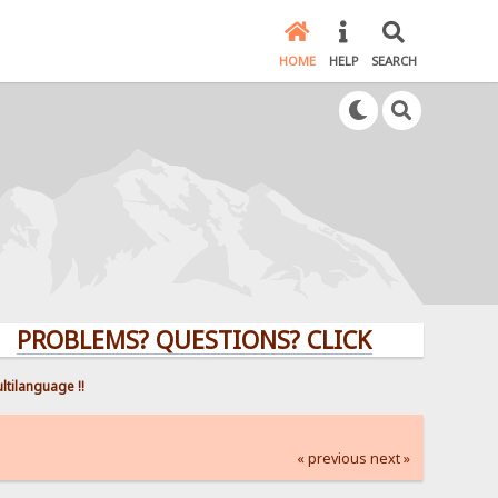
HOME
HELP
SEARCH
LEMS? QUESTIONS? CLICK HERE!
ltilanguage !!
« previous
next »