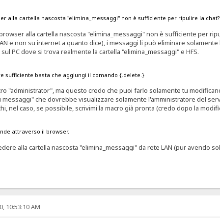
r alla cartella nascosta "elimina_messaggi" non è sufficiente per ripulire la chat
il browser alla cartella nascosta "elimina_messaggi" non è sufficiente per ri
AN e non su internet a quanto dice), i messaggi li può eliminare solamente 
oè sul PC dove si trova realmente la cartella "elimina_messaggi" e HFS.
re sufficiente basta che aggiungi il comando {.delete.}
 "administrator", ma questo credo che puoi farlo solamente tu modificando
i i messaggi" che dovrebbe visualizzare solamente l'amministratore del serve
i, nel caso, se possibile, scrivimi la macro già pronta (credo dopo la modif
nde attraverso il browser.
ere alla cartella nascosta "elimina_messaggi" da rete LAN (pur avendo solo l
0, 10:53:10 AM