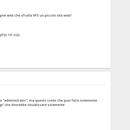
gine web che sfrutta HFS un piccolo sito web?
é php né asp.
ro "administrator", ma questo credo che puoi farlo solamente
aggi" che dovrebbe visualizzare solamente