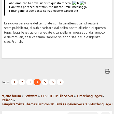
abbiamo capito dove inserire questa macro.
Hao fatto parecchi tentativi, ma niente i miei messaggi,
rimangono al suo posto se nza essere cancellati!!!
La nuova versione del template con la caratteristica richiesta è
stata pubblicata, si può scaricare dal solito posto all'inizio di questo
topic, leggi le istruzioni allegate x cancellare i messaggi da remoto
o da rete lan, se ti và fammi sapere se soddisfa le tue esigenze,
ciao, French.
1
2
3
4
5
6
7
Pages:
rejetto forum
»
Software
»
HFS ~ HTTP File Server
»
Other languages
»
Italiano
»
Template "Vista Themes Full" con 10 Temi + Opzioni Vers. 3.5 Multilanguage !!