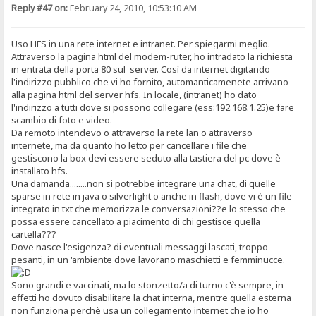
Reply #47 on:
February 24, 2010, 10:53:10 AM
Uso HFS in una rete internet e intranet. Per spiegarmi meglio.
Attraverso la pagina html del modem-ruter, ho intradato la richiesta
in entrata della porta 80 sul server. Così da internet digitando
l'indirizzo pubblico che vi ho fornito, automanticamenete arrivano
alla pagina html del server hfs. In locale, (intranet) ho dato
l'indirizzo a tutti dove si possono collegare (ess:192.168.1.25)e fare
scambio di foto e video.
Da remoto intendevo o attraverso la rete lan o attraverso
internete, ma da quanto ho letto per cancellare i file che
gestiscono la box devi essere seduto alla tastiera del pc dove è
installato hfs.
Una damanda........non si potrebbe integrare una chat, di quelle
sparse in rete in java o silverlight o anche in flash, dove vi è un file
integrato in txt che memorizza le conversazioni??e lo stesso che
possa essere cancellato a piacimento di chi gestisce quella
cartella???
Dove nasce l'esigenza? di eventuali messaggi lascati, troppo
pesanti, in un 'ambiente dove lavorano maschietti e femminucce.
Sono grandi e vaccinati, ma lo stonzetto/a di turno c'è sempre, in
effetti ho dovuto disabilitare la chat interna, mentre quella esterna
non funziona perchè usa un collegamento internet che io ho