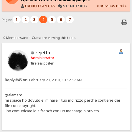
« previous
next »
FRENCH CAN CAN
·
91 ·
373037
1
2
3
4
5
6
7
Pages:
0 Members and 1 Guest are viewing this topic.
rejetto
Administrator
Tireless poster
Reply #45 on:
February 23, 2010, 10:52:57 AM
@alamaro
mi spiace ho dovuto eliminare il tuo indirizzo perché contiene dei
file con copyright.
l'ho comunicato io a french con un messaggio privato.