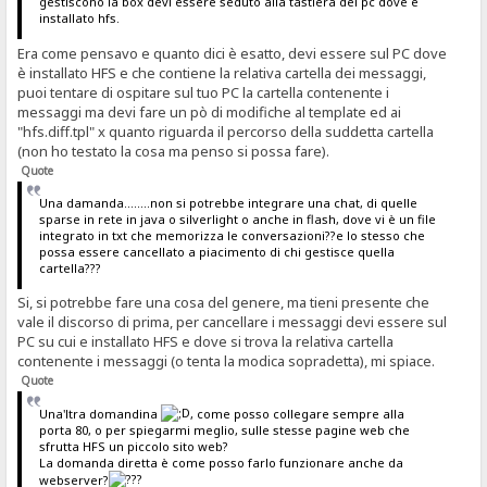
gestiscono la box devi essere seduto alla tastiera del pc dove è
installato hfs.
Era come pensavo e quanto dici è esatto, devi essere sul PC dove
è installato HFS e che contiene la relativa cartella dei messaggi,
puoi tentare di ospitare sul tuo PC la cartella contenente i
messaggi ma devi fare un pò di modifiche al template ed ai
"hfs.diff.tpl" x quanto riguarda il percorso della suddetta cartella
(non ho testato la cosa ma penso si possa fare).
Quote
Una damanda........non si potrebbe integrare una chat, di quelle
sparse in rete in java o silverlight o anche in flash, dove vi è un file
integrato in txt che memorizza le conversazioni??e lo stesso che
possa essere cancellato a piacimento di chi gestisce quella
cartella???
Si, si potrebbe fare una cosa del genere, ma tieni presente che
vale il discorso di prima, per cancellare i messaggi devi essere sul
PC su cui e installato HFS e dove si trova la relativa cartella
contenente i messaggi (o tenta la modica sopradetta), mi spiace.
Quote
Una'ltra domandina
, come posso collegare sempre alla
porta 80, o per spiegarmi meglio, sulle stesse pagine web che
sfrutta HFS un piccolo sito web?
La domanda diretta è come posso farlo funzionare anche da
webserver?