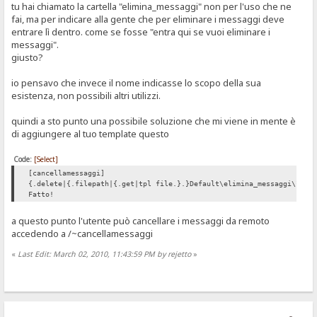
tu hai chiamato la cartella "elimina_messaggi" non per l'uso che ne
fai, ma per indicare alla gente che per eliminare i messaggi deve
entrare lì dentro. come se fosse "entra qui se vuoi eliminare i
messaggi".
giusto?
io pensavo che invece il nome indicasse lo scopo della sua
esistenza, non possibili altri utilizzi.
quindi a sto punto una possibile soluzione che mi viene in mente è
di aggiungere al tuo template questo
Code:
[Select]
[cancellamessaggi]
{.delete|{.filepath|{.get|tpl file.}.}Default\elimina_messaggi\*.tx
Fatto!
a questo punto l'utente può cancellare i messaggi da remoto
accedendo a /~cancellamessaggi
«
Last Edit: March 02, 2010, 11:43:59 PM by rejetto
»