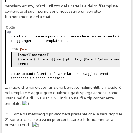
pensiero errato, infatti l'utilizzo della cartella e del "diff template"
contenuto al suo interno sono necessari x un corretto
funzionamento della chat.
Quote
quindi a sto punto una possibile soluzione che mi viene in mente è
di aggiungere al tuo template questo
Code:
[Select]
[cancellamessaggi]
{.delete|{.filepath|{.get|tpl file.}.}Default\elimina_messaggi\*
Fatto!
a questo punto l'utente può cancellare i messaggi da remoto
accedendo a /~cancellamessaggi
La macro che hai creato funziona bene, complimenti!!, la includerò
nel template e aggiungerò qualche riga di spiegazione su come
usarla nel file di "ISTRUZIONI" incluso nel file zip contenente il
template.
P.S. Come da messaggio privato tieni presente che la sera dopo le
21 sono a casa, se ti và mi puoi contattare telefonicamente, a
presto, French.