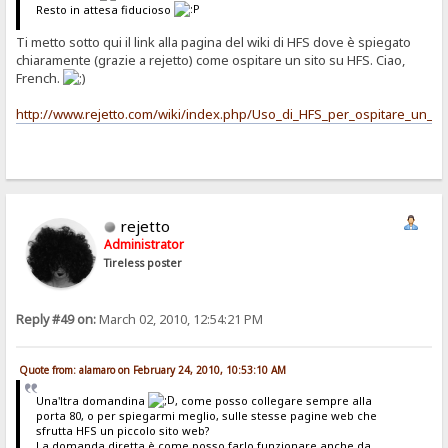
Resto in attesa fiducioso
Ti metto sotto qui il link alla pagina del wiki di HFS dove è spiegato
chiaramente (grazie a rejetto) come ospitare un sito su HFS. Ciao,
French.
http://www.rejetto.com/wiki/index.php/Uso_di_HFS_per_ospitare_un_s
rejetto
Administrator
Tireless poster
Reply #49 on:
March 02, 2010, 12:54:21 PM
Quote from: alamaro on February 24, 2010, 10:53:10 AM
Una'ltra domandina
, come posso collegare sempre alla
porta 80, o per spiegarmi meglio, sulle stesse pagine web che
sfrutta HFS un piccolo sito web?
La domanda diretta è come posso farlo funzionare anche da