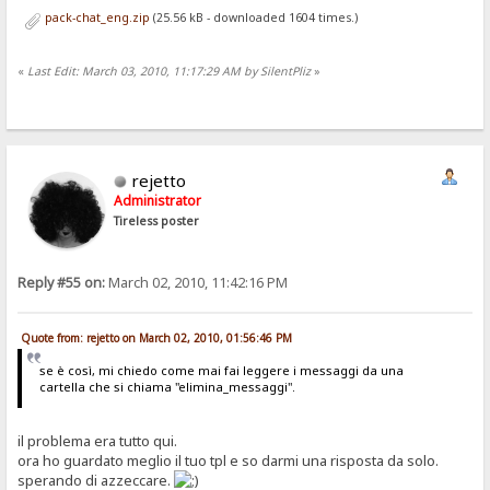
pack-chat_eng.zip
(25.56 kB - downloaded 1604 times.)
«
Last Edit: March 03, 2010, 11:17:29 AM by SilentPliz
»
rejetto
Administrator
Tireless poster
Reply #55 on:
March 02, 2010, 11:42:16 PM
Quote from: rejetto on March 02, 2010, 01:56:46 PM
se è così, mi chiedo come mai fai leggere i messaggi da una
cartella che si chiama "elimina_messaggi".
il problema era tutto qui.
ora ho guardato meglio il tuo tpl e so darmi una risposta da solo.
sperando di azzeccare.