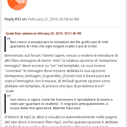
Reply #32 on:
February 21, 2010, 03:58:42 AM
Quote from: alamaro on February 20, 2010, 10:51:46 PM
Non riesco a visualizzare le miniature dei file grafici più di 1mb
(parliamo di i foto che ogni singolo scatto e piu di 2 mb)
Benvenuto sul forum. Fammi capire, riesce a vedere le miniature di
altri files immagine di meno 1mb? la relativa opzione di "anteprima
immagini" deve essere su "on" nel template, se vuoi invece
"zoomare" le immagini deve essere abilitata la sua opzione
(Anteprima_Immagini_Ingrandite_(Zoom)=on) e basta passare
sopra l'immagine con il mouse, di default queste opzioni sono
abilitate nel template, di preciso che tipo di problema trovi?
Quote
non riesco a capire come far funzionare il riproduttore di suono e
video per guardare in realtime. Ti ringrazio anticipatamente, e
scusa della mia ignoranza. Attendo fiducioso.
Il lettore di mp3 (e altri) si visualizza automaticamente nelle pagine
del sito dove si trovano files mp3, anche questa opzione è abilitata