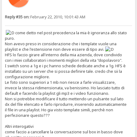
Reply #35 on:
February 22, 2010, 10:01:43 AM
come detto nel post precedenza la mia è ignoranza allo stato
puro.
Non avevo preso in considerazione che i template vuole una
playlist e che l'estensione non deve essere di tipo avi.
HFS lo faccio girare all'interno della mia azienda, dove condivido
con i miei collaboratori i momenti migliori della vita "dopolavoro".
I switch sono a 1g e i pc hanno schede dedicate anche a 1g. HFS è
installato su un server che si possa definire tale. credo che sii la
configurazione migliore.
Le foto sono superiori a 1 mb non riesce a farle visualizzare,
invece la stessa ridimensionata, va benissimo. Ho lasciato tutto di
default e facendo la playlist gli mp3 e i video funzionano.
Non si potrebbe modificare il tutto mettendo un pulsante sul lato
dx del file elencato e farlo riprodurre, inserendo automaticamente
il file in una playlist. Ho gia visto template simili, perchè non
perfezionare questo???
Altri interogativi
come faccio a cancellare la conversazione sul box in basso dove