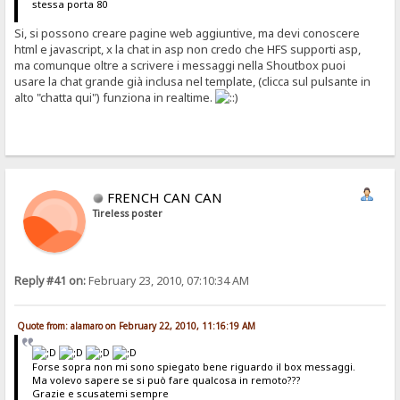
stessa porta 80
Si, si possono creare pagine web aggiuntive, ma devi conoscere
html e javascript, x la chat in asp non credo che HFS supporti asp,
ma comunque oltre a scrivere i messaggi nella Shoutbox puoi
usare la chat grande già inclusa nel template, (clicca sul pulsante in
alto "chatta qui") funziona in realtime.
FRENCH CAN CAN
Tireless poster
Reply #41 on:
February 23, 2010, 07:10:34 AM
Quote from: alamaro on February 22, 2010, 11:16:19 AM
Forse sopra non mi sono spiegato bene riguardo il box messaggi.
Ma volevo sapere se si può fare qualcosa in remoto???
Grazie e scusatemi sempre