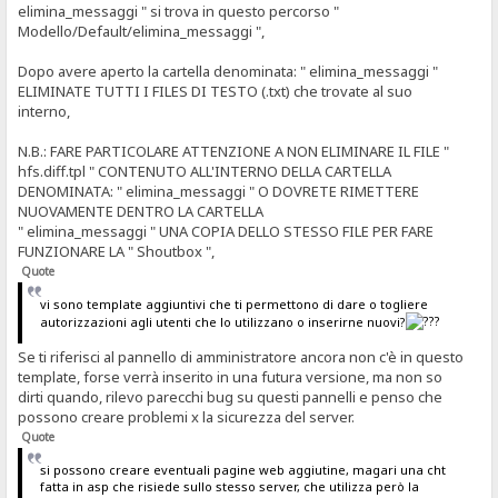
elimina_messaggi " si trova in questo percorso "
Modello/Default/elimina_messaggi ",
Dopo avere aperto la cartella denominata: " elimina_messaggi "
ELIMINATE TUTTI I FILES DI TESTO (.txt) che trovate al suo
interno,
N.B.: FARE PARTICOLARE ATTENZIONE A NON ELIMINARE IL FILE "
hfs.diff.tpl " CONTENUTO ALL'INTERNO DELLA CARTELLA
DENOMINATA: " elimina_messaggi " O DOVRETE RIMETTERE
NUOVAMENTE DENTRO LA CARTELLA
" elimina_messaggi " UNA COPIA DELLO STESSO FILE PER FARE
FUNZIONARE LA " Shoutbox ",
Quote
vi sono template aggiuntivi che ti permettono di dare o togliere
autorizzazioni agli utenti che lo utilizzano o inserirne nuovi?
Se ti riferisci al pannello di amministratore ancora non c'è in questo
template, forse verrà inserito in una futura versione, ma non so
dirti quando, rilevo parecchi bug su questi pannelli e penso che
possono creare problemi x la sicurezza del server.
Quote
si possono creare eventuali pagine web aggiutine, magari una cht
fatta in asp che risiede sullo stesso server, che utilizza però la