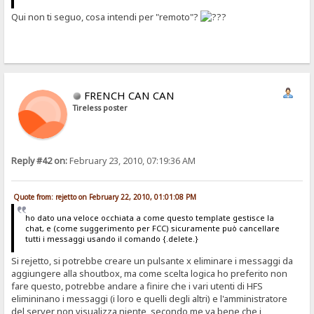
Qui non ti seguo, cosa intendi per "remoto"?
FRENCH CAN CAN
Tireless poster
Reply #42 on:
February 23, 2010, 07:19:36 AM
Quote from: rejetto on February 22, 2010, 01:01:08 PM
ho dato una veloce occhiata a come questo template gestisce la
chat, e (come suggerimento per FCC) sicuramente può cancellare
tutti i messaggi usando il comando {.delete.}
Si rejetto, si potrebbe creare un pulsante x eliminare i messaggi da
aggiungere alla shoutbox, ma come scelta logica ho preferito non
fare questo, potrebbe andare a finire che i vari utenti di HFS
elimininano i messaggi (i loro e quelli degli altri) e l'amministratore
del server non visualizza niente, secondo me va bene che i