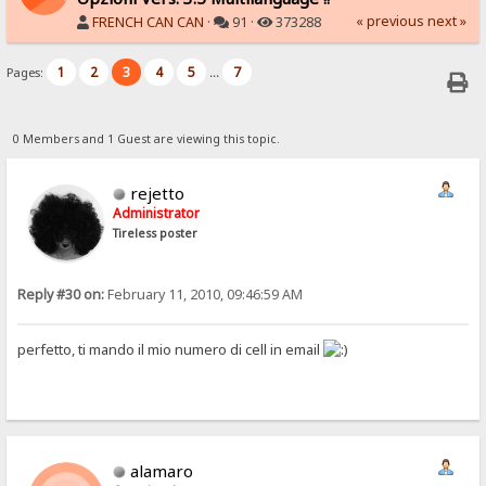
« previous
next »
FRENCH CAN CAN
·
91 ·
373288
1
2
3
4
5
7
Pages:
...
0 Members and 1 Guest are viewing this topic.
rejetto
Administrator
Tireless poster
Reply #30 on:
February 11, 2010, 09:46:59 AM
perfetto, ti mando il mio numero di cell in email
alamaro