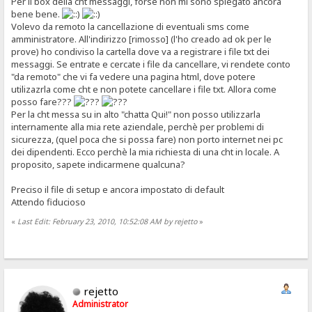
Per il box della cht messaggi, forse non mi sono spiegato ancora
bene bene.
Volevo da remoto la cancellazione di eventuali sms come
amministratore. All'indirizzo [rimosso] (l'ho creado ad ok per le
prove) ho condiviso la cartella dove va a registrare i file txt dei
messaggi. Se entrate e cercate i file da cancellare, vi rendete conto
"da remoto" che vi fa vedere una pagina html, dove potere
utilizazrla come cht e non potete cancellare i file txt. Allora come
posso fare???
Per la cht messa su in alto "chatta Qui!" non posso utilizzarla
internamente alla mia rete aziendale, perchè per problemi di
sicurezza, (quel poca che si possa fare) non porto internet nei pc
dei dipendenti. Ecco perchè la mia richiesta di una cht in locale. A
proposito, sapete indicarmene qualcuna?
Preciso il file di setup e ancora impostato di default
Attendo fiducioso
«
Last Edit: February 23, 2010, 10:52:08 AM by rejetto
»
rejetto
Administrator