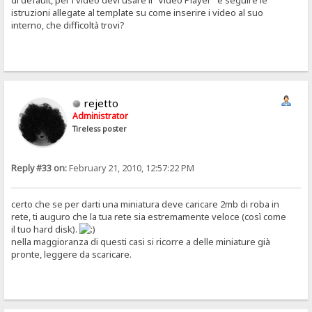
di default, per i video devi usare il "Video Player" e seguire le
istruzioni allegate al template su come inserire i video al suo
interno, che difficoltà trovi?
rejetto
Administrator
Tireless poster
Reply #33 on:
February 21, 2010, 12:57:22 PM
certo che se per darti una miniatura deve caricare 2mb di roba in
rete, ti auguro che la tua rete sia estremamente veloce (così come
il tuo hard disk).
nella maggioranza di questi casi si ricorre a delle miniature già
pronte, leggere da scaricare.