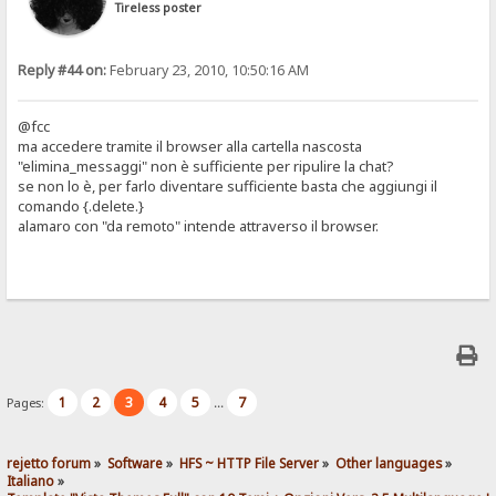
Tireless poster
Reply #44 on:
February 23, 2010, 10:50:16 AM
@fcc
ma accedere tramite il browser alla cartella nascosta
"elimina_messaggi" non è sufficiente per ripulire la chat?
se non lo è, per farlo diventare sufficiente basta che aggiungi il
comando {.delete.}
alamaro con "da remoto" intende attraverso il browser.
1
2
3
4
5
7
Pages:
...
rejetto forum
»
Software
»
HFS ~ HTTP File Server
»
Other languages
»
Italiano
»