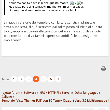
abbiamo capito dove inserire questa macro.
Hao fatto parecchi tentativi, ma niente i miei messaggi,
rimangono al suo posto se nza essere cancellati!!!
La nuova versione del template con la caratteristica richiesta è
stata pubblicata, si può scaricare dal solito posto all'inizio di questo
topic, leggi le istruzioni allegate x cancellare i messaggi da remoto
o da rete lan, se ti và fammi sapere se soddisfa le tue esigenze,
ciao, French.
1
2
3
4
5
6
7
Pages:
rejetto forum
»
Software
»
HFS ~ HTTP File Server
»
Other languages
»
Italiano
»
Template "Vista Themes Full" con 10 Temi + Opzioni Vers. 3.5 Multilanguage !!