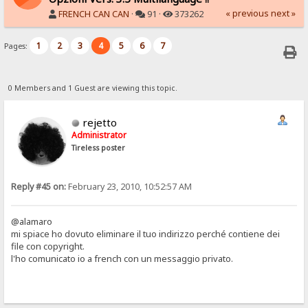
« previous
next »
FRENCH CAN CAN
·
91 ·
373262
1
2
3
4
5
6
7
Pages:
0 Members and 1 Guest are viewing this topic.
rejetto
Administrator
Tireless poster
Reply #45 on:
February 23, 2010, 10:52:57 AM
@alamaro
mi spiace ho dovuto eliminare il tuo indirizzo perché contiene dei
file con copyright.
l'ho comunicato io a french con un messaggio privato.