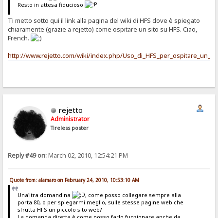
Resto in attesa fiducioso
Ti metto sotto qui il link alla pagina del wiki di HFS dove è spiegato
chiaramente (grazie a rejetto) come ospitare un sito su HFS. Ciao,
French.
http://www.rejetto.com/wiki/index.php/Uso_di_HFS_per_ospitare_un_s
rejetto
Administrator
Tireless poster
Reply #49 on:
March 02, 2010, 12:54:21 PM
Quote from: alamaro on February 24, 2010, 10:53:10 AM
Una'ltra domandina
, come posso collegare sempre alla
porta 80, o per spiegarmi meglio, sulle stesse pagine web che
sfrutta HFS un piccolo sito web?
La domanda diretta è come posso farlo funzionare anche da