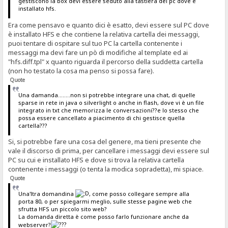
gestiscono la box devi essere seduto alla tastiera del pc dove è
installato hfs.
Era come pensavo e quanto dici è esatto, devi essere sul PC dove
è installato HFS e che contiene la relativa cartella dei messaggi,
puoi tentare di ospitare sul tuo PC la cartella contenente i
messaggi ma devi fare un pò di modifiche al template ed ai
"hfs.diff.tpl" x quanto riguarda il percorso della suddetta cartella
(non ho testato la cosa ma penso si possa fare).
Quote
Una damanda........non si potrebbe integrare una chat, di quelle
sparse in rete in java o silverlight o anche in flash, dove vi è un file
integrato in txt che memorizza le conversazioni??e lo stesso che
possa essere cancellato a piacimento di chi gestisce quella
cartella???
Si, si potrebbe fare una cosa del genere, ma tieni presente che
vale il discorso di prima, per cancellare i messaggi devi essere sul
PC su cui e installato HFS e dove si trova la relativa cartella
contenente i messaggi (o tenta la modica sopradetta), mi spiace.
Quote
Una'ltra domandina
, come posso collegare sempre alla
porta 80, o per spiegarmi meglio, sulle stesse pagine web che
sfrutta HFS un piccolo sito web?
La domanda diretta è come posso farlo funzionare anche da
webserver?