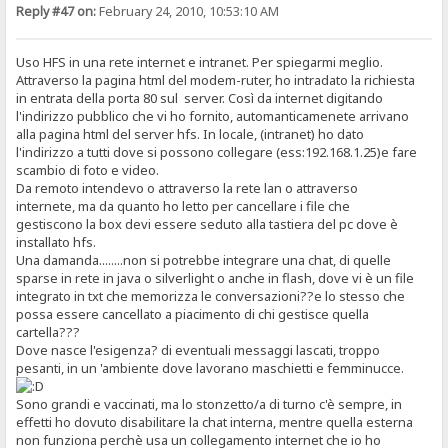
Reply #47 on:
February 24, 2010, 10:53:10 AM
Uso HFS in una rete internet e intranet. Per spiegarmi meglio.
Attraverso la pagina html del modem-ruter, ho intradato la richiesta
in entrata della porta 80 sul server. Così da internet digitando
l'indirizzo pubblico che vi ho fornito, automanticamenete arrivano
alla pagina html del server hfs. In locale, (intranet) ho dato
l'indirizzo a tutti dove si possono collegare (ess:192.168.1.25)e fare
scambio di foto e video.
Da remoto intendevo o attraverso la rete lan o attraverso
internete, ma da quanto ho letto per cancellare i file che
gestiscono la box devi essere seduto alla tastiera del pc dove è
installato hfs.
Una damanda........non si potrebbe integrare una chat, di quelle
sparse in rete in java o silverlight o anche in flash, dove vi è un file
integrato in txt che memorizza le conversazioni??e lo stesso che
possa essere cancellato a piacimento di chi gestisce quella
cartella???
Dove nasce l'esigenza? di eventuali messaggi lascati, troppo
pesanti, in un 'ambiente dove lavorano maschietti e femminucce.
Sono grandi e vaccinati, ma lo stonzetto/a di turno c'è sempre, in
effetti ho dovuto disabilitare la chat interna, mentre quella esterna
non funziona perchè usa un collegamento internet che io ho