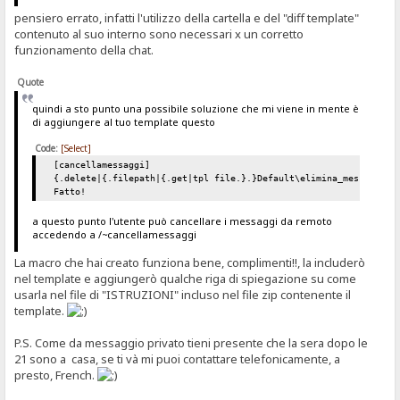
pensiero errato, infatti l'utilizzo della cartella e del "diff template"
contenuto al suo interno sono necessari x un corretto
funzionamento della chat.
Quote
quindi a sto punto una possibile soluzione che mi viene in mente è
di aggiungere al tuo template questo
Code:
[Select]
[cancellamessaggi]
{.delete|{.filepath|{.get|tpl file.}.}Default\elimina_messaggi\*
Fatto!
a questo punto l'utente può cancellare i messaggi da remoto
accedendo a /~cancellamessaggi
La macro che hai creato funziona bene, complimenti!!, la includerò
nel template e aggiungerò qualche riga di spiegazione su come
usarla nel file di "ISTRUZIONI" incluso nel file zip contenente il
template.
P.S. Come da messaggio privato tieni presente che la sera dopo le
21 sono a casa, se ti và mi puoi contattare telefonicamente, a
presto, French.