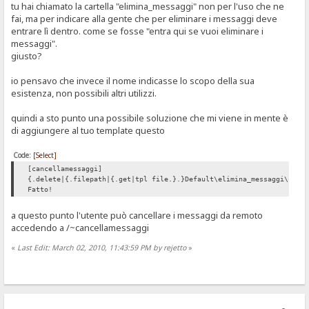
tu hai chiamato la cartella "elimina_messaggi" non per l'uso che ne
fai, ma per indicare alla gente che per eliminare i messaggi deve
entrare lì dentro. come se fosse "entra qui se vuoi eliminare i
messaggi".
giusto?
io pensavo che invece il nome indicasse lo scopo della sua
esistenza, non possibili altri utilizzi.
quindi a sto punto una possibile soluzione che mi viene in mente è
di aggiungere al tuo template questo
Code:
[Select]
[cancellamessaggi]
{.delete|{.filepath|{.get|tpl file.}.}Default\elimina_messaggi\*.tx
Fatto!
a questo punto l'utente può cancellare i messaggi da remoto
accedendo a /~cancellamessaggi
«
Last Edit: March 02, 2010, 11:43:59 PM by rejetto
»