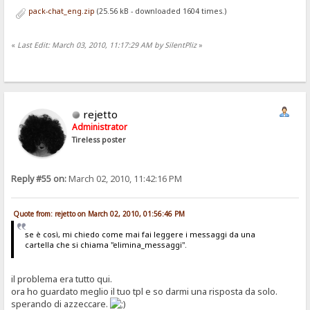
pack-chat_eng.zip
(25.56 kB - downloaded 1604 times.)
«
Last Edit: March 03, 2010, 11:17:29 AM by SilentPliz
»
rejetto
Administrator
Tireless poster
Reply #55 on:
March 02, 2010, 11:42:16 PM
Quote from: rejetto on March 02, 2010, 01:56:46 PM
se è così, mi chiedo come mai fai leggere i messaggi da una
cartella che si chiama "elimina_messaggi".
il problema era tutto qui.
ora ho guardato meglio il tuo tpl e so darmi una risposta da solo.
sperando di azzeccare.