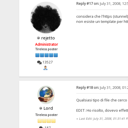
Reply #17 on:
July 31, 2008, 12
considera che l'https (stunnel
non esiste un template per ht
rejetto
Administrator
Tireless poster
13527
Reply #18 on:
July 31, 2008, 01
Qualsiasi tipo di file che cerc
Lord
EDIT: Ho risolto, dovevo effet
Tireless poster
«
Last Edit: July 31, 2008, 01:31:41
187