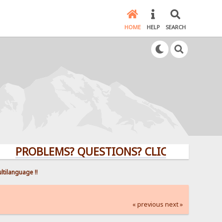
HOME
HELP
SEARCH
BLEMS? QUESTIONS? CLICK HERE!
ltilanguage !!
« previous
next »