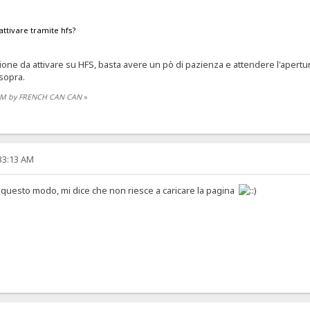
ttivare tramite hfs?
e da attivare su HFS, basta avere un pò di pazienza e attendere l'apertura del
 sopra.
07 AM by FRENCH CAN CAN
»
:33:13 AM
questo modo, mi dice che non riesce a caricare la pagina