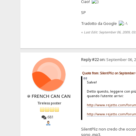
Ciao!
SP
Tradotto da Google
«
Last Edit: September 06, 2009, 03:
Reply #22 on:
September 06, 2
Quote from: SilentPliz on September
Salve!
Detto questo, leggere con più
FRENCH CAN CAN
quando l'utente arrivi:
Tireless poster
http://www.rejetto.com/for
http://www.rejetto.com/forum
681
SilentPliz non credo che occorr
sono .mp3.