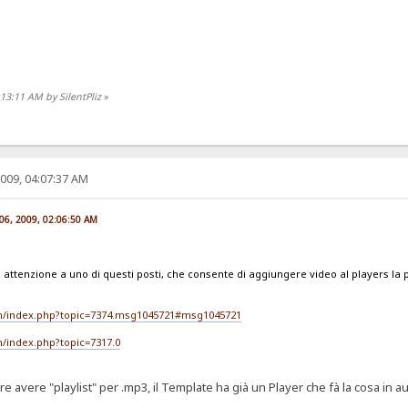
13:11 AM by SilentPliz
»
009, 04:07:37 AM
 06, 2009, 02:06:50 AM
 attenzione a uno di questi posti, che consente di aggiungere video al players la p
um/index.php?topic=7374.msg1045721#msg1045721
/index.php?topic=7317.0
e avere "playlist" per .mp3, il Template ha già un Player che fà la cosa in aut