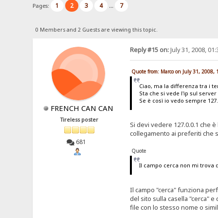
1
2
3
4
7
Pages:
...
0 Members and 2 Guests are viewing this topic.
Reply #15 on:
July 31, 2008, 01
Quote from: Marco on July 31, 2008,
Ciao, ma la differenza tra i t
Sta che si vede l'ip sul server 
Se è così io vedo sempre 127.
FRENCH CAN CAN
Tireless poster
Si devi vedere 127.0.0.1 che è l
collegamento ai preferiti che s
681
Quote
Il campo cerca non mi trova q
Il campo "cerca" funziona perfe
del sito sulla casella "cerca" 
file con lo stesso nome o similar