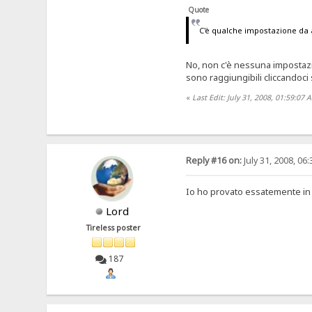
Quote
C'è qualche impostazione da a
No, non c'è nessuna impostazion
sono raggiungibili cliccandoci
«
Last Edit: July 31, 2008, 01:59:
Reply #16 on:
July 31, 2008, 06
Io ho provato essatemente in 
Lord
Tireless poster
187