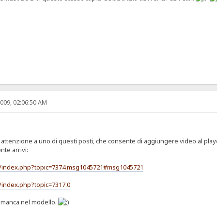
009, 02:06:50 AM
ttenzione a uno di questi posti, che consente di aggiungere video al players
te arrivi:
um/index.php?topic=7374.msg1045721#msg1045721
/index.php?topic=7317.0
e manca nel modello.