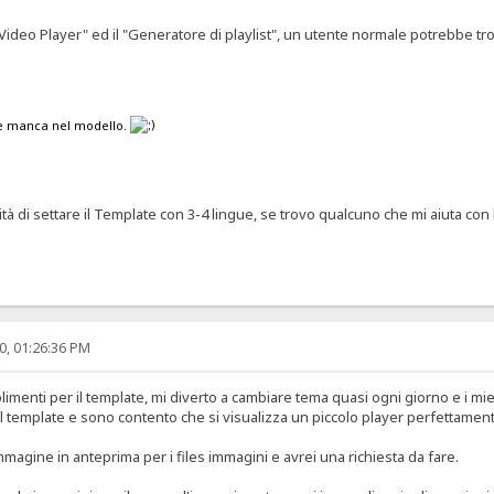
l "Video Player" ed il "Generatore di playlist", un utente normale potrebbe 
he manca nel modello.
à di settare il Template con 3-4 lingue, se trovo qualcuno che mi aiuta con l
0, 01:26:36 PM
limenti per il template, mi diverto a cambiare tema quasi ogni giorno e i m
l template e sono contento che si visualizza un piccolo player perfettamen
mmagine in anteprima per i files immagini e avrei una richiesta da fare.