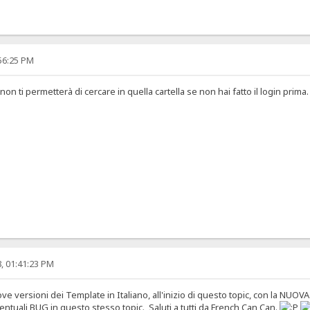
:56:25 PM
non ti permetterà di cercare in quella cartella se non hai fatto il login prima.
, 01:41:23 PM
 versioni dei Template in Italiano, all'inizio di questo topic, con la NUOVA
ventuali BUG in questo stesso topic. Saluti a tutti da French Can Can.