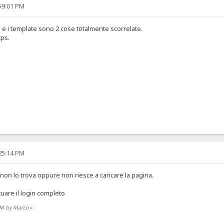
:59:01 PM
) e i template sono 2 cose totalmente scorrelate.
tps.
:25:14 PM
o non lo trova oppure non riesce a caricare la pagina.
tuare il login completo
 PM by Marco
»