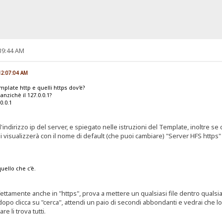
:39:44 AM
 12:07:04 AM
emplate http e quelli https dov'è?
anzichè il 127.0.0.1?
0.0.1
'indirizzo ip del server, e spiegato nelle istruzioni del Template, inoltre se cl
i visualizzerà con il nome di default (che puoi cambiare) "Server HFS https" e
uello che c'è.
ttamente anche in "https", prova a mettere un qualsiasi file dentro qualsiasi
e dopo clicca su "cerca", attendi un paio di secondi abbondanti e vedrai che lo
e li trova tutti.