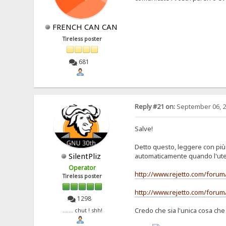
FRENCH CAN CAN
Tireless poster
681
Reply #21 on:
September 06, 2
Salve!
Detto questo, leggere con più a
SilentPliz
automaticamente quando l'uten
Operator
http://www.rejetto.com/for
Tireless poster
http://www.rejetto.com/forum
1298
Credo che sia l'unica cosa ch
....... chut ! shh!